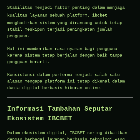
Stabilitas menjadi faktor penting dalam menjaga
kualitas layanan sebuah platform.
ibcbet
menghadirkan sistem yang dirancang untuk tetap
stabil meskipun terjadi peningkatan jumlah
pengguna.
Hal ini memberikan rasa nyaman bagi pengguna
karena sistem tetap berjalan dengan baik tanpa
gangguan berarti.
Konsistensi dalam performa menjadi salah satu
alasan mengapa platform ini tetap dikenal dalam
dunia digital berbasis hiburan online.
Informasi Tambahan Seputar
Ekosistem IBCBET
Dalam ekosistem digital, IBCBET sering dikaitkan
dengan berbagai layanan berbasis teknologi yang