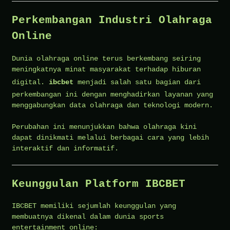
Perkembangan Industri Olahraga
Online
Dunia olahraga online terus berkembang seiring
meningkatnya minat masyarakat terhadap hiburan
digital.
ibcbet
menjadi salah satu bagian dari
perkembangan ini dengan menghadirkan layanan yang
menggabungkan data olahraga dan teknologi modern.
Perubahan ini menunjukkan bahwa olahraga kini
dapat dinikmati melalui berbagai cara yang lebih
interaktif dan informatif.
Keunggulan Platform IBCBET
IBCBET memiliki sejumlah keunggulan yang
membuatnya dikenal dalam dunia sports
entertainment online: