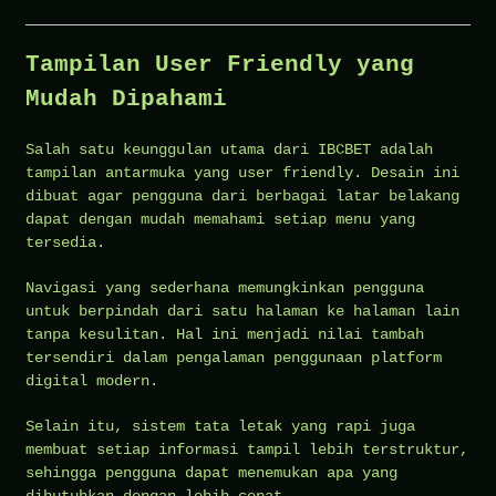
Tampilan User Friendly yang
Mudah Dipahami
Salah satu keunggulan utama dari IBCBET adalah
tampilan antarmuka yang user friendly. Desain ini
dibuat agar pengguna dari berbagai latar belakang
dapat dengan mudah memahami setiap menu yang
tersedia.
Navigasi yang sederhana memungkinkan pengguna
untuk berpindah dari satu halaman ke halaman lain
tanpa kesulitan. Hal ini menjadi nilai tambah
tersendiri dalam pengalaman penggunaan platform
digital modern.
Selain itu, sistem tata letak yang rapi juga
membuat setiap informasi tampil lebih terstruktur,
sehingga pengguna dapat menemukan apa yang
dibutuhkan dengan lebih cepat.