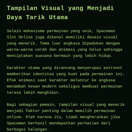
Tampilan Visual yang Menjadi
Daya Tarik Utama
Selain mekanisme permainan yang unik, Spaceman
Slot Online juga dikenal memiliki desain visual
yang menarik. Tema luar angkasa dipadukan dengan
warna-warna cerah dan animasi yang halus sehingga
menciptakan suasana bermain yang lebih hidup.
Karakter utama yang dirancang menyerupai astronot
memberikan identitas yang kuat pada permainan ini.
Efek animasi saat karakter meluncur ke angkasa
menambah kesan modern sekaligus membuat permainan
terasa lebih menghibur.
Bagi sebagian pemain, tampilan visual yang menarik
menjadi faktor penting dalam memilih permainan
online. Oleh karena itu, tidak mengherankan jika
Spaceman berhasil mendapatkan perhatian dari
berbagai kalangan.