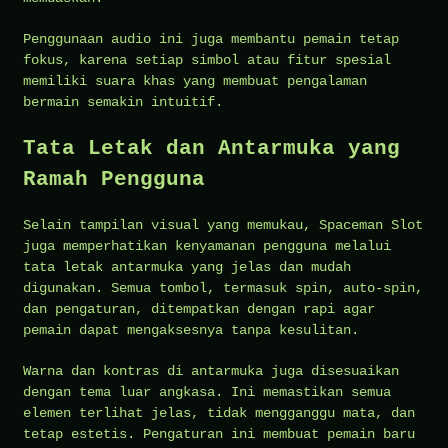
Penggunaan audio ini juga membantu pemain tetap
fokus, karena setiap simbol atau fitur spesial
memiliki suara khas yang membuat pengalaman
bermain semakin intuitif.
Tata Letak dan Antarmuka yang
Ramah Pengguna
Selain tampilan visual yang memukau, Spaceman Slot
juga memperhatikan kenyamanan pengguna melalui
tata letak antarmuka yang jelas dan mudah
digunakan. Semua tombol, termasuk spin, auto-spin,
dan pengaturan, ditempatkan dengan rapi agar
pemain dapat mengaksesnya tanpa kesulitan.
Warna dan kontras di antarmuka juga disesuaikan
dengan tema luar angkasa. Ini memastikan semua
elemen terlihat jelas, tidak mengganggu mata, dan
tetap estetis. Pengaturan ini membuat pemain baru