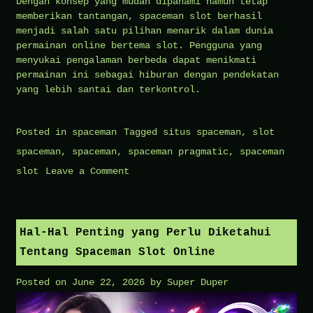
Dengan konsep yang mudah dipahami namun tetap
memberikan tantangan, spaceman slot berhasil
menjadi salah satu pilihan menarik dalam dunia
permainan online bertema slot. Pengguna yang
menyukai pengalaman berbeda dapat menikmati
permainan ini sebagai hiburan dengan pendekatan
yang lebih santai dan terkontrol.
Posted in
spaceman
Tagged
situs spaceman
,
slot
spaceman
,
spaceman
,
spaceman pragmatic
,
spaceman
on
slot
Leave a Comment
Spaceman
Slot
Cocok
Hal-Hal Penting yang Perlu Diketahui
untuk
Tentang Spaceman Slot Online
Pengguna
Posted on
June 22, 2026
by
Super Duper
yang
Suka