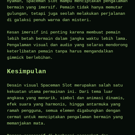
nyaman, Spaceman Slot mampu menciptakan pengalaman
bermain yang imersif. Pemain tidak hanya memutar
gulungan, tetapi juga seolah melakukan perjalanan
di galaksi penuh warna dan misteri.
Kesan imersif ini penting karena membuat pemain
lebih betah bermain dalam jangka waktu lebih lama.
Pengalaman visual dan audio yang selaras mendorong
keterlibatan pemain tanpa harus mengandalkan
gimmick berlebihan.
Kesimpulan
Desain visual Spaceman Slot merupakan salah satu
kekuatan utama permainan ini. Dari tema luar
angkasa yang menarik, simbol dan animasi dinamis,
efek suara yang harmonis, hingga antarmuka yang
ramah pengguna, semua elemen digabungkan dengan
cermat untuk menciptakan pengalaman bermain yang
memanjakan mata.