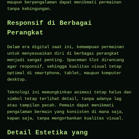
maupun berpengalaman dapat menikmati permainan
tanpa kebingungan.
Responsif di Berbagai
Perangkat
Dalam era digital saat ini, kemampuan permainan
untuk menyesuaikan diri di berbagai perangkat
menjadi sangat penting. Spaceman Slot dirancang
agar responsif, sehingga kualitas visual tetap
optimal di smartphone, tablet, maupun komputer
desktop.
Teknologi ini memungkinkan animasi tetap halus dan
simbol tetap terlihat detail, tanpa adanya lag
atau tampilan pecah. Pemain dapat menikmati
pengalaman bermain yang konsisten di mana saja,
kapan saja, tanpa mengorbankan kualitas visual.
Detail Estetika yang