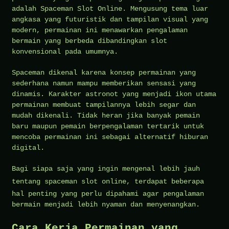
adalah Spaceman Slot Online. Mengusung tema luar
angkasa yang futuristik dan tampilan visual yang
modern, permainan ini menawarkan pengalaman
bermain yang berbeda dibandingkan slot
konvensional pada umumnya.
Spaceman dikenal karena konsep permainan yang
sederhana namun mampu memberikan sensasi yang
dinamis. Karakter astronot yang menjadi ikon utama
permainan membuat tampilannya lebih segar dan
mudah dikenali. Tidak heran jika banyak pemain
baru maupun pemain berpengalaman tertarik untuk
mencoba permainan ini sebagai alternatif hiburan
digital.
Bagi siapa saja yang ingin mengenal lebih jauh
tentang
spaceman slot
online, terdapat beberapa
hal penting yang perlu dipahami agar pengalaman
bermain menjadi lebih nyaman dan menyenangkan.
Cara Kerja Permainan yang