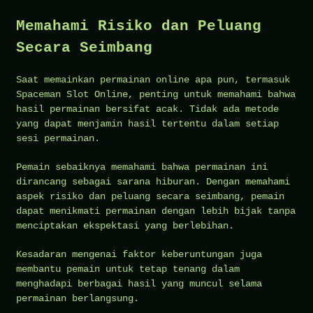
Memahami Risiko dan Peluang
Secara Seimbang
Saat memainkan permainan online apa pun, termasuk
Spaceman Slot Online, penting untuk memahami bahwa
hasil permainan bersifat acak. Tidak ada metode
yang dapat menjamin hasil tertentu dalam setiap
sesi permainan.
Pemain sebaiknya memahami bahwa permainan ini
dirancang sebagai sarana hiburan. Dengan memahami
aspek risiko dan peluang secara seimbang, pemain
dapat menikmati permainan dengan lebih bijak tanpa
menciptakan ekspektasi yang berlebihan.
Kesadaran mengenai faktor keberuntungan juga
membantu pemain untuk tetap tenang dalam
menghadapi berbagai hasil yang muncul selama
permainan berlangsung.