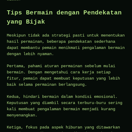
Tips Bermain dengan Pendekatan
yang Bijak
Meskipun tidak ada strategi pasti untuk menentukan
hasil permainan, beberapa pendekatan sederhana
dapat membantu pemain menikmati pengalaman bermain
dengan lebih nyaman.
Pertama, pahami aturan permainan sebelum mulai
bermain. Dengan mengetahui cara kerja setiap
fitur, pemain dapat membuat keputusan yang lebih
baik selama permainan berlangsung.
Kedua, hindari bermain dalam kondisi emosional.
Keputusan yang diambil secara terburu-buru sering
kali membuat pengalaman bermain menjadi kurang
menyenangkan.
Ketiga, fokus pada aspek hiburan yang ditawarkan