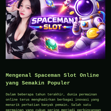
Tantangan
Mengenal Spaceman Slot Online
yang Semakin Populer
Dalam beberapa tahun terakhir, dunia permainan
online terus menghadirkan berbagai inovasi yang
menarik perhatian banyak pemain. Salah satu
permainan yang cukup sering menjadi perbincangan