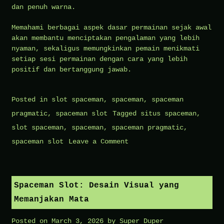
dan penuh warna.
Memahami berbagai aspek dasar permainan sejak awal
akan membantu menciptakan pengalaman yang lebih
nyaman, sekaligus memungkinkan pemain menikmati
setiap sesi permainan dengan cara yang lebih
positif dan bertanggung jawab.
Posted in
slot spaceman
,
spaceman
,
spaceman
pragmatic
,
spaceman slot
Tagged
situs spaceman
,
slot spaceman
,
spaceman
,
spaceman pragmatic
,
on
spaceman slot
Leave a Comment
Hal-
Hal
Penting
Spaceman Slot: Desain Visual yang
yang
Memanjakan Mata
Perlu
Posted on
March 3, 2026
by
Super Duper