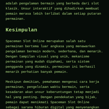
adalah pengalaman bermain yang berbeda dari slot
klasik. Unsur interaktif yang dihadirkan membuat
pemain merasa lebih terlibat dalam setiap putaran
permainan.
Kesimpulan
Spaceman Slot Online merupakan salah satu
permainan bertema luar angkasa yang menawarkan
pengalaman bermain modern, sederhana, dan menarik.
Dengan tampilan visual yang unik, mekanisme
permainan yang mudah dipahami, serta sistem
pengganda yang dinamis, permainan ini berhasil
menarik perhatian banyak pemain.
Meskipun demikian, pemahaman mengenai cara kerja
permainan, pengelolaan waktu bermain, serta
kesadaran akan unsur keberuntungan tetap menjadi
hal yang penting. Dengan pendekatan yang bijak,
pemain dapat menikmati Spaceman Slot Online
sebagai sarana hiburan digital yang menyenangkan