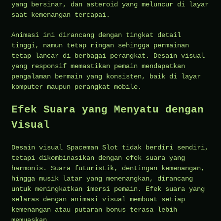
yang bersinar, dan asteroid yang meluncur di layar
saat kemenangan tercapai.
Animasi ini dirancang dengan tingkat detail
tinggi, namun tetap ringan sehingga permainan
tetap lancar di berbagai perangkat. Desain visual
yang responsif memastikan pemain mendapatkan
pengalaman bermain yang konsisten, baik di layar
komputer maupun perangkat mobile.
Efek Suara yang Menyatu dengan
Visual
Desain visual Spaceman Slot tidak berdiri sendiri,
tetapi dikombinasikan dengan efek suara yang
harmonis. Suara futuristik, dentingan kemenangan,
hingga musik latar yang menenangkan, dirancang
untuk meningkatkan imersi pemain. Efek suara yang
selaras dengan animasi visual membuat setiap
kemenangan atau putaran bonus terasa lebih
memuaskan.