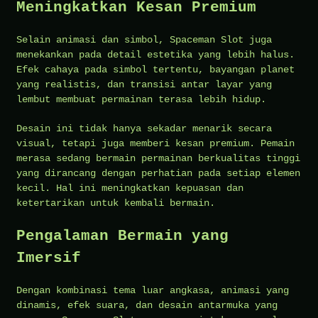
Meningkatkan Kesan Premium
Selain animasi dan simbol, Spaceman Slot juga
menekankan pada detail estetika yang lebih halus.
Efek cahaya pada simbol tertentu, bayangan planet
yang realistis, dan transisi antar layar yang
lembut membuat permainan terasa lebih hidup.
Desain ini tidak hanya sekadar menarik secara
visual, tetapi juga memberi kesan premium. Pemain
merasa sedang bermain permainan berkualitas tinggi
yang dirancang dengan perhatian pada setiap elemen
kecil. Hal ini meningkatkan kepuasan dan
ketertarikan untuk kembali bermain.
Pengalaman Bermain yang
Imersif
Dengan kombinasi tema luar angkasa, animasi yang
dinamis, efek suara, dan desain antarmuka yang