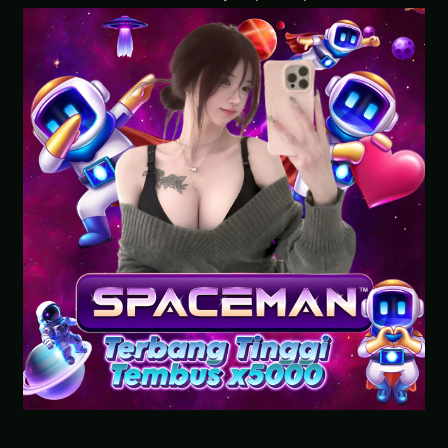
Diketahui
Tentang
Spaceman
Slot
Online