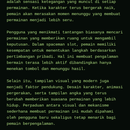
adalah sensasi ketegangan yang muncul di setiap
permainan. Ketika karakter terus bergerak naik,
pemain akan merasakan momen menunggu yang membuat
permainan menjadi lebih seru.
Pengguna yang menikmati tantangan biasanya mencari
permainan yang memberikan ruang untuk mengambil
keputusan. Dalam spaceman slot, pemain memiliki
kesempatan untuk menentukan langkah berdasarkan
pertimbangan pribadi. Hal ini membuat pengalaman
bermain terasa lebih aktif dibandingkan hanya
menekan tombol dan menunggu hasil.
Selain itu, tampilan visual yang modern juga
menjadi faktor pendukung. Desain karakter, animasi
pergerakan, serta tampilan angka yang terus
berubah memberikan suasana permainan yang lebih
hidup. Perpaduan antara visual dan mekanisme
sederhana membuat permainan ini mudah dipahami
oleh pengguna baru sekaligus tetap menarik bagi
pemain berpengalaman.