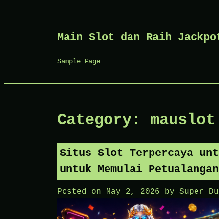
Skip
Main Slot dan Raih Jackpo
to
content
Sample Page
Category:
mauslot
Situs Slot Terpercaya unt
untuk Memulai Petualangan
Posted on
May 2, 2026
by
Super Du