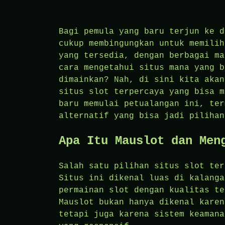
Bagi pemula yang baru terjun ke d
cukup membingungkan untuk memilih
yang tersedia, dengan berbagai ma
cara mengetahui situs mana yang b
dimainkan? Nah, di sini kita akan
situs slot terpercaya yang bisa m
baru memulai petualangan ini, ter
alternatif yang bisa jadi pilihan
Apa Itu Mauslot dan Men
Salah satu pilihan situs slot ter
Situs ini dikenal luas di kalanga
permainan slot dengan kualitas te
Mauslot bukan hanya dikenal karen
tetapi juga karena sistem keamana