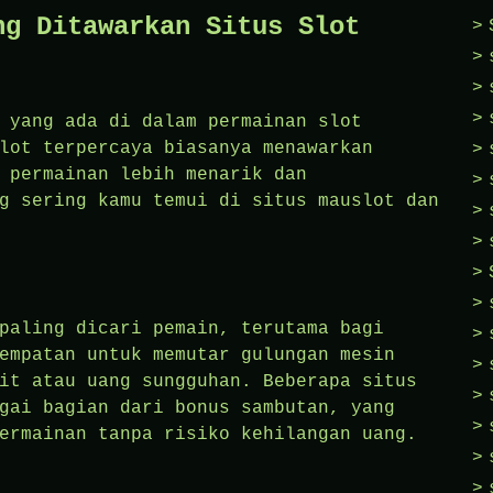
ng Ditawarkan Situs Slot
 yang ada di dalam permainan slot
lot terpercaya biasanya menawarkan
 permainan lebih menarik dan
g sering kamu temui di situs mauslot dan
paling dicari pemain, terutama bagi
empatan untuk memutar gulungan mesin
it atau uang sungguhan. Beberapa situs
gai bagian dari bonus sambutan, yang
ermainan tanpa risiko kehilangan uang.