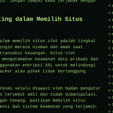
in. Jangan sampai kamu terjebak dengan
ting dalam Memilih Situs
alam memilih situs slot adalah tingkat
ingin merasa nyaman dan aman saat
transaksi keuangan. Situs slot
 mengutamakan keamanan data pribadi dan
ggunakan enkripsi SSL untuk melindungi
acker atau pihak tidak bertanggung
resmi selalu diawasi oleh badan pengatur
s tersebut adil dan tidak dimanipulasi.
gan tenang, pastikan memilih situs
ensi dan sistem keamanan yang terjamin.