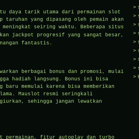
tu daya tarik utama dari permainan slot
p taruhan yang dipasang oleh pemain akan
 meningkat seiring waktu. Beberapa situs
kan jackpot progresif yang sangat besar,
nangan fantastis.
warkan berbagai bonus dan promosi, mulai
gga hadiah langsung. Bonus ini bisa
g baru memulai karena bisa memberikan
lama. Mauslot resmi seringkali
giurkan, sehingga jangan lewatkan
t permainan, fitur autoplay dan turbo