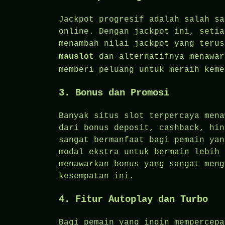
Jackpot progresif adalah salah sa
online. Dengan jackpot ini, setia
menambah nilai jackpot yang terus
mauslot
dan alternatifnya menawar
memberi peluang untuk meraih keme
3. Bonus dan Promosi
Banyak situs slot terpercaya mena
dari bonus deposit, cashback, hin
sangat bermanfaat bagi pemain yan
modal ekstra untuk bermain lebih 
menawarkan bonus yang sangat meng
kesempatan ini.
4. Fitur Autoplay dan Turbo
Bagi pemain yang ingin mempercepa