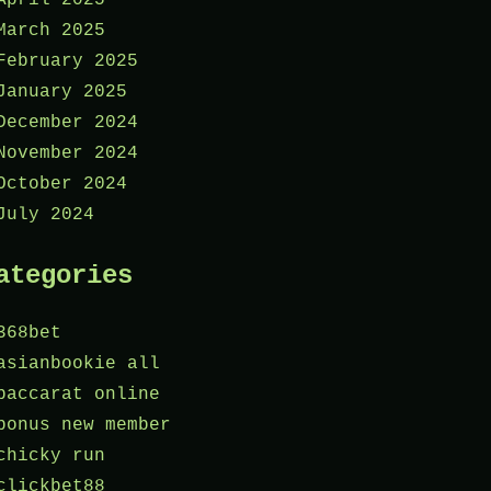
March 2025
February 2025
January 2025
December 2024
November 2024
October 2024
July 2024
ategories
368bet
asianbookie all
baccarat online
bonus new member
chicky run
clickbet88