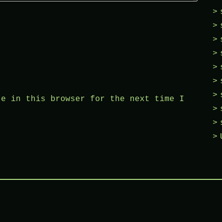
te in this browser for the next time I