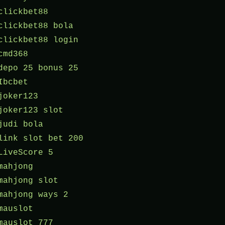
clickbet88
clickbet88 bola
clickbet88 login
cmd368
depo 25 bonus 25
Ibcbet
joker123
joker123 slot
judi bola
link slot bet 200
LiveScore 5
mahjong
mahjong slot
mahjong ways 2
mauslot
mauslot 777