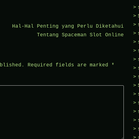
Hal-Hal Penting yang Perlu Diketahui
Tentang Spaceman Slot Online
blished.
Required fields are marked
*