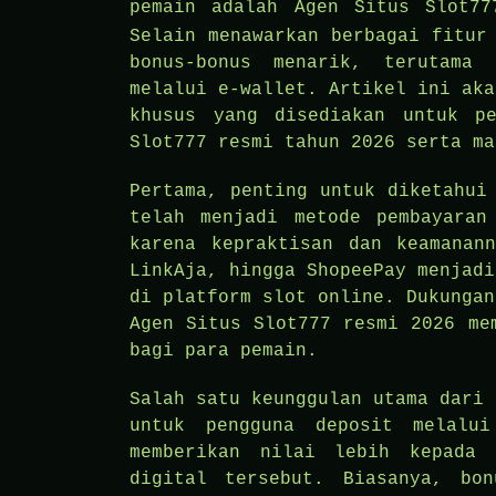
pemain adalah Agen Situs Slot7
Selain menawarkan berbagai fitur
bonus-bonus menarik, terutama
melalui e-wallet. Artikel ini aka
khusus yang disediakan untuk p
Slot777 resmi tahun 2026 serta ma
Pertama, penting untuk diketahui
telah menjadi metode pembayaran
karena kepraktisan dan keamanan
LinkAja, hingga ShopeePay menjadi
di platform slot online. Dukungan
Agen Situs Slot777 resmi 2026 me
bagi para pemain.
Salah satu keunggulan utama dari 
untuk pengguna deposit melalu
memberikan nilai lebih kepada 
digital tersebut. Biasanya, bo