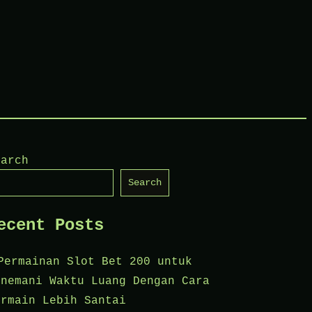
earch
Search
ecent Posts
Permainan Slot Bet 200 untuk
enemani Waktu Luang Dengan Cara
ermain Lebih Santai