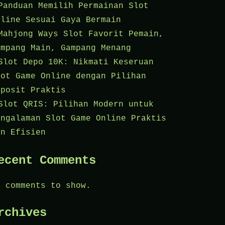
Panduan Memilih Permainan Slot
nline Sesuai Gaya Bermain
Mahjong Ways Slot Favorit Pemain,
ampang Main, Gampang Menang
Slot Depo 10K: Nikmati Keseruan
lot Game Online dengan Pilihan
eposit Praktis
Slot QRIS: Pilihan Modern untuk
engalaman Slot Game Online Praktis
an Efisien
ecent Comments
o comments to show.
rchives