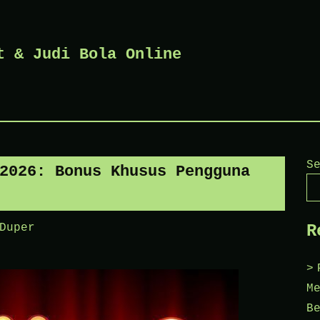
t & Judi Bola Online
S
2026: Bonus Khusus Pengguna
R
Duper
M
B