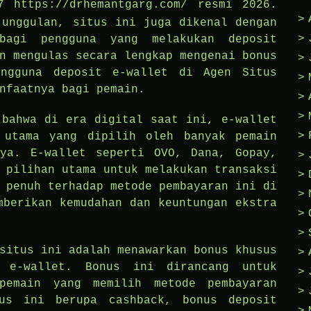
77
https://drhemantgarg.com/
resmi 2026.
 unggulan, situs ini juga dikenal dengan
 bagi pengguna yang melakukan deposit
n mengulas secara lengkap mengenai bonus
engguna deposit e-wallet di Agen Situs
nfaatnya bagi pemain.
 bahwa di era digital saat ini, e-wallet
 utama yang dipilih oleh banyak pemain
nya. E-wallet seperti OVO, Dana, Gopay,
 pilihan utama untuk melakukan transaksi
 penuh terhadap metode pembayaran ini di
mberikan kemudahan dan keuntungan ekstra
situs ini adalah menawarkan bonus khusus
i e-wallet. Bonus ini dirancang untuk
pemain yang memilih metode pembayaran
nus ini berupa cashback, bonus deposit