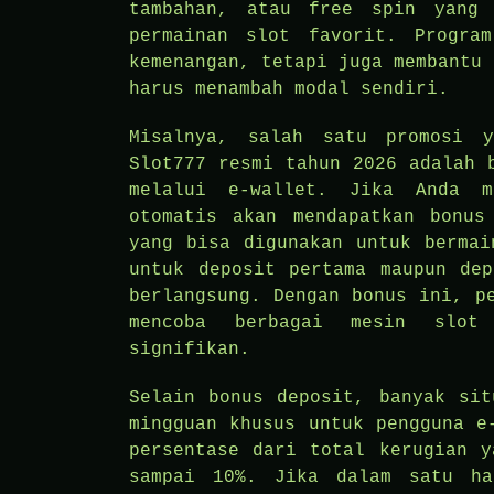
tambahan, atau free spin yang 
permainan slot favorit. Progra
kemenangan, tetapi juga membantu 
harus menambah modal sendiri.
Misalnya, salah satu promosi 
Slot777 resmi tahun 2026 adalah 
melalui e-wallet. Jika Anda m
otomatis akan mendapatkan bonus
yang bisa digunakan untuk bermai
untuk deposit pertama maupun dep
berlangsung. Dengan bonus ini, p
mencoba berbagai mesin slot 
signifikan.
Selain bonus deposit, banyak sit
mingguan khusus untuk pengguna e
persentase dari total kerugian y
sampai 10%. Jika dalam satu ha