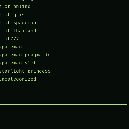
slot online
slot qris
slot spaceman
slot thailand
slot777
spaceman
spaceman pragmatic
spaceman slot
starlight princess
Uncategorized