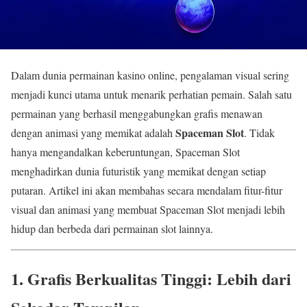
Dalam dunia permainan kasino online, pengalaman visual sering
menjadi kunci utama untuk menarik perhatian pemain. Salah satu
permainan yang berhasil menggabungkan grafis menawan
Spaceman Slot
dengan animasi yang memikat adalah
. Tidak
hanya mengandalkan keberuntungan, Spaceman Slot
menghadirkan dunia futuristik yang memikat dengan setiap
putaran. Artikel ini akan membahas secara mendalam fitur-fitur
visual dan animasi yang membuat Spaceman Slot menjadi lebih
hidup dan berbeda dari permainan slot lainnya.
1. Grafis Berkualitas Tinggi: Lebih dari