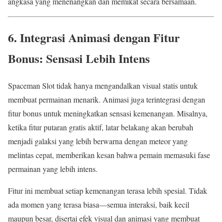
angkasa yang menenangkan dan memikat secara bersamaan.
6. Integrasi Animasi dengan Fitur
Bonus: Sensasi Lebih Intens
Spaceman Slot tidak hanya mengandalkan visual statis untuk
membuat permainan menarik. Animasi juga terintegrasi dengan
fitur bonus untuk meningkatkan sensasi kemenangan. Misalnya,
ketika fitur putaran gratis aktif, latar belakang akan berubah
menjadi galaksi yang lebih berwarna dengan meteor yang
melintas cepat, memberikan kesan bahwa pemain memasuki fase
permainan yang lebih intens.
Fitur ini membuat setiap kemenangan terasa lebih spesial. Tidak
ada momen yang terasa biasa—semua interaksi, baik kecil
maupun besar, disertai efek visual dan animasi yang membuat