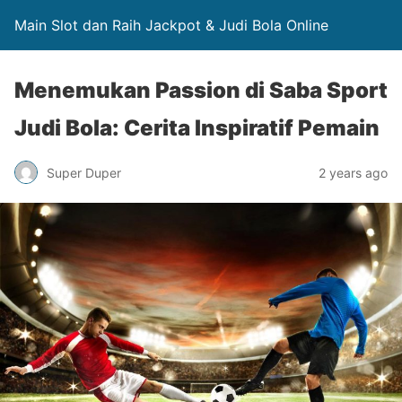
Main Slot dan Raih Jackpot & Judi Bola Online
Menemukan Passion di Saba Sport
Judi Bola: Cerita Inspiratif Pemain
Super Duper
2 years ago