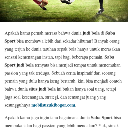
judi bola
Saba
Apakah kamu pernah merasa bahwa dunia
di
Sport
bisa membawa lebih dari sekadar hiburan? Banyak orang
yang terjun ke dunia taruhan sepak bola hanya untuk merasakan
Saba
sensasi kemenangan instan, tapi bagi beberapa pemain,
Sport judi bola
ternyata bisa menjadi tempat untuk menemukan
passion yang tak terduga. Sebuah cerita inspiratif dari seorang
pemain yang dulu hanya iseng bertaruh, kini bisa menjadi contoh
situs judi bola
bahwa dunia
ini bukan hanya soal uang, tetapi
juga soal kesenangan, strategi, dan semangat juang yang
mobilsuzukibogor.com
sesungguhnya
.
Saba Sport
Apakah kamu juga ingin tahu bagaimana dunia
bisa
membuka jalan bagi passion yang lebih mendalam? Yuk, simak