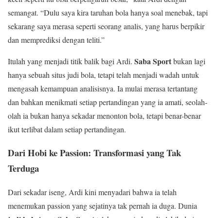
semangat. “Dulu saya kira taruhan bola hanya soal menebak, tapi
sekarang saya merasa seperti seorang analis, yang harus berpikir
dan memprediksi dengan teliti.”
Saba Sport
Itulah yang menjadi titik balik bagi Ardi.
bukan lagi
hanya sebuah situs judi bola, tetapi telah menjadi wadah untuk
mengasah kemampuan analisisnya. Ia mulai merasa tertantang
dan bahkan menikmati setiap pertandingan yang ia amati, seolah-
olah ia bukan hanya sekadar menonton bola, tetapi benar-benar
ikut terlibat dalam setiap pertandingan.
Dari Hobi ke Passion: Transformasi yang Tak
Terduga
Dari sekadar iseng, Ardi kini menyadari bahwa ia telah
menemukan passion yang sejatinya tak pernah ia duga. Dunia