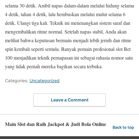
selama 30 detik. Ambil napas dalam-dalam melalui hidung selama
4 detik, tahan 4 detik, lalu hembuskan melalui mulut selama 6
detik. Ulangi tiga kali. Teknik ini menenangkan sistem saraf dan
mengembalikan ritme normal. Setelah napas stabil, Anda akan
melihat bahwa keputusan bermain menjadi lebih jernih dan ritme
spin kembali seperti semula. Banyak pemain profesional slot Bet
100 menjadikan teknik pernapasan ini sebagai rahasia nomor satu
yang tidak pernah mereka bagikan secara terbuka.
Categories:
Uncategorized
Leave a Comment
Main Slot dan Raih Jackpot & Judi Bola Online
Back to top