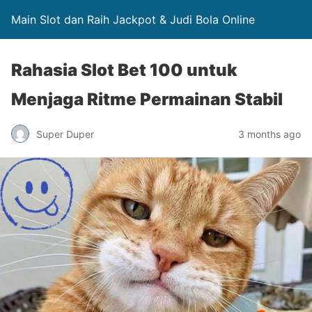
Main Slot dan Raih Jackpot & Judi Bola Online
Rahasia Slot Bet 100 untuk
Menjaga Ritme Permainan Stabil
Super Duper
3 months ago