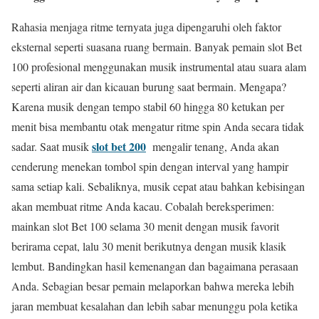
Rahasia menjaga ritme ternyata juga dipengaruhi oleh faktor
eksternal seperti suasana ruang bermain. Banyak pemain slot Bet
100 profesional menggunakan musik instrumental atau suara alam
seperti aliran air dan kicauan burung saat bermain. Mengapa?
Karena musik dengan tempo stabil 60 hingga 80 ketukan per
menit bisa membantu otak mengatur ritme spin Anda secara tidak
slot bet 200
sadar. Saat musik
mengalir tenang, Anda akan
cenderung menekan tombol spin dengan interval yang hampir
sama setiap kali. Sebaliknya, musik cepat atau bahkan kebisingan
akan membuat ritme Anda kacau. Cobalah bereksperimen:
mainkan slot Bet 100 selama 30 menit dengan musik favorit
berirama cepat, lalu 30 menit berikutnya dengan musik klasik
lembut. Bandingkan hasil kemenangan dan bagaimana perasaan
Anda. Sebagian besar pemain melaporkan bahwa mereka lebih
jaran membuat kesalahan dan lebih sabar menunggu pola ketika