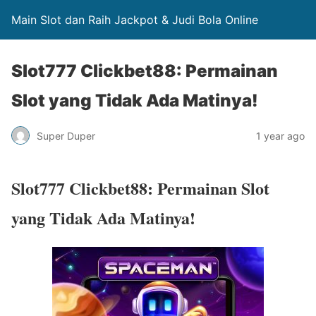
Main Slot dan Raih Jackpot & Judi Bola Online
Slot777 Clickbet88: Permainan
Slot yang Tidak Ada Matinya!
Super Duper
1 year ago
Slot777 Clickbet88: Permainan Slot
yang Tidak Ada Matinya!