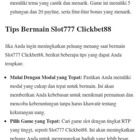
memiliki tema yang cantik dan menarik. Game ini memiliki 5
gulungan dan 20 payline, serta fitur-fitur bonus yang menarik.
Tips Bermain Slot777 Clickbet88
Jika Anda ingin meningkatkan peluang menang saat bermain
Slot777 Clickbet88, berikut beberapa tips yang dapat Anda
terapkan:
Mulai Dengan Modal yang Tepat:
Pastikan Anda memiliki
modal yang cukup dan tepat untuk bermain. Ini akan
memberikan Anda kebebasan untuk menikmati permainan dan
mencoba keberuntungan tanpa harus khawatir tentang
kekurangan uang.
Pilih Game yang Tepat:
Cari game slot dengan tingkat RTP
yang tinggi, seperti Slot777 Clickbet88. Ini akan meningkatkan
peluang Anda untuk memenangkan hadiah yang lebih besar.