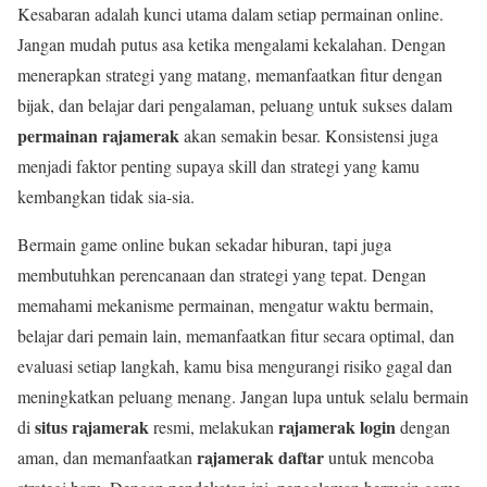
Kesabaran adalah kunci utama dalam setiap permainan online.
Jangan mudah putus asa ketika mengalami kekalahan. Dengan
menerapkan strategi yang matang, memanfaatkan fitur dengan
bijak, dan belajar dari pengalaman, peluang untuk sukses dalam
permainan rajamerak
akan semakin besar. Konsistensi juga
menjadi faktor penting supaya skill dan strategi yang kamu
kembangkan tidak sia-sia.
Bermain game online bukan sekadar hiburan, tapi juga
membutuhkan perencanaan dan strategi yang tepat. Dengan
memahami mekanisme permainan, mengatur waktu bermain,
belajar dari pemain lain, memanfaatkan fitur secara optimal, dan
evaluasi setiap langkah, kamu bisa mengurangi risiko gagal dan
meningkatkan peluang menang. Jangan lupa untuk selalu bermain
situs rajamerak
rajamerak login
di
resmi, melakukan
dengan
rajamerak daftar
aman, dan memanfaatkan
untuk mencoba