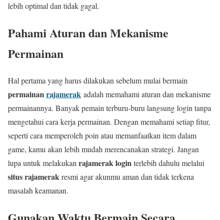
lebih optimal dan tidak gagal.
Pahami Aturan dan Mekanisme
Permainan
Hal pertama yang harus dilakukan sebelum mulai bermain
permainan
rajamerak
adalah memahami aturan dan mekanisme
permainannya. Banyak pemain terburu-buru langsung login tanpa
mengetahui cara kerja permainan. Dengan memahami setiap fitur,
seperti cara memperoleh poin atau memanfaatkan item dalam
game, kamu akan lebih mudah merencanakan strategi. Jangan
rajamerak login
lupa untuk melakukan
terlebih dahulu melalui
situs rajamerak
resmi agar akunmu aman dan tidak terkena
masalah keamanan.
Gunakan Waktu Bermain Secara