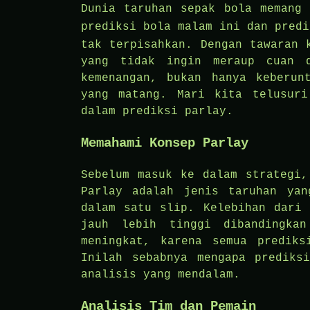
Dunia taruhan sepak bola memang 
prediksi bola malam ini dan pred
tak terpisahkan. Dengan tawaran 
yang tidak ingin meraup cuan 
kemenangan, bukan hanya keberun
yang matang. Mari kita telusuri
dalam prediksi parlay.
Memahami Konsep Parlay
Sebelum masuk ke dalam strategi,
Parlay adalah jenis taruhan yan
dalam satu slip. Kelebihan dari 
jauh lebih tinggi dibandingka
meningkat, karena semua prediks
Inilah sebabnya mengapa prediks
analisis yang mendalam.
Analisis Tim dan Pemain