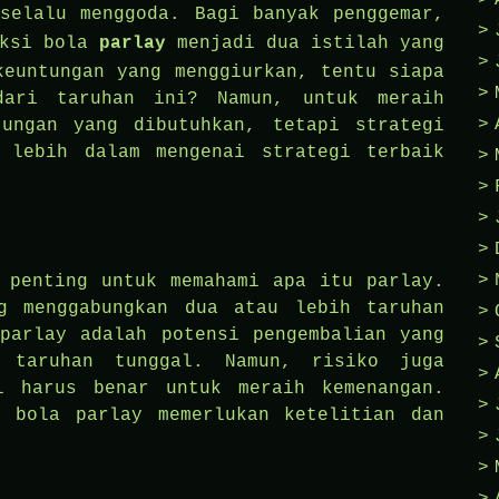
selalu menggoda. Bagi banyak penggemar,
iksi bola
parlay
menjadi dua istilah yang
keuntungan yang menggiurkan, tentu siapa
dari taruhan ini? Namun, untuk meraih
tungan yang dibutuhkan, tetapi strategi
 lebih dalam mengenai strategi terbaik
 penting untuk memahami apa itu parlay.
g menggabungkan dua atau lebih taruhan
parlay adalah potensi pengembalian yang
n taruhan tunggal. Namun, risiko juga
i harus benar untuk meraih kemenangan.
i bola parlay memerlukan ketelitian dan