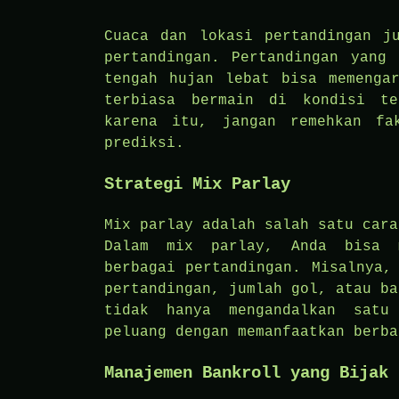
Cuaca dan lokasi pertandingan j
pertandingan. Pertandingan yang
tengah hujan lebat bisa memenga
terbiasa bermain di kondisi te
karena itu, jangan remehkan fa
prediksi.
Strategi Mix Parlay
Mix parlay adalah salah satu cara
Dalam mix parlay, Anda bisa m
berbagai pertandingan. Misalnya,
pertandingan, jumlah gol, atau ba
tidak hanya mengandalkan satu
peluang dengan memanfaatkan berba
Manajemen Bankroll yang Bijak