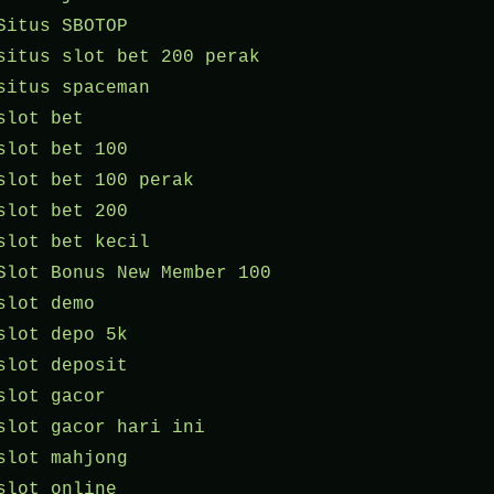
Situs SBOTOP
situs slot bet 200 perak
situs spaceman
slot bet
slot bet 100
slot bet 100 perak
slot bet 200
slot bet kecil
Slot Bonus New Member 100
slot demo
slot depo 5k
slot deposit
slot gacor
slot gacor hari ini
slot mahjong
slot online