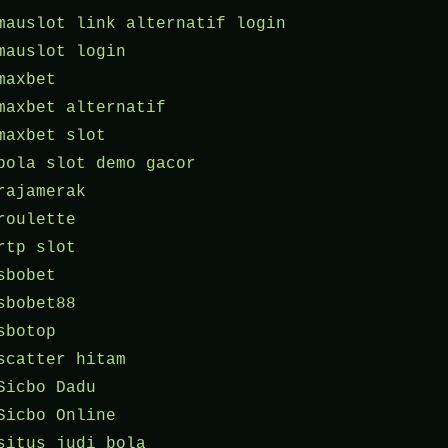
mauslot link alternatif login
mauslot login
maxbet
maxbet alternatif
maxbet slot
pola slot demo gacor
rajamerak
roulette
rtp slot
sbobet
sbobet88
sbotop
scatter hitam
Sicbo Dadu
Sicbo Online
situs judi bola