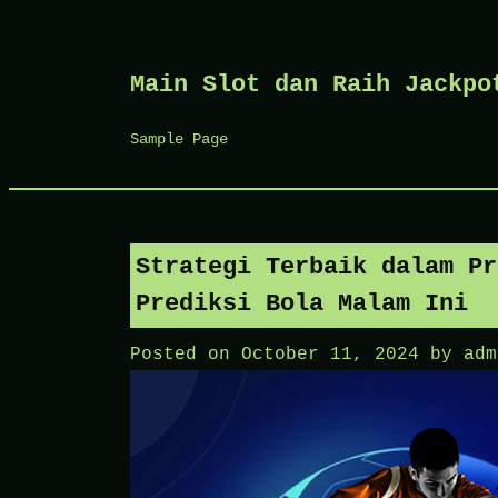
Skip
Main Slot dan Raih Jackpo
to
content
Sample Page
Strategi Terbaik dalam Pr
Prediksi Bola Malam Ini
Posted on
October 11, 2024
by
adm