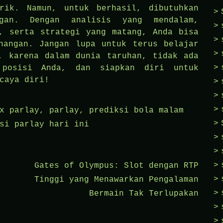
rik. Namun, untuk berhasil, dibutuhkan
gan. Dengan analisis yang mendalam,
, serta strategi yang matang, Anda bisa
nangan. Jangan lupa untuk terus belajar
, karena dalam dunia taruhan, tidak ada
 posisi Anda, dan siapkan diri untuk
caya diri!
x parlay
,
parlay
,
prediksi bola malam
si parlay hari ini
Gates of Olympus: Slot dengan RTP
Tinggi yang Menawarkan Pengalaman
Bermain Tak Terlupakan