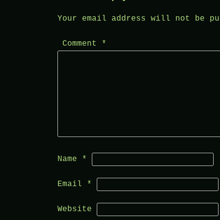
Your email address will not be pu
Comment
*
Name
*
Email
*
Website