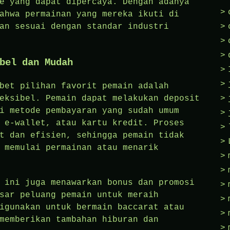
e yang dapat dipercaya. Dengan adanya
ahwa permainan yang mereka ikuti di
an sesuai dengan standar industri
bel dan Mudah
bet pilihan favorit pemain adalah
eksibel. Pemain dapat melakukan deposit
i metode pembayaran yang sudah umum
 e-wallet, atau kartu kredit. Proses
t dan efisien, sehingga pemain tidak
 memulai permainan atau menarik
 ini juga menawarkan bonus dan promosi
sar peluang pemain untuk meraih
igunakan untuk bermain baccarat atau
memberikan tambahan hiburan dan