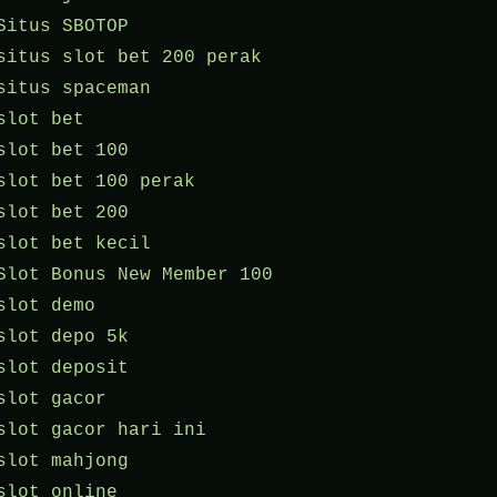
Situs SBOTOP
situs slot bet 200 perak
situs spaceman
slot bet
slot bet 100
slot bet 100 perak
slot bet 200
slot bet kecil
Slot Bonus New Member 100
slot demo
slot depo 5k
slot deposit
slot gacor
slot gacor hari ini
slot mahjong
slot online