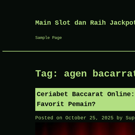
Skip
Main Slot dan Raih Jackpo
to
content
Sample Page
Tag:
agen bacarra
Ceriabet Baccarat Online:
Favorit Pemain?
Posted on
October 25, 2025
by
Sup