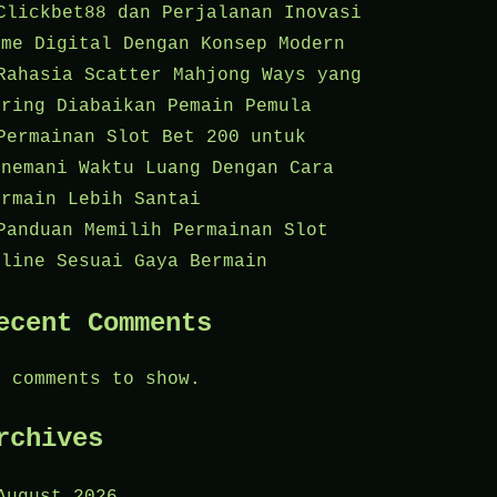
Clickbet88 dan Perjalanan Inovasi
ame Digital Dengan Konsep Modern
Rahasia Scatter Mahjong Ways yang
ering Diabaikan Pemain Pemula
Permainan Slot Bet 200 untuk
enemani Waktu Luang Dengan Cara
ermain Lebih Santai
Panduan Memilih Permainan Slot
nline Sesuai Gaya Bermain
ecent Comments
o comments to show.
rchives
August 2026