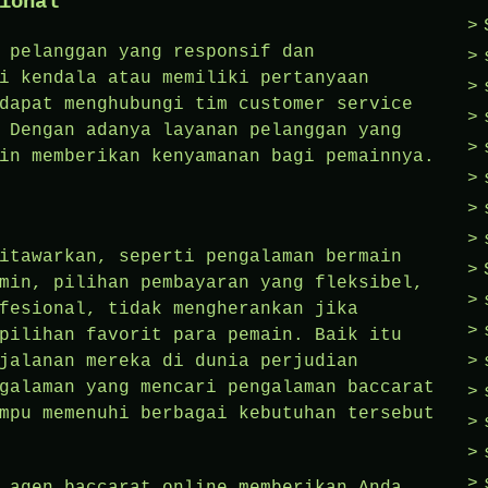
ional
 pelanggan yang responsif dan
i kendala atau memiliki pertanyaan
dapat menghubungi tim customer service
 Dengan adanya layanan pelanggan yang
in memberikan kenyamanan bagi pemainnya.
itawarkan, seperti pengalaman bermain
min, pilihan pembayaran yang fleksibel,
fesional, tidak mengherankan jika
pilihan favorit para pemain. Baik itu
jalanan mereka di dunia perjudian
galaman yang mencari pengalaman baccarat
mpu memenuhi berbagai kebutuhan tersebut
 agen baccarat online memberikan Anda