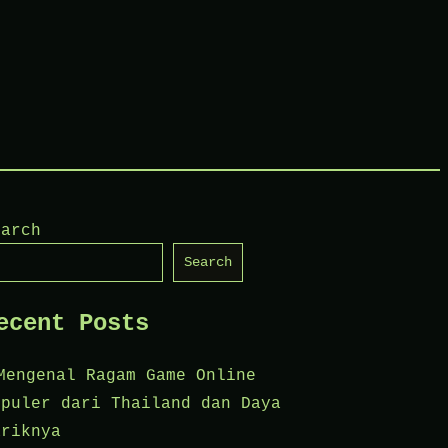
earch
Search
ecent Posts
Mengenal Ragam Game Online
opuler dari Thailand dan Daya
ariknya