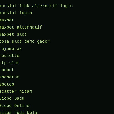
mauslot link alternatif login
mauslot login
maxbet
maxbet alternatif
maxbet slot
pola slot demo gacor
rajamerak
roulette
rtp slot
sbobet
sbobet88
sbotop
scatter hitam
Sicbo Dadu
Sicbo Online
situs judi bola