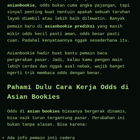
asianbookie
, odds bukan cuma angka pajangan, tapi
sinyal penting buat nentuin apakah sebuah taruhan
layak diambil atau lebih baik dilewatin. Banyak
pemain baru di
asianbookie prediksi
yang masih
mikir odds kecil pasti aman, odds besar pasti
cuan. Padahal kenyataannya nggak sesederhana itu.
Asianbookie hadir buat bantu pemain baca
pergerakan pasar. Jadi, kalau kamu pengen main
lebih cerdas dan nggak asal nebak, wajib banget
ngerti trik membaca odds dengan benar.
Pahami Dulu Cara Kerja Odds di
Asian Bookies
Odds di
asian bookies
biasanya bergerak dinamis,
bisa naik turun tergantung pasar. Perubahan ini
bukan tanpa alasan. Bisa karena:
Ada info pemain inti cedera