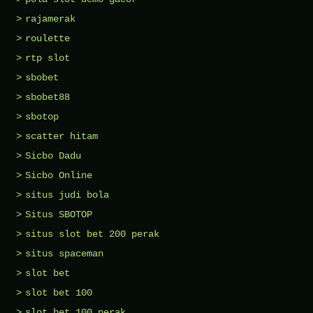
rajamerak
roulette
rtp slot
sbobet
sbobet88
sbotop
scatter hitam
Sicbo Dadu
Sicbo Online
situs judi bola
Situs SBOTOP
situs slot bet 200 perak
situs spaceman
slot bet
slot bet 100
slot bet 100 perak