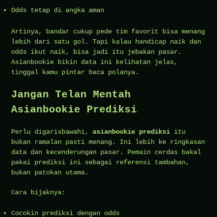
Odds tetap di angka aman
Artinya, bandar cukup pede tim favorit bisa menang
lebih dari satu gol. Tapi kalau handicap naik dan
odds ikut naik, bisa jadi itu jebakan pasar.
Asianbookie bikin data ini kelihatan jelas,
tinggal kamu pintar baca polanya.
Jangan Telan Mentah
Asianbookie Prediksi
Perlu digarisbawahi,
asianbookie prediksi
itu
bukan ramalan pasti menang. Ini lebih ke ringkasan
data dan kecenderungan pasar. Pemain cerdas bakal
pakai prediksi ini sebagai referensi tambahan,
bukan patokan utama.
Cara bijaknya:
Cocokin prediksi dengan odds