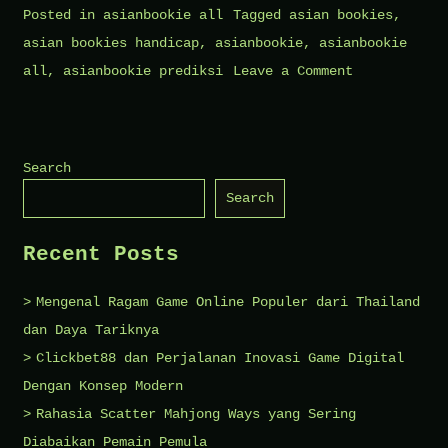
Posted in
asianbookie all
Tagged
asian bookies
,
asian bookies handicap
,
asianbookie
,
asianbookie
on
all
,
asianbookie prediksi
Leave a Comment
ASIANBOOKIE
Trik
Membaca
Search
Odds
Search
Asianbookie
Judi
Recent Posts
Bola
Biar
Mengenal Ragam Game Online Populer dari Thailand
Nggak
dan Daya Tariknya
Salah
Clickbet88 dan Perjalanan Inovasi Game Digital
Langkah
Dengan Konsep Modern
Rahasia Scatter Mahjong Ways yang Sering
Diabaikan Pemain Pemula