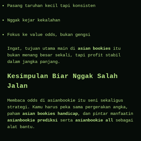
Pasang taruhan kecil tapi konsisten
Nggak kejar kekalahan
Fokus ke value odds, bukan gengsi
Ingat, tujuan utama main di
asian bookies
itu
bukan menang besar sekali, tapi profit stabil
dalam jangka panjang.
Kesimpulan Biar Nggak Salah
Jalan
Membaca odds di asianbookie itu seni sekaligus
strategi. Kamu harus peka sama pergerakan angka,
paham
asian bookies handicap
, dan pintar manfaatin
asianbookie prediksi
serta
asianbookie all
sebagai
alat bantu.