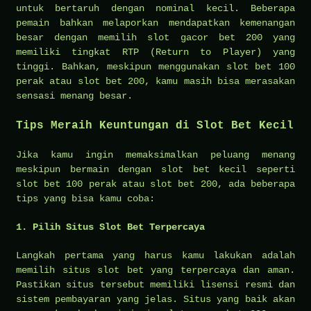
untuk bertaruh dengan nominal kecil. Beberapa
pemain bahkan melaporkan mendapatkan kemenangan
besar dengan memilih slot gacor bet 200 yang
memiliki tingkat RTP (Return to Player) yang
tinggi. Bahkan, meskipun menggunakan slot bet 100
perak atau slot bet 200, kamu masih bisa merasakan
sensasi menang besar.
Tips Meraih Keuntungan di Slot Bet Kecil
Jika kamu ingin memaksimalkan peluang menang
meskipun bermain dengan slot bet kecil seperti
slot bet 100 perak atau slot bet 200, ada beberapa
tips yang bisa kamu coba:
1. Pilih Situs Slot Bet Terpercaya
Langkah pertama yang harus kamu lakukan adalah
memilih situs slot bet yang terpercaya dan aman.
Pastikan situs tersebut memiliki lisensi resmi dan
sistem pembayaran yang jelas. Situs yang baik akan