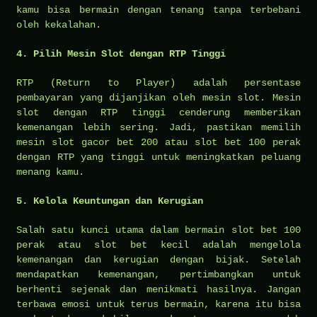
kamu bisa bermain dengan tenang tanpa terbebani
oleh kekalahan.
4. Pilih Mesin Slot dengan RTP Tinggi
RTP (Return to Player) adalah persentase
pembayaran yang dijanjikan oleh mesin slot. Mesin
slot dengan RTP tinggi cenderung memberikan
kemenangan lebih sering. Jadi, pastikan memilih
mesin slot gacor bet 200 atau slot bet 100 perak
dengan RTP yang tinggi untuk meningkatkan peluang
menang kamu.
5. Kelola Keuntungan dan Kerugian
Salah satu kunci utama dalam bermain slot bet 100
perak atau slot bet kecil adalah mengelola
kemenangan dan kerugian dengan bijak. Setelah
mendapatkan kemenangan, pertimbangkan untuk
berhenti sejenak dan menikmati hasilnya. Jangan
terbawa emosi untuk terus bermain, karena itu bisa