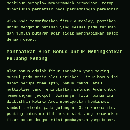
meskipun autoplay mempermudah permainan, tetap
diperlukan perhatian pada perkembangan permainan.
Jika Anda memanfaatkan fitur autoplay, pastikan
untuk mengatur batasan yang sesuai pada taruhan
dan jumlah putaran agar tidak menghabiskan saldo
dengan cepat.
Manfaatkan Slot Bonus untuk Meningkatkan
Peluang Menang
Slot bonus
adalah fitur tambahan yang sering
muncul pada mesin slot Ceriabet. Fitur bonus ini
dapat berupa
free spin
,
bonus round
, atau
multiplier
yang meningkatkan peluang Anda untuk
memenangkan jackpot. Biasanya, fitur bonus ini
diaktifkan ketika Anda mendapatkan kombinasi
simbol tertentu pada gulungan. Oleh karena itu,
penting untuk memilih mesin slot yang menawarkan
fitur bonus dengan nilai pembayaran yang besar.