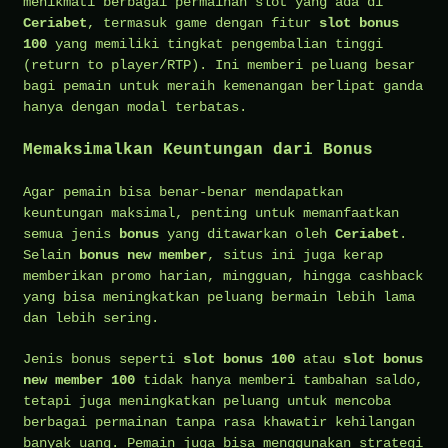
menikmati berbagai permainan slot yang ada di
Ceriabet
, termasuk game dengan fitur
slot bonus
100
yang memiliki tingkat pengembalian tinggi
(return to player/RTP). Ini memberi peluang besar
bagi pemain untuk meraih kemenangan berlipat ganda
hanya dengan modal terbatas.
Memaksimalkan Keuntungan dari Bonus
Agar pemain bisa benar-benar mendapatkan
keuntungan maksimal, penting untuk memanfaatkan
semua jenis
bonus
yang ditawarkan oleh
Ceriabet
.
Selain
bonus new member
, situs ini juga kerap
memberikan promo harian, mingguan, hingga cashback
yang bisa meningkatkan peluang bermain lebih lama
dan lebih sering.
Jenis bonus seperti
slot bonus 100
atau
slot bonus
new member 100
tidak hanya memberi tambahan saldo,
tetapi juga meningkatkan peluang untuk mencoba
berbagai permainan tanpa rasa khawatir kehilangan
banyak uang. Pemain juga bisa menggunakan strategi