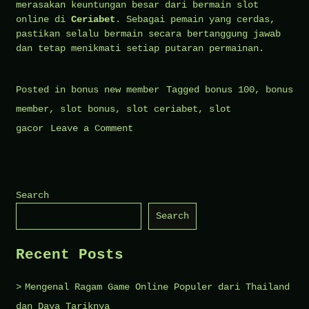
merasakan keuntungan besar dari bermain slot
online di
Ceriabet
. Sebagai pemain yang cerdas,
pastikan selalu bermain secara bertanggung jawab
dan tetap menikmati setiap putaran permainan.
Posted in
bonus new member
Tagged
bonus 100
,
bonus
member
,
slot bonus
,
slot ceriabet
,
slot
on
gacor
Leave a Comment
Keuntungan
Besar
Bermain
Search
Ceriabet
Search
Slot
Bonus
Recent Posts
dengan
Modal
Mengenal Ragam Game Online Populer dari Thailand
Minim
dan Daya Tariknya