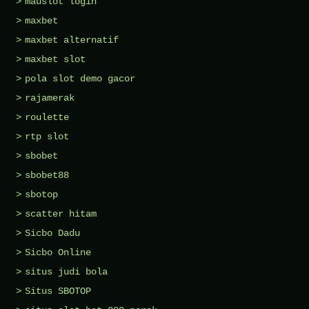
mauslot login
maxbet
maxbet alternatif
maxbet slot
pola slot demo gacor
rajamerak
roulette
rtp slot
sbobet
sbobet88
sbotop
scatter hitam
Sicbo Dadu
Sicbo Online
situs judi bola
Situs SBOTOP