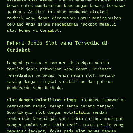
besar untuk mendapatkan kemenangan besar, termasuk
jackpot. Artikel ini akan membahas strategi
terbaik yang dapat diterapkan untuk meningkatkan
peluang Anda dalam mendapatkan jackpot melalui
slot bonus
di Ceriabet.
Pahami Jenis Slot yang Tersedia di
Ceriabet
Langkah pertama dalam meraih jackpot adalah
memilih jenis permainan yang tepat. Ceriabet
menyediakan berbagai jenis mesin slot, masing-
masing dengan tingkat volatilitas dan potensi
pembayaran yang berbeda.
Slot dengan volatilitas tinggi
biasanya menawarkan
pembayaran besar, tetapi lebih jarang terjadi.
Sebaliknya,
slot dengan volatilitas rendah
memberikan kemenangan yang lebih sering, meskipun
dengan jumlah yang lebih kecil. Untuk pemain yang
mengejar jackpot, fokus pada
slot bonus
dengan