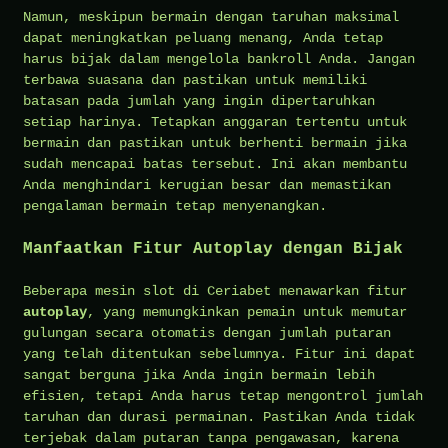
Namun, meskipun bermain dengan taruhan maksimal
dapat meningkatkan peluang menang, Anda tetap
harus bijak dalam mengelola bankroll Anda. Jangan
terbawa suasana dan pastikan untuk memiliki
batasan pada jumlah yang ingin dipertaruhkan
setiap harinya. Tetapkan anggaran tertentu untuk
bermain dan pastikan untuk berhenti bermain jika
sudah mencapai batas tersebut. Ini akan membantu
Anda menghindari kerugian besar dan memastikan
pengalaman bermain tetap menyenangkan.
Manfaatkan Fitur Autoplay dengan Bijak
Beberapa mesin slot di Ceriabet menawarkan fitur
autoplay
, yang memungkinkan pemain untuk memutar
gulungan secara otomatis dengan jumlah putaran
yang telah ditentukan sebelumnya. Fitur ini dapat
sangat berguna jika Anda ingin bermain lebih
efisien, tetapi Anda harus tetap mengontrol jumlah
taruhan dan durasi permainan. Pastikan Anda tidak
terjebak dalam putaran tanpa pengawasan, karena