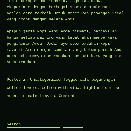
lebih beragam dan menarik. Ingatlah bahwa
eksperimen dengan berbagai snack dan minuman
adalah cara terbaik untuk menemukan pasangan ideal
yang cocok dengan selera Anda.
Apapun jenis kopi yang Anda nikmati, percayalah
bahwa setiap pairing yang tepat akan memperkaya
pengalaman Anda. Jadi, ayo coba padukan kopi
favorit Anda dengan camilan yang belum pernah Anda
coba sebelumnya dan rasakan sensasi baru yang bisa
Anda temukan!
Posted in
Uncategorized
Tagged
cafe pegunungan
,
coffee lovers
,
coffee with view
,
highland coffee
,
on
mountain cafe
Leave a Comment
Coffee
Pairing:
Minuman
Search
dan