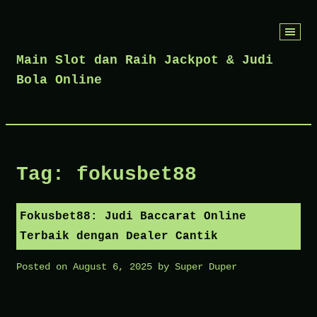
Skip
to
Main Slot dan Raih Jackpot & Judi
content
Bola Online
Tag:
fokusbet88
Fokusbet88: Judi Baccarat Online
Terbaik dengan Dealer Cantik
Posted on
August 6, 2025
by
Super Duper