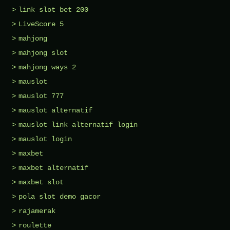
link slot bet 200
LiveScore 5
mahjong
mahjong slot
mahjong ways 2
mauslot
mauslot 777
mauslot alternatif
mauslot link alternatif login
mauslot login
maxbet
maxbet alternatif
maxbet slot
pola slot demo gacor
rajamerak
roulette