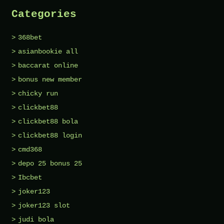
Categories
368bet
asianbookie all
baccarat online
bonus new member
chicky run
clickbet88
clickbet88 bola
clickbet88 login
cmd368
depo 25 bonus 25
Ibcbet
joker123
joker123 slot
judi bola