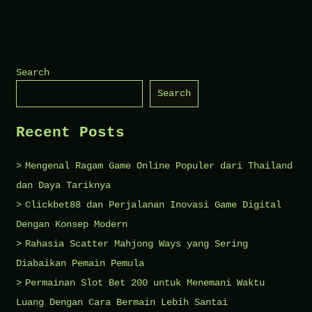
on
Fokusbet88:
Judi
Baccarat
Search
Online
Search
Terbaik
dengan
Recent Posts
Dealer
Cantik
Mengenal Ragam Game Online Populer dari Thailand
dan Daya Tariknya
Clickbet88 dan Perjalanan Inovasi Game Digital
Dengan Konsep Modern
Rahasia Scatter Mahjong Ways yang Sering
Diabaikan Pemain Pemula
Permainan Slot Bet 200 untuk Menemani Waktu
Luang Dengan Cara Bermain Lebih Santai