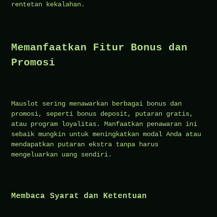
rentetan kekalahan.
Memanfaatkan Fitur Bonus dan
Promosi
Mauslot sering menawarkan berbagai bonus dan
promosi, seperti bonus deposit, putaran gratis,
atau program loyalitas. Manfaatkan penawaran ini
sebaik mungkin untuk meningkatkan modal Anda atau
mendapatkan putaran ekstra tanpa harus
mengeluarkan uang sendiri.
Membaca Syarat dan Ketentuan