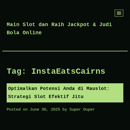
Skip
to
Main Slot dan Raih Jackpot & Judi
content
Bola Online
Tag:
InstaEatsCairns
Optimalkan Potensi Anda di Mauslot:
Strategi Slot Efektif Jitu
Posted on
June 30, 2025
by
Super Duper