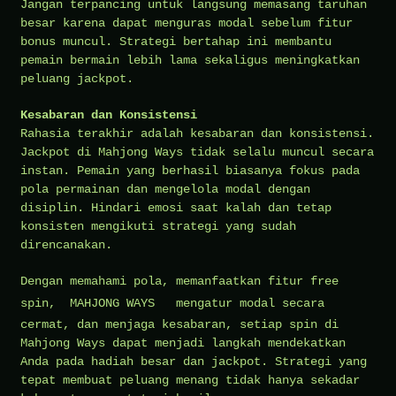
Jangan terpancing untuk langsung memasang taruhan
besar karena dapat menguras modal sebelum fitur
bonus muncul. Strategi bertahap ini membantu
pemain bermain lebih lama sekaligus meningkatkan
peluang jackpot.
Kesabaran dan Konsistensi
Rahasia terakhir adalah kesabaran dan konsistensi.
Jackpot di Mahjong Ways tidak selalu muncul secara
instan. Pemain yang berhasil biasanya fokus pada
pola permainan dan mengelola modal dengan
disiplin. Hindari emosi saat kalah dan tetap
konsisten mengikuti strategi yang sudah
direncanakan.
Dengan memahami pola, memanfaatkan fitur free
spin,
MAHJONG WAYS
mengatur modal secara
cermat, dan menjaga kesabaran, setiap spin di
Mahjong Ways dapat menjadi langkah mendekatkan
Anda pada hadiah besar dan jackpot. Strategi yang
tepat membuat peluang menang tidak hanya sekadar