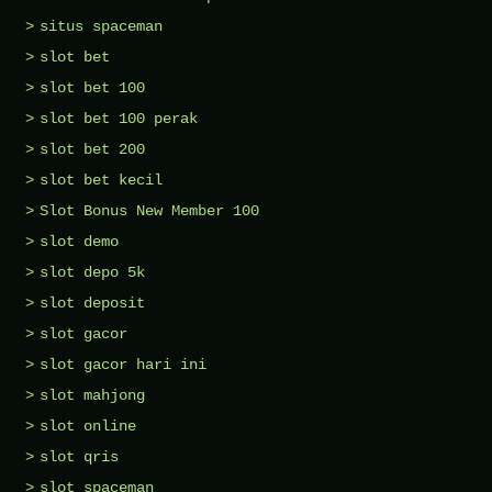
situs spaceman
slot bet
slot bet 100
slot bet 100 perak
slot bet 200
slot bet kecil
Slot Bonus New Member 100
slot demo
slot depo 5k
slot deposit
slot gacor
slot gacor hari ini
slot mahjong
slot online
slot qris
slot spaceman