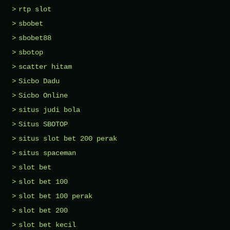
rtp slot
sbobet
sbobet88
sbotop
scatter hitam
Sicbo Dadu
Sicbo Online
situs judi bola
Situs SBOTOP
situs slot bet 200 perak
situs spaceman
slot bet
slot bet 100
slot bet 100 perak
slot bet 200
slot bet kecil