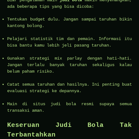
Biar pengalaman main
judi bola
makin menyenangkan,
ada beberapa tips yang bisa dicoba:
Tentukan budget dulu. Jangan sampai taruhan bikin
kantong bolong.
Pelajari statistik tim dan pemain. Informasi itu
bisa bantu kamu lebih jeli pasang taruhan.
Gunakan strategi mix parlay dengan hati-hati.
Jangan terlalu banyak taruhan sekaligus kalau
belum paham risiko.
Catat semua taruhan dan hasilnya. Ini penting buat
evaluasi strategi ke depannya.
Main di situs judi bola resmi supaya semua
transaksi aman.
Keseruan Judi Bola Tak
Terbantahkan