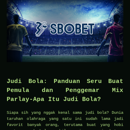
Judi Bola: Panduan Seru Buat
Pemula dan Penggemar Mix
Parlay-Apa Itu Judi Bola?
Siapa sih yang nggak kenal sama judi bola? Dunia
taruhan olahraga yang satu ini sudah lama jadi
favorit banyak orang, terutama buat yang hobi