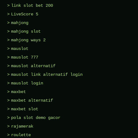
link slot bet 200
LiveScore 5
mahjong
mahjong slot
mahjong ways 2
mauslot
mauslot 777
mauslot alternatif
mauslot link alternatif login
mauslot login
maxbet
maxbet alternatif
maxbet slot
pola slot demo gacor
rajamerak
roulette