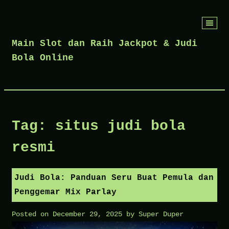
Skip
to
Main Slot dan Raih Jackpot & Judi
content
Bola Online
Tag:
situs judi bola
resmi
Judi Bola: Panduan Seru Buat Pemula dan
Penggemar Mix Parlay
Posted on
December 29, 2025
by
Super Duper