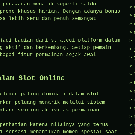
 penawaran menarik seperti saldo
promo khusus harian. Dengan adanya bonus
sa lebih seru dan penuh semangat
jadi bagian dari strategi platform dalam
g aktif dan berkembang. Setiap pemain
bagai fitur permainan sejak awal
alam Slot Online
 elemen paling diminati dalam
slot
rkan peluang menarik melalui sistem
mbang seiring aktivitas permainan.
perhatian karena nilainya yang terus
i sensasi menantikan momen spesial saat