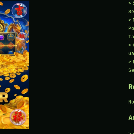
S
P
T
G
S
R
N
A