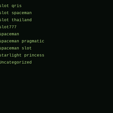
slot qris
slot spaceman
slot thailand
slot777
spaceman
spaceman pragmatic
spaceman slot
starlight princess
Uncategorized