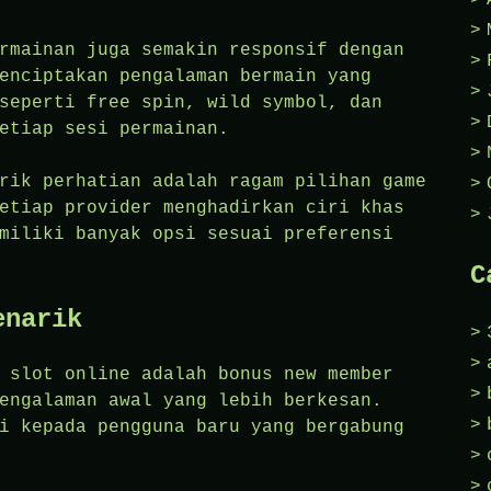
rmainan juga semakin responsif dengan
enciptakan pengalaman bermain yang
seperti free spin, wild symbol, dan
etiap sesi permainan.
rik perhatian adalah ragam pilihan game
etiap provider menghadirkan ciri khas
miliki banyak opsi sesuai preferensi
C
enarik
 slot online adalah bonus new member
engalaman awal yang lebih berkesan.
i kepada pengguna baru yang bergabung