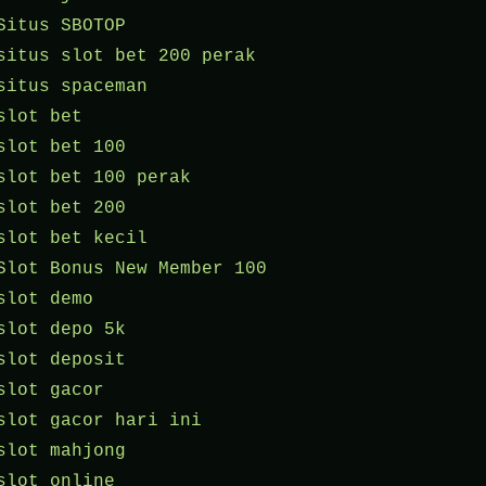
Situs SBOTOP
situs slot bet 200 perak
situs spaceman
slot bet
slot bet 100
slot bet 100 perak
slot bet 200
slot bet kecil
Slot Bonus New Member 100
slot demo
slot depo 5k
slot deposit
slot gacor
slot gacor hari ini
slot mahjong
slot online