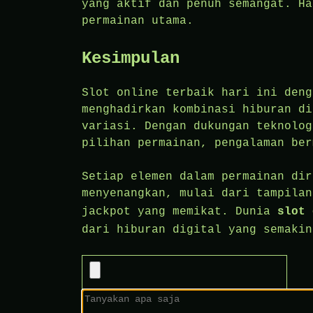
yang aktif dan penuh semangat. Ha
permainan utama.
Kesimpulan
Slot online terbaik hari ini deng
menghadirkan kombinasi hiburan di
variasi. Dengan dukungan teknolog
pilihan permainan, pengalaman ber
Setiap elemen dalam permainan dir
menyenangkan, mulai dari tampilan
jackpot yang memikat. Dunia
slot 
dari hiburan digital yang semakin