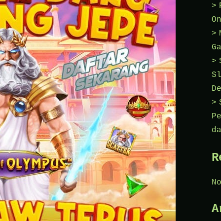
O
G
S
D
P
d
R
N
A