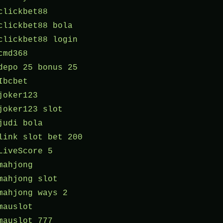
clickbet88
clickbet88 bola
clickbet88 login
cmd368
depo 25 bonus 25
Ibcbet
joker123
joker123 slot
judi bola
link slot bet 200
LiveScore 5
mahjong
mahjong slot
mahjong ways 2
mauslot
mauslot 777