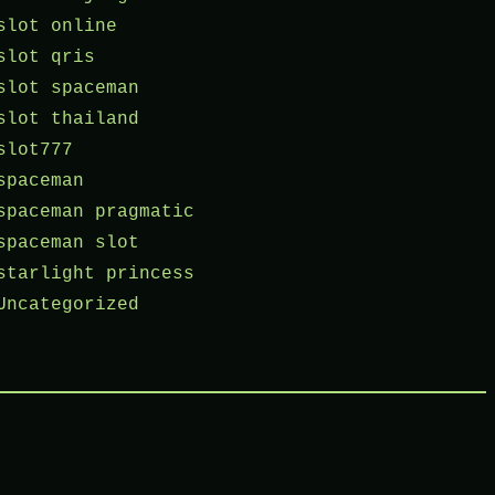
slot online
slot qris
slot spaceman
slot thailand
slot777
spaceman
spaceman pragmatic
spaceman slot
starlight princess
Uncategorized