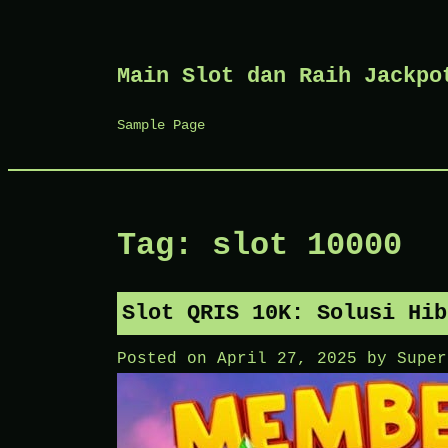
Skip
Main Slot dan Raih Jackpo
to
content
Sample Page
Tag:
slot 10000
Slot QRIS 10K: Solusi Hib
Posted on
April 27, 2025
by
Super