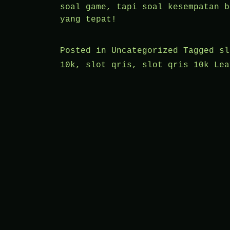
soal game, tapi soal kesempatan b
yang tepat!
Posted in
Uncategorized
Tagged
sl
10k
,
slot qris
,
slot qris 10k
Lea