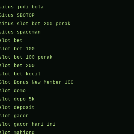
situs judi bola
Situs SBOTOP
situs slot bet 200 perak
situs spaceman
slot bet
slot bet 100
slot bet 100 perak
slot bet 200
slot bet kecil
Slot Bonus New Member 100
slot demo
slot depo 5k
slot deposit
slot gacor
slot gacor hari ini
slot mahjong