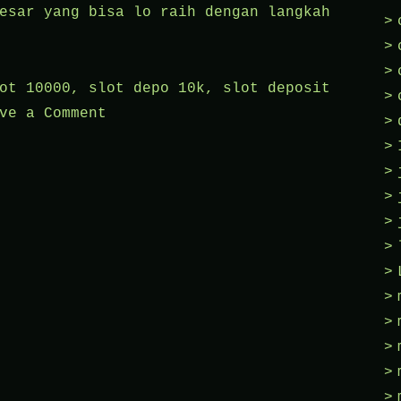
esar yang bisa lo raih dengan langkah
ot 10000
,
slot depo 10k
,
slot deposit
on
ve a Comment
Slot
QRIS
10K:
Solusi
Hiburan
Sekaligus
Penghasilan!