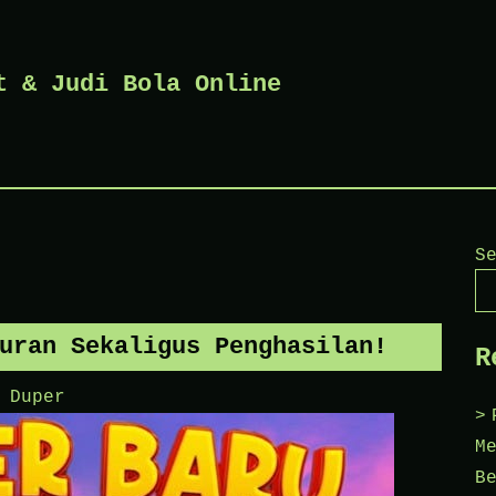
t & Judi Bola Online
S
uran Sekaligus Penghasilan!
R
 Duper
M
B