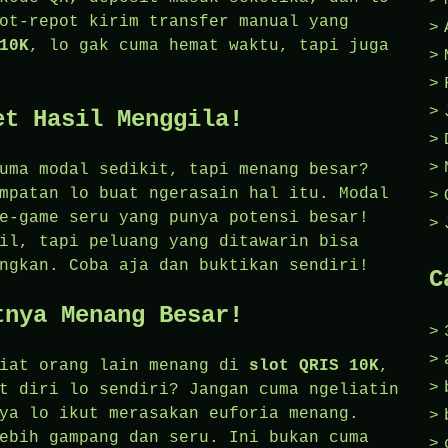
ot-repot kirim transfer manual yang
10K
, lo gak cuma hemat waktu, tapi juga
et Hasil Menggila!
uma modal sedikit, tapi menang besar?
mpatan lo buat ngerasain hal itu. Modal
e-game seru yang punya potensi besar!
il, tapi peluang yang ditawarin bisa
ngkan. Coba aja dan buktikan sendiri!
C
tnya Menang Besar!
liat orang lain menang di
slot QRIS 10K
,
t diri lo sendiri? Jangan cuma ngeliatin
ya lo ikut merasakan euforia menang.
ebih gampang dan seru. Ini bukan cuma