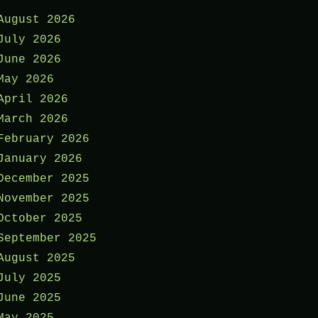
August 2026
July 2026
June 2026
May 2026
April 2026
March 2026
February 2026
January 2026
December 2025
November 2025
October 2025
September 2025
August 2025
July 2025
June 2025
May 2025