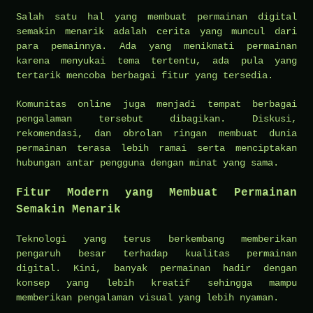
Salah satu hal yang membuat permainan digital
semakin menarik adalah cerita yang muncul dari
para pemainnya. Ada yang menikmati permainan
karena menyukai tema tertentu, ada pula yang
tertarik mencoba berbagai fitur yang tersedia.
Komunitas online juga menjadi tempat berbagai
pengalaman tersebut dibagikan. Diskusi,
rekomendasi, dan obrolan ringan membuat dunia
permainan terasa lebih ramai serta menciptakan
hubungan antar pengguna dengan minat yang sama.
Fitur Modern yang Membuat Permainan
Semakin Menarik
Teknologi yang terus berkembang memberikan
pengaruh besar terhadap kualitas permainan
digital. Kini, banyak permainan hadir dengan
konsep yang lebih kreatif sehingga mampu
memberikan pengalaman visual yang lebih nyaman.