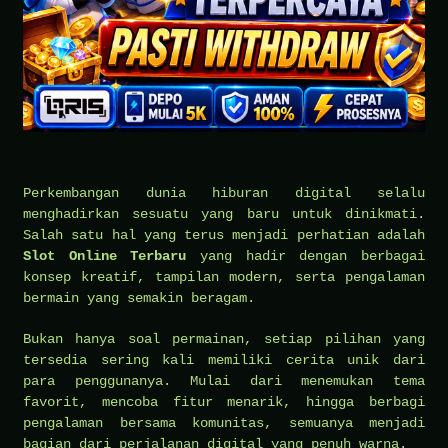
Perkembangan dunia hiburan digital selalu
menghadirkan sesuatu yang baru untuk dinikmati.
Salah satu hal yang terus menjadi perhatian adalah
Slot Online Terbaru
yang hadir dengan berbagai
konsep kreatif, tampilan modern, serta pengalaman
bermain yang semakin beragam.
Bukan hanya soal permainan, setiap pilihan yang
tersedia sering kali memiliki cerita unik dari
para penggunanya. Mulai dari menemukan tema
favorit, mencoba fitur menarik, hingga berbagi
pengalaman bersama komunitas, semuanya menjadi
bagian dari perjalanan digital yang penuh warna.