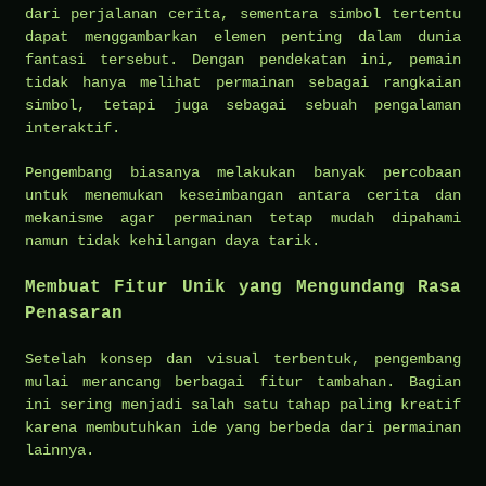
dari perjalanan cerita, sementara simbol tertentu
dapat menggambarkan elemen penting dalam dunia
fantasi tersebut. Dengan pendekatan ini, pemain
tidak hanya melihat permainan sebagai rangkaian
simbol, tetapi juga sebagai sebuah pengalaman
interaktif.
Pengembang biasanya melakukan banyak percobaan
untuk menemukan keseimbangan antara cerita dan
mekanisme agar permainan tetap mudah dipahami
namun tidak kehilangan daya tarik.
Membuat Fitur Unik yang Mengundang Rasa
Penasaran
Setelah konsep dan visual terbentuk, pengembang
mulai merancang berbagai fitur tambahan. Bagian
ini sering menjadi salah satu tahap paling kreatif
karena membutuhkan ide yang berbeda dari permainan
lainnya.