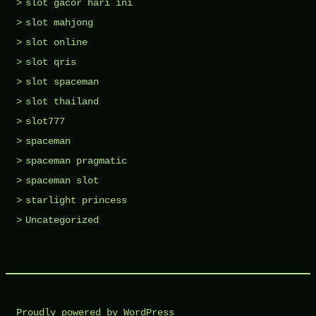
slot gacor hari ini
slot mahjong
slot online
slot qris
slot spaceman
slot thailand
slot777
spaceman
spaceman pragmatic
spaceman slot
starlight princess
Uncategorized
Proudly powered by WordPress