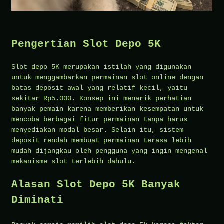
Pengertian Slot Depo 5K
Slot depo 5K merupakan istilah yang digunakan
untuk menggambarkan permainan slot online dengan
batas deposit awal yang relatif kecil, yaitu
sekitar Rp5.000. Konsep ini menarik perhatian
banyak pemain karena memberikan kesempatan untuk
mencoba berbagai fitur permainan tanpa harus
menyediakan modal besar. Selain itu, sistem
deposit rendah membuat permainan terasa lebih
mudah dijangkau oleh pengguna yang ingin mengenal
mekanisme slot terlebih dahulu.
Alasan Slot Depo 5K Banyak
Diminati