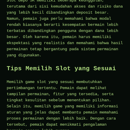
Slot depo 5K memiliki beberapa keunggulan,
terutama dari sisi kemudahan akses dan risiko dana
yang lebih kecil dibandingkan deposit besar.
Namun, pemain juga perlu memahami bahwa modal
rendah biasanya berarti kesempatan bermain lebih
terbatas dibandingkan pengguna dengan dana lebih
besar. Oleh karena itu, pemain harus memiliki
ekspektasi yang realistis dan memahami bahwa hasil
permainan tetap bergantung pada sistem permainan
yang digunakan.
Tips Memilih Slot yang Sesuai
Memilih game slot yang sesuai membutuhkan
pertimbangan tertentu. Pemain dapat melihat
tampilan permainan, fitur yang tersedia, serta
tingkat kesulitan sebelum menentukan pilihan.
Selain itu, memilih game yang memiliki informasi
aturan yang jelas dapat membantu pemain memahami
proses permainan dengan lebih baik. Dengan cara
tersebut, pemain dapat menikmati pengalaman