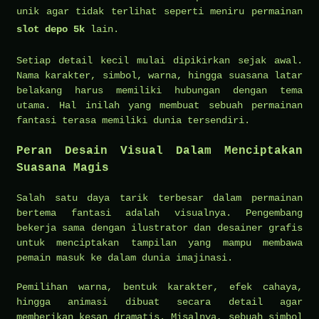
unik agar tidak terlihat seperti meniru permainan
slot depo 5k
lain.
Setiap detail kecil mulai dipikirkan sejak awal.
Nama karakter, simbol, warna, hingga suasana latar
belakang harus memiliki hubungan dengan tema
utama. Hal inilah yang membuat sebuah permainan
fantasi terasa memiliki dunia tersendiri.
Peran Desain Visual Dalam Menciptakan
Suasana Magis
Salah satu daya tarik terbesar dalam permainan
bertema fantasi adalah visualnya. Pengembang
bekerja sama dengan ilustrator dan desainer grafis
untuk menciptakan tampilan yang mampu membawa
pemain masuk ke dalam dunia imajinasi.
Pemilihan warna, bentuk karakter, efek cahaya,
hingga animasi dibuat secara detail agar
memberikan kesan dramatis. Misalnya, sebuah simbol