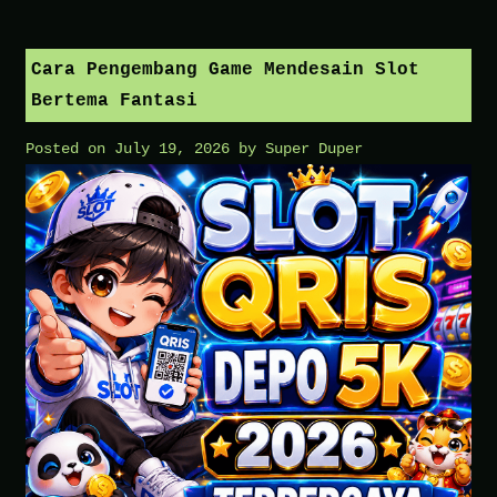
Slot
Depo
5K:
Cara Pengembang Game Mendesain Slot
Mengenal
Bertema Fantasi
Fitur
Posted on
July 19, 2026
by
Super Duper
dan
Pilihan
Game
Slot
yang
Cocok
untuk
Budget
Terbatas