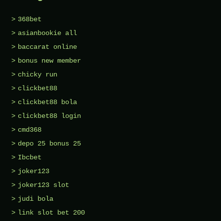
368bet
asianbookie all
baccarat online
bonus new member
chicky run
clickbet88
clickbet88 bola
clickbet88 login
cmd368
depo 25 bonus 25
Ibcbet
joker123
joker123 slot
judi bola
link slot bet 200