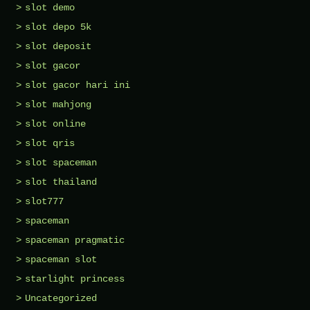
slot demo
slot depo 5k
slot deposit
slot gacor
slot gacor hari ini
slot mahjong
slot online
slot qris
slot spaceman
slot thailand
slot777
spaceman
spaceman pragmatic
spaceman slot
starlight princess
Uncategorized