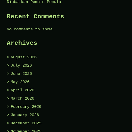
Diabaikan Pemain Pemula
Recent Comments
No comments to show.
Archives
August 2026
July 2026
June 2026
May 2026
April 2026
March 2026
February 2026
January 2026
December 2025
November 2025