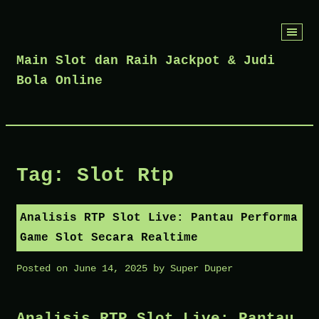
Skip
to
Main Slot dan Raih Jackpot & Judi
content
Bola Online
Tag:
Slot Rtp
Analisis RTP Slot Live: Pantau Performa
Game Slot Secara Realtime
Posted on
June 14, 2025
by
Super Duper
Analisis RTP Slot Live: Pantau