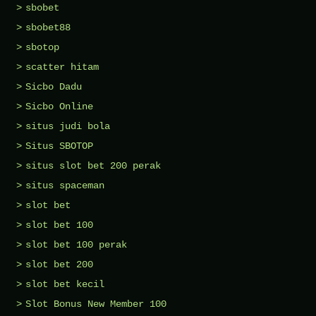
sbobet
sbobet88
sbotop
scatter hitam
Sicbo Dadu
Sicbo Online
situs judi bola
Situs SBOTOP
situs slot bet 200 perak
situs spaceman
slot bet
slot bet 100
slot bet 100 perak
slot bet 200
slot bet kecil
Slot Bonus New Member 100