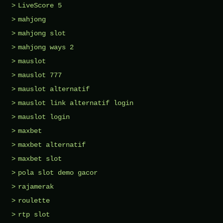
LiveScore 5
mahjong
mahjong slot
mahjong ways 2
mauslot
mauslot 777
mauslot alternatif
mauslot link alternatif login
mauslot login
maxbet
maxbet alternatif
maxbet slot
pola slot demo gacor
rajamerak
roulette
rtp slot