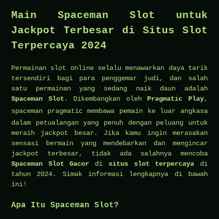
Main Spaceman Slot untuk
Jackpot Terbesar di Situs Slot
Terpercaya 2024
Permainan slot online selalu menawarkan daya tarik
tersendiri bagi para penggemar judi, dan salah
satu permainan yang sedang naik daun adalah
Spaceman Slot
. Dikembangkan oleh
Pragmatic Play
,
spaceman pragmatic
membawa pemain ke luar angkasa
dalam petualangan yang penuh dengan peluang untuk
meraih jackpot besar. Jika kamu ingin merasakan
sensasi bermain yang mendebarkan dan mengincar
jackpot terbesar, tidak ada salahnya mencoba
Spaceman Slot Gacor
di
situs slot terpercaya
di
tahun 2024. Simak informasi lengkapnya di bawah
ini!
Apa Itu Spaceman Slot?