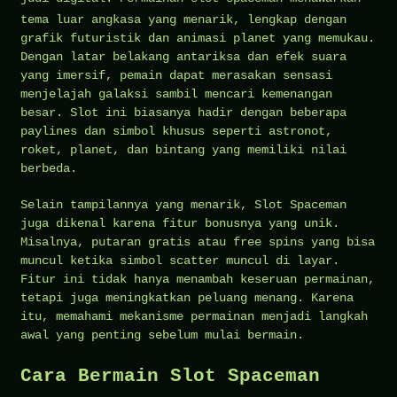
tema luar angkasa yang menarik, lengkap dengan
grafik futuristik dan animasi planet yang memukau.
Dengan latar belakang antariksa dan efek suara
yang imersif, pemain dapat merasakan sensasi
menjelajah galaksi sambil mencari kemenangan
besar. Slot ini biasanya hadir dengan beberapa
paylines dan simbol khusus seperti astronot,
roket, planet, dan bintang yang memiliki nilai
berbeda.
Selain tampilannya yang menarik, Slot Spaceman
juga dikenal karena fitur bonusnya yang unik.
Misalnya, putaran gratis atau free spins yang bisa
muncul ketika simbol scatter muncul di layar.
Fitur ini tidak hanya menambah keseruan permainan,
tetapi juga meningkatkan peluang menang. Karena
itu, memahami mekanisme permainan menjadi langkah
awal yang penting sebelum mulai bermain.
Cara Bermain Slot Spaceman