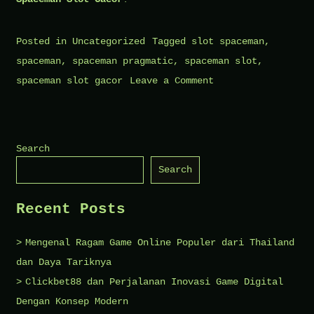
Posted in
Uncategorized
Tagged
slot spaceman
,
spaceman
,
spaceman pragmatic
,
spaceman slot
,
on
spaceman slot gacor
Leave a Comment
Main
Spaceman
Slot
Search
untuk
Search
Jackpot
Terbesar
Recent Posts
di
Situs
Mengenal Ragam Game Online Populer dari Thailand
Slot
dan Daya Tariknya
Terpercaya
Clickbet88 dan Perjalanan Inovasi Game Digital
2024
Dengan Konsep Modern