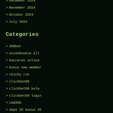
December 2024
November 2024
October 2024
July 2024
Categories
368bet
asianbookie all
baccarat online
bonus new member
chicky run
clickbet88
clickbet88 bola
clickbet88 login
cmd368
depo 25 bonus 25