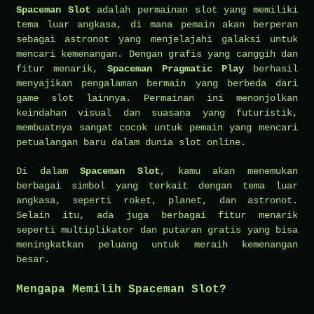
Spaceman Slot
adalah permainan slot yang memiliki
tema luar angkasa, di mana pemain akan berperan
sebagai astronot yang menjelajahi galaksi untuk
mencari kemenangan. Dengan grafis yang canggih dan
fitur menarik,
Spaceman Pragmatic Play
berhasil
menyajikan pengalaman bermain yang berbeda dari
game slot lainnya. Permainan ini menonjolkan
keindahan visual dan suasana yang futuristik,
membuatnya sangat cocok untuk pemain yang mencari
petualangan baru dalam dunia slot online.
Di dalam
Spaceman Slot
, kamu akan menemukan
berbagai simbol yang terkait dengan tema luar
angkasa, seperti roket, planet, dan astronot.
Selain itu, ada juga berbagai fitur menarik
seperti multiplikator dan putaran gratis yang bisa
meningkatkan peluang untuk meraih kemenangan
besar.
Mengapa Memilih Spaceman Slot?