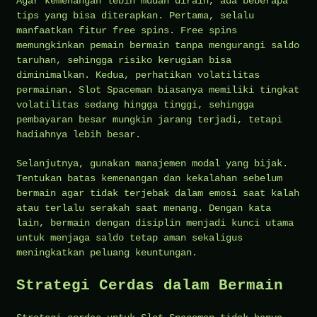
Agar kemenangan lebih mudah diraih, ada beberapa
tips yang bisa diterapkan. Pertama, selalu
manfaatkan fitur free spins. Free spins
memungkinkan pemain bermain tanpa mengurangi saldo
taruhan, sehingga risiko kerugian bisa
diminimalkan. Kedua, perhatikan volatilitas
permainan. Slot Spaceman biasanya memiliki tingkat
volatilitas sedang hingga tinggi, sehingga
pembayaran besar mungkin jarang terjadi, tetapi
hadiahnya lebih besar.
Selanjutnya, gunakan manajemen modal yang bijak.
Tentukan batas kemenangan dan kekalahan sebelum
bermain agar tidak terjebak dalam emosi saat kalah
atau terlalu serakah saat menang. Dengan kata
lain, bermain dengan disiplin menjadi kunci utama
untuk menjaga saldo tetap aman sekaligus
meningkatkan peluang keuntungan.
Strategi Cerdas dalam Bermain