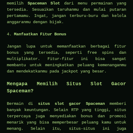
memilih
Spaceman Slot
dari menu permainan yang
tersedia. Sesuaikan taruhanmu dan mulai putaran
pertamamu. Ingat, jangan terburu-buru dan kelola
anggaranmu dengan bijak.
4.
Manfaatkan Fitur Bonus
Jangan lupa untuk memanfaatkan berbagai fitur
bonus yang tersedia, seperti free spins dan
multiplikator. Fitur-fitur ini bisa sangat
membantu untuk meningkatkan peluang kemenanganmu
dan mendekatkanmu pada jackpot yang besar.
Mengapa Memilih Situs Slot Gacor
Spaceman?
Bermain di
situs slot gacor Spaceman
memberi
banyak keuntungan. Selain RTP yang tinggi, situs
terpercaya juga menyediakan bonus dan promosi
menarik yang bisa memperbesar peluang kamu untuk
menang. Selain itu, situs-situs ini juga