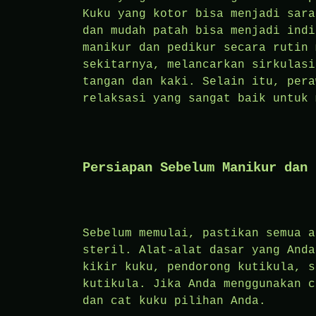
Kuku yang kotor bisa menjadi sara
dan mudah patah bisa menjadi indi
manikur dan pedikur secara rutin 
sekitarnya, melancarkan sirkulasi
tangan dan kaki. Selain itu, pera
relaksasi yang sangat baik untuk 
Persiapan Sebelum Manikur dan 
Sebelum memulai, pastikan semua a
steril. Alat-alat dasar yang Anda
kikir kuku, pendorong kutikula, s
kutikula. Jika Anda menggunakan c
dan cat kuku pilihan Anda.