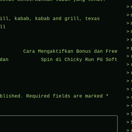
ill
,
kabab
,
kabab and grill
,
texas
ll
Cara Mengaktifkan Bonus dan Free
dan
Spin di Chicky Run PG Soft
blished.
Required fields are marked
*