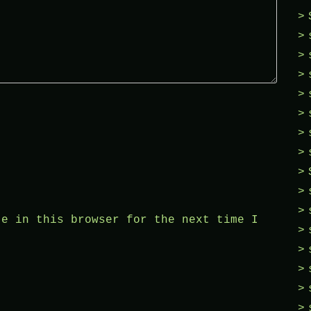
te in this browser for the next time I