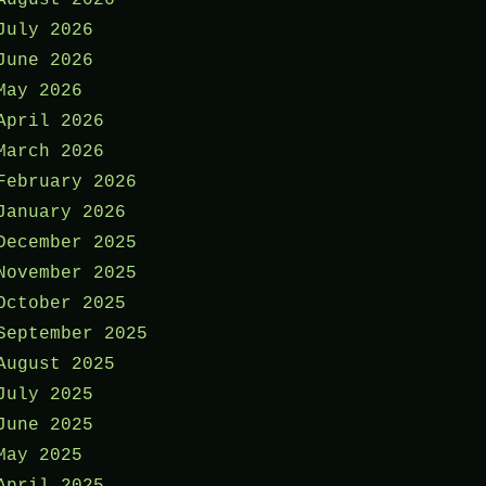
July 2026
June 2026
May 2026
April 2026
March 2026
February 2026
January 2026
December 2025
November 2025
October 2025
September 2025
August 2025
July 2025
June 2025
May 2025
April 2025