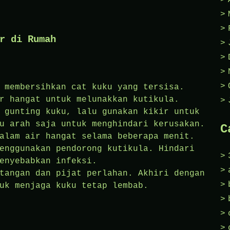
r di Rumah
 membersihkan cat kuku yang tersisa.
r hangat untuk melunakkan kutikula.
 gunting kuku, lalu gunakan kikir untuk
u arah saja untuk menghindari kerusakan.
C
alam air hangat selama beberapa menit.
enggunakan pendorong kutikula. Hindari
enyebabkan infeksi.
tangan dan pijat perlahan. Akhiri dengan
uk menjaga kuku tetap lembab.