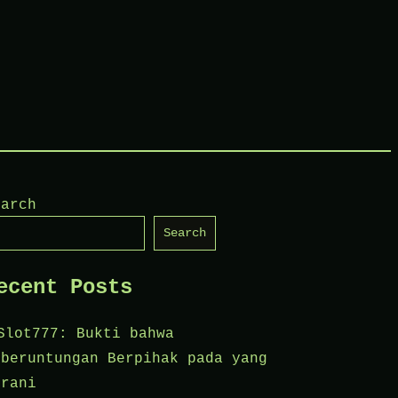
earch
Search
ecent Posts
Slot777: Bukti bahwa
eberuntungan Berpihak pada yang
erani