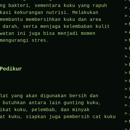
ng bakteri, sementara kuku yang rapuh
kasi kekurangan nutrisi. Melakukan
membantu membersihkan kuku dan area
 darah, serta menjaga kelembaban kulit
watan ini juga bisa menjadi momen
mengurangi stres.
Pedikur
lat yang akan digunakan bersih dan
 butuhkan antara lain gunting kuku,
ikat kuku, pelembab, dan minyak
at kuku, siapkan juga pembersih cat kuku