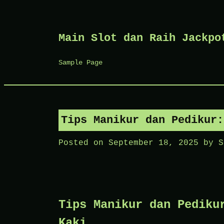
Skip
Main Slot dan Raih Jackpo
to
content
Sample Page
Tips Manikur dan Pedikur:
Posted on
September 18, 2025
by
S
Tips Manikur dan Pediku
Kaki