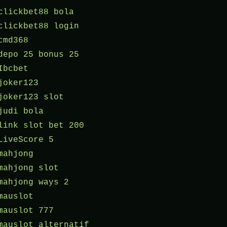
clickbet88 bola
clickbet88 login
cmd368
depo 25 bonus 25
Ibcbet
joker123
joker123 slot
judi bola
link slot bet 200
LiveScore 5
mahjong
mahjong slot
mahjong ways 2
mauslot
mauslot 777
mauslot alternatif