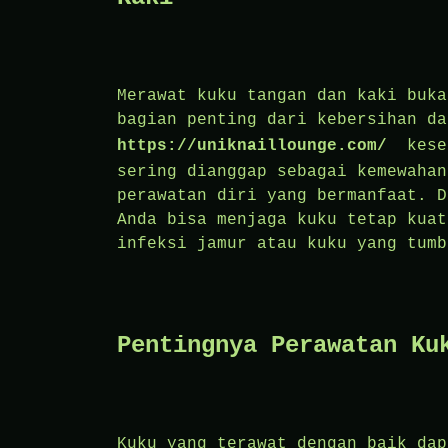
Merawat kuku tangan dan kaki buka
bagian penting dari kebersihan da
https://uniknaillounge.com/
kesel
sering dianggap sebagai kemewahan
perawatan diri yang bermanfaat. D
Anda bisa menjaga kuku tetap kuat
infeksi jamur atau kuku yang tumb
Pentingnya Perawatan Ku
Kuku yang terawat dengan baik dap