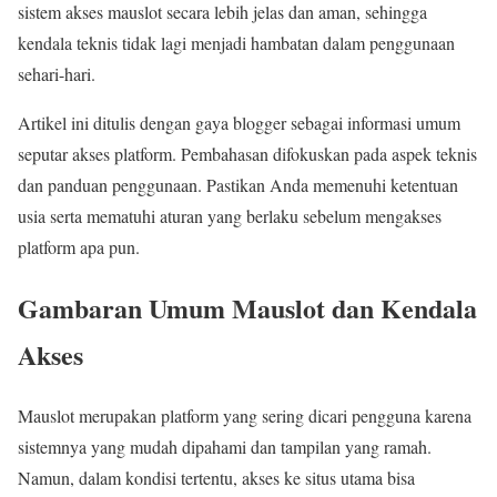
sistem akses mauslot secara lebih jelas dan aman, sehingga
kendala teknis tidak lagi menjadi hambatan dalam penggunaan
sehari-hari.
Artikel ini ditulis dengan gaya blogger sebagai informasi umum
seputar akses platform. Pembahasan difokuskan pada aspek teknis
dan panduan penggunaan. Pastikan Anda memenuhi ketentuan
usia serta mematuhi aturan yang berlaku sebelum mengakses
platform apa pun.
Gambaran Umum Mauslot dan Kendala
Akses
Mauslot merupakan platform yang sering dicari pengguna karena
sistemnya yang mudah dipahami dan tampilan yang ramah.
Namun, dalam kondisi tertentu, akses ke situs utama bisa