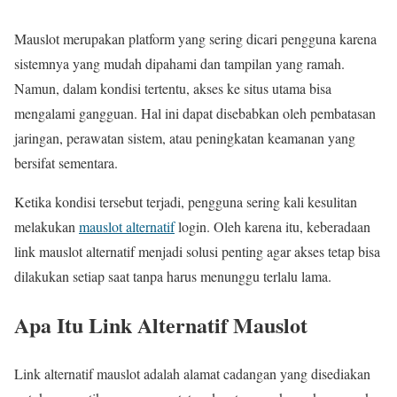
Mauslot merupakan platform yang sering dicari pengguna karena
sistemnya yang mudah dipahami dan tampilan yang ramah.
Namun, dalam kondisi tertentu, akses ke situs utama bisa
mengalami gangguan. Hal ini dapat disebabkan oleh pembatasan
jaringan, perawatan sistem, atau peningkatan keamanan yang
bersifat sementara.
Ketika kondisi tersebut terjadi, pengguna sering kali kesulitan
melakukan
mauslot alternatif
login. Oleh karena itu, keberadaan
link mauslot alternatif menjadi solusi penting agar akses tetap bisa
dilakukan setiap saat tanpa harus menunggu terlalu lama.
Apa Itu Link Alternatif Mauslot
Link alternatif mauslot adalah alamat cadangan yang disediakan