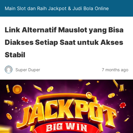
Main Slot dan Raih Jackpot & Judi Bola Online
Link Alternatif Mauslot yang Bisa
Diakses Setiap Saat untuk Akses
Stabil
Super Duper
7 months ago