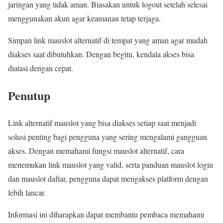
jaringan yang tidak aman. Biasakan untuk logout setelah selesai
menggunakan akun agar keamanan tetap terjaga.
Simpan link mauslot alternatif di tempat yang aman agar mudah
diakses saat dibutuhkan. Dengan begitu, kendala akses bisa
diatasi dengan cepat.
Penutup
Link alternatif mauslot yang bisa diakses setiap saat menjadi
solusi penting bagi pengguna yang sering mengalami gangguan
akses. Dengan memahami fungsi mauslot alternatif, cara
menemukan link mauslot yang valid, serta panduan mauslot login
dan mauslot daftar, pengguna dapat mengakses platform dengan
lebih lancar.
Informasi ini diharapkan dapat membantu pembaca memahami