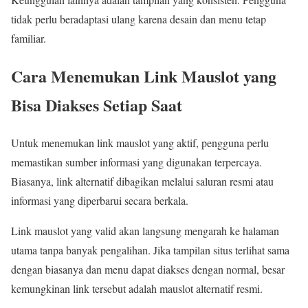
tidak perlu beradaptasi ulang karena desain dan menu tetap
familiar.
Cara Menemukan Link Mauslot yang
Bisa Diakses Setiap Saat
Untuk menemukan link mauslot yang aktif, pengguna perlu
memastikan sumber informasi yang digunakan terpercaya.
Biasanya, link alternatif dibagikan melalui saluran resmi atau
informasi yang diperbarui secara berkala.
Link mauslot yang valid akan langsung mengarah ke halaman
utama tanpa banyak pengalihan. Jika tampilan situs terlihat sama
dengan biasanya dan menu dapat diakses dengan normal, besar
kemungkinan link tersebut adalah mauslot alternatif resmi.