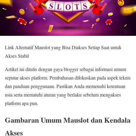
Link Alternatif Mauslot yang Bisa Diakses Setiap Saat untuk
Akses Stabil
Artikel ini ditulis dengan gaya blogger sebagai informasi umum
seputar akses platform. Pembahasan difokuskan pada aspek teknis
dan panduan penggunaan. Pastikan Anda memenuhi ketentuan
usia serta mematuhi aturan yang berlaku sebelum mengakses
platform apa pun.
Gambaran Umum Mauslot dan Kendala
Akses