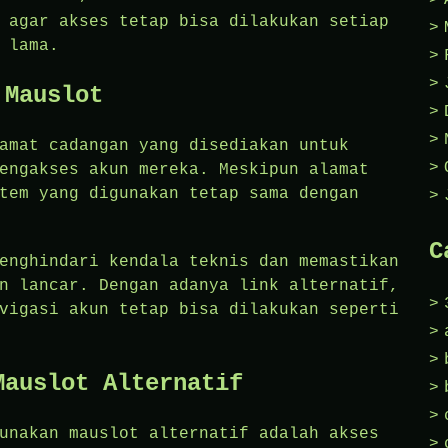
 agar akses tetap bisa dilakukan setiap
 lama.
 Mauslot
amat cadangan yang disediakan untuk
engakses akun mereka. Meskipun alamat
tem yang digunakan tetap sama dengan
C
enghindari kendala teknis dan memastikan
n lancar. Dengan adanya link alternatif,
vigasi akun tetap bisa dilakukan seperti
Mauslot Alternatif
unakan mauslot alternatif adalah akses