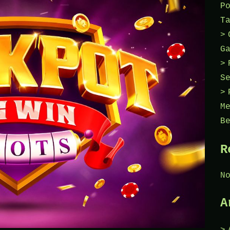
P
T
G
S
M
B
R
N
A