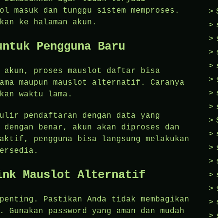
ol masuk dan tunggu sistem memproses.
kan ke halaman akun.
untuk Pengguna Baru
 akun, proses mauslot daftar bisa
ama maupun mauslot alternatif. Caranya
kan waktu lama.
ulir pendaftaran dengan data yang
 dengan benar, akun akan diproses dan
aktif, pengguna bisa langsung melakukan
ersedia.
ink Mauslot Alternatif
penting. Pastikan Anda tidak membagikan
. Gunakan password yang aman dan mudah