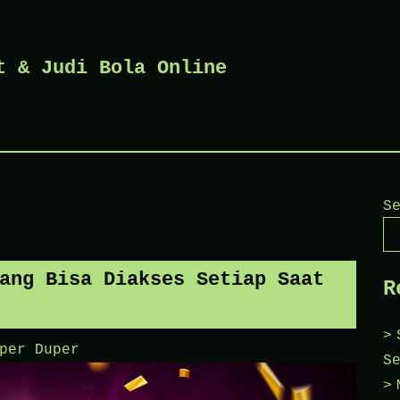
t & Judi Bola Online
S
ang Bisa Diakses Setiap Saat
R
per Duper
S