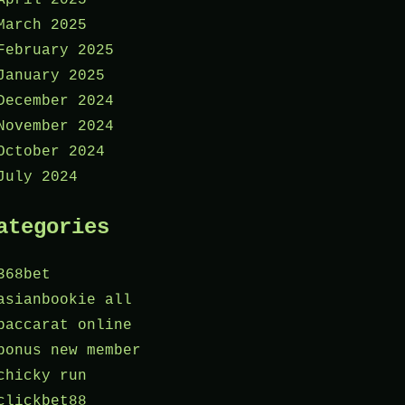
March 2025
February 2025
January 2025
December 2024
November 2024
October 2024
July 2024
ategories
368bet
asianbookie all
baccarat online
bonus new member
chicky run
clickbet88