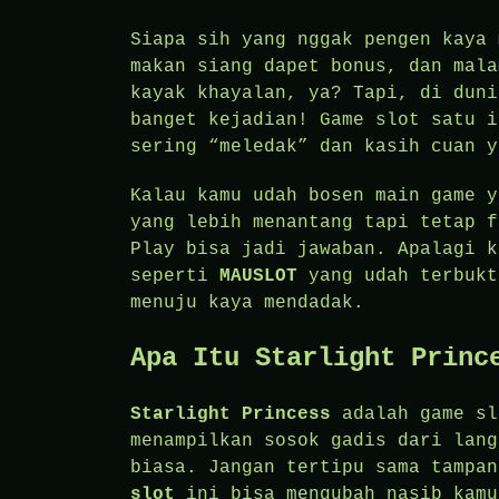
Siapa sih yang nggak pengen kaya 
makan siang dapet bonus, dan mala
kayak khayalan, ya? Tapi, di dun
banget kejadian! Game slot satu i
sering “meledak” dan kasih cuan y
Kalau kamu udah bosen main game y
yang lebih menantang tapi tetap 
Play bisa jadi jawaban. Apalagi k
seperti
MAUSLOT
yang udah terbukt
menuju kaya mendadak.
Apa Itu Starlight Princ
Starlight Princess
adalah game sl
menampilkan sosok gadis dari lang
biasa. Jangan tertipu sama tampa
slot
ini bisa mengubah nasib kamu