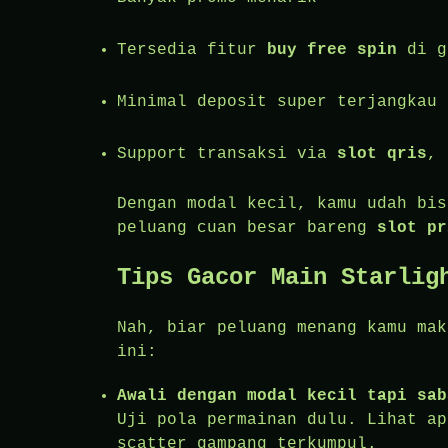
Tersedia fitur
buy free spin
di g
Minimal deposit super terjangkau
Support transaksi via
slot qris
,
Dengan modal kecil, kamu udah bis
peluang cuan besar bareng
slot pr
Tips Gacor Main Starlig
Nah, biar peluang menang kamu mak
ini:
Awali dengan modal kecil tapi sab
Uji pola permainan dulu. Lihat ap
scatter gampang terkumpul.