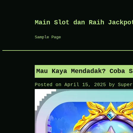
Skip
Main Slot dan Raih Jackpo
to
content
Sample Page
Mau Kaya Mendadak? Coba S
Posted on
April 15, 2025
by
Super