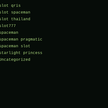
slot qris
slot spaceman
slot thailand
slot777
spaceman
spaceman pragmatic
spaceman slot
starlight princess
Uncategorized