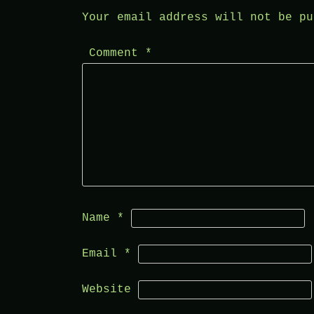
Your email address will not be pu
Comment
*
Name
*
Email
*
Website