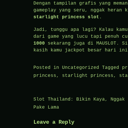
Dengan tampilan grafis yang meman
gameplay yang seru, nggak heran k
starlight princess slot
.
Jadi, tunggu apa lagi? Kalau kamu
dari game yang lucu tapi penuh c
1000
sekarang juga di MAUSLOT. Si
kasih kamu jackpot besar hari ini
Posted in
Uncategorized
Tagged
pr
princess
,
starlight princess
,
sta
Post
Slot Thailand: Bikin Kaya, Nggak
Pake Lama
navigation
Leave a Reply