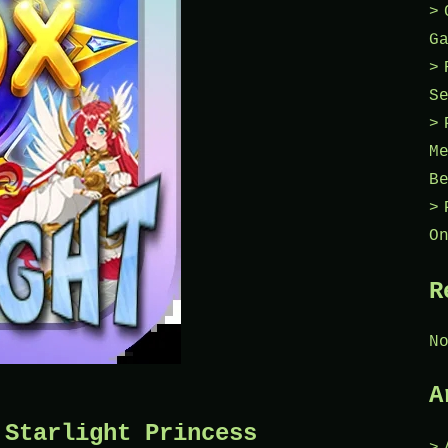
G
S
M
B
O
R
N
A
 Starlight Princess