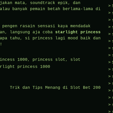
jakan mata, soundtrack epik, dan
alau banyak pemain betah berlama-lama di
 pengen rasain sensasi kaya mendadak
uan, langsung aja coba
starlight princess
apa tahu, si princess lagi mood baik dan
!
incess 1000
,
princess slot
,
slot
rlight princess 1000
Trik dan Tips Menang di Slot Bet 200