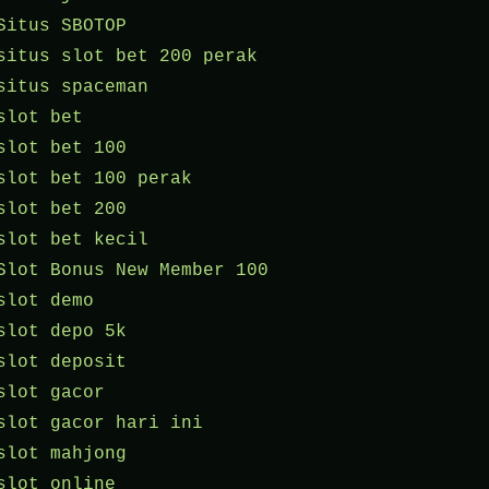
Situs SBOTOP
situs slot bet 200 perak
situs spaceman
slot bet
slot bet 100
slot bet 100 perak
slot bet 200
slot bet kecil
Slot Bonus New Member 100
slot demo
slot depo 5k
slot deposit
slot gacor
slot gacor hari ini
slot mahjong
slot online