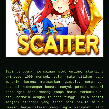
Bagi penggemar permainan slot online, starlight
princess 1000 menjadi salah satu pilihan yang
menarik karena menawarkan gameplay seru dan
potensi kemenangan besar. Banyak pemain mencari
cara agar bisa menang tanpa harus terburu-buru
atau bermain dengan tekanan tinggi. Pola santai
menjadi strategi yang tepat bagi pemula maupun
pemain berpengalaman yang ingin menikmati slot