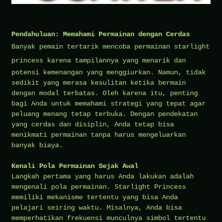
Pendahuluan: Memahami Permainan dengan Cerdas
Banyak pemain tertarik mencoba permainan
starlight
princess
karena tampilannya yang menarik dan
potensi kemenangan yang menggiurkan. Namun, tidak
sedikit yang merasa kesulitan ketika bermain
dengan modal terbatas. Oleh karena itu, penting
bagi Anda untuk memahami strategi yang tepat agar
peluang menang tetap terbuka. Dengan pendekatan
yang cerdas dan disiplin, Anda tetap bisa
menikmati permainan tanpa harus mengeluarkan
banyak biaya.
Kenali Pola Permainan Sejak Awal
Langkah pertama yang harus Anda lakukan adalah
mengenali pola permainan. Starlight Princess
memiliki mekanisme tertentu yang bisa Anda
pelajari seiring waktu. Misalnya, Anda bisa
memperhatikan frekuensi munculnya simbol tertentu