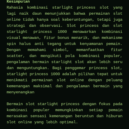
Kesimpulan
Rahasia kombinasi starlight princess slot yang
lagi naik daun menunjukkan bahwa permainan slot
online tidak hanya soal keberuntungan, tetapi juga
strategi dan observasi. Slot princess dan slot
starlight princess 1000 menawarkan kombinasi
visual menawan, fitur bonus menarik, dan mekanisme
spin halus anti tegang untuk kenyamanan pemain.
Dengan memahami simbol, memanfaatkan fitur
scatter, dan mengikuti pola kombinasi populer,
pengalaman bermain starlight slot akan lebih seru
dan menguntungkan. Bagi penggemar princess slot,
starlight princess 1000 adalah pilihan tepat untuk
menikmati permainan slot online dengan peluang
kemenangan maksimal dan pengalaman bermain yang
menyenangkan
Bermain slot starlight princess dengan fokus pada
kombinasi populer memungkinkan setiap pemain
merasakan sensasi kemenangan beruntun dan hiburan
slot online yang lebih optimal.