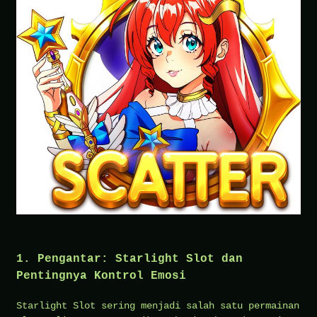
1. Pengantar: Starlight Slot dan
Pentingnya Kontrol Emosi
Starlight Slot sering menjadi salah satu permainan