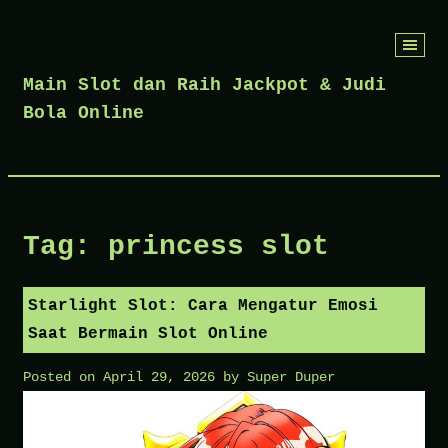
Skip
to
Main Slot dan Raih Jackpot & Judi
content
Bola Online
Tag:
princess slot
Starlight Slot: Cara Mengatur Emosi
Saat Bermain Slot Online
Posted on
April 29, 2026
by
Super Duper