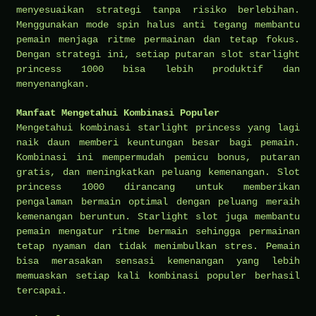
menyesuaikan strategi tanpa risiko berlebihan.
Menggunakan mode spin halus anti tegang membantu
pemain menjaga ritme permainan dan tetap fokus.
Dengan strategi ini, setiap putaran slot starlight
princess 1000 bisa lebih produktif dan
menyenangkan.
Manfaat Mengetahui Kombinasi Populer
Mengetahui kombinasi starlight princess yang lagi
naik daun memberi keuntungan besar bagi pemain.
Kombinasi ini mempermudah pemicu bonus, putaran
gratis, dan meningkatkan peluang kemenangan. Slot
princess 1000 dirancang untuk memberikan
pengalaman bermain optimal dengan peluang meraih
kemenangan beruntun. Starlight slot juga membantu
pemain mengatur ritme bermain sehingga permainan
tetap nyaman dan tidak menimbulkan stres. Pemain
bisa merasakan sensasi kemenangan yang lebih
memuaskan setiap kali kombinasi populer berhasil
tercapai.