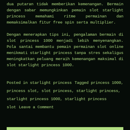
dua putaran tidak memberikan kemenangan. Bermain
dengan sabar memungkinkan pemain slot starlight
princess memahami ritme permainan dan
memaksimalkan fitur free spin serta multiplier.
Dengan menerapkan tips ini, pengalaman bermain di
slot princess 1000 menjadi lebih menyenangkan.
Pola santai membantu pemain permainan slot online
menikmati starlight princess tanpa stres sekaligus
meningkatkan peluang meraih kemenangan maksimal di
slot starlight princess 1000.
Posted in
starlight princess
Tagged
princess 1000
,
princess slot
,
slot princess
,
starlight princess
,
starlight princess 1000
,
starlight princess
on
slot
Leave a Comment
Tips
Menang