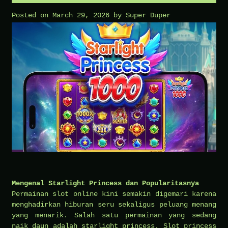
Princess
Posted on
March 29, 2026
by
Super Duper
dengan
Modal
Kecil
Mengenal Starlight Princess dan Popularitasnya
Permainan slot online kini semakin digemari karena
menghadirkan hiburan seru sekaligus peluang menang
yang menarik. Salah satu permainan yang sedang
naik daun adalah starlight princess. Slot princess