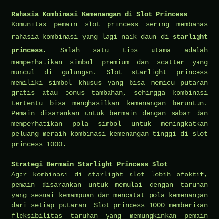
Rahasia Kombinasi Kemenangan di Slot Princess
Komunitas pemain slot princess sering membahas
rahasia kombinasi yang lagi naik daun di
starlight
princess
. Salah satu tips utama adalah
memperhatikan simbol premium dan scatter yang
muncul di gulungan. Slot starlight princess
memiliki simbol khusus yang bisa memicu putaran
gratis atau bonus tambahan, sehingga kombinasi
tertentu bisa menghasilkan kemenangan beruntun.
Pemain disarankan untuk bermain dengan sabar dan
memperhatikan pola simbol untuk meningkatkan
peluang meraih kombinasi kemenangan tinggi di slot
princess 1000.
Strategi Bermain Starlight Princess Slot
Agar kombinasi di starlight slot lebih efektif,
pemain disarankan untuk memulai dengan taruhan
yang sesuai kemampuan dan mencatat pola kemenangan
dari setiap putaran. Slot princess 1000 memberikan
fleksibilitas taruhan yang memungkinkan pemain