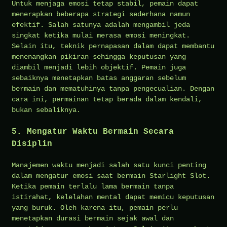
Untuk menjaga emosi tetap stabil, pemain dapat
menerapkan beberapa strategi sederhana namun
efektif. Salah satunya adalah mengambil jeda
singkat ketika mulai merasa emosi meningkat.
Selain itu, teknik pernapasan dalam dapat membantu
menenangkan pikiran sehingga keputusan yang
diambil menjadi lebih objektif. Pemain juga
sebaiknya menetapkan batas anggaran sebelum
bermain dan mematuhinya tanpa pengecualian. Dengan
cara ini, permainan tetap berada dalam kendali,
bukan sebaliknya.
5. Mengatur Waktu Bermain Secara
Disiplin
Manajemen waktu menjadi salah satu kunci penting
dalam mengatur emosi saat bermain Starlight Slot.
Ketika pemain terlalu lama bermain tanpa
istirahat, kelelahan mental dapat memicu keputusan
yang buruk. Oleh karena itu, pemain perlu
menetapkan durasi bermain sejak awal dan