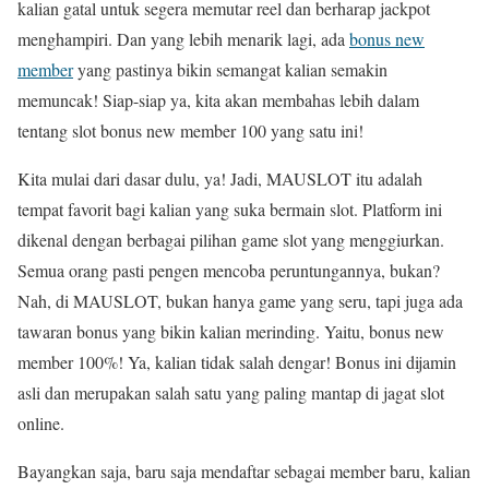
kalian gatal untuk segera memutar reel dan berharap jackpot
menghampiri. Dan yang lebih menarik lagi, ada
bonus new
member
yang pastinya bikin semangat kalian semakin
memuncak! Siap-siap ya, kita akan membahas lebih dalam
tentang slot bonus new member 100 yang satu ini!
Kita mulai dari dasar dulu, ya! Jadi, MAUSLOT itu adalah
tempat favorit bagi kalian yang suka bermain slot. Platform ini
dikenal dengan berbagai pilihan game slot yang menggiurkan.
Semua orang pasti pengen mencoba peruntungannya, bukan?
Nah, di MAUSLOT, bukan hanya game yang seru, tapi juga ada
tawaran bonus yang bikin kalian merinding. Yaitu, bonus new
member 100%! Ya, kalian tidak salah dengar! Bonus ini dijamin
asli dan merupakan salah satu yang paling mantap di jagat slot
online.
Bayangkan saja, baru saja mendaftar sebagai member baru, kalian