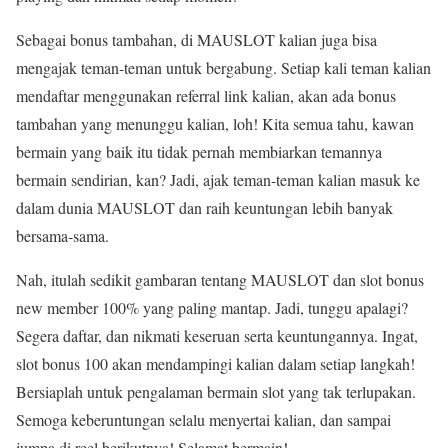
Sebagai bonus tambahan, di MAUSLOT kalian juga bisa
mengajak teman-teman untuk bergabung. Setiap kali teman kalian
mendaftar menggunakan referral link kalian, akan ada bonus
tambahan yang menunggu kalian, loh! Kita semua tahu, kawan
bermain yang baik itu tidak pernah membiarkan temannya
bermain sendirian, kan? Jadi, ajak teman-teman kalian masuk ke
dalam dunia MAUSLOT dan raih keuntungan lebih banyak
bersama-sama.
Nah, itulah sedikit gambaran tentang MAUSLOT dan slot bonus
new member 100% yang paling mantap. Jadi, tunggu apalagi?
Segera daftar, dan nikmati keseruan serta keuntungannya. Ingat,
slot bonus 100 akan mendampingi kalian dalam setiap langkah!
Bersiaplah untuk pengalaman bermain slot yang tak terlupakan.
Semoga keberuntungan selalu menyertai kalian, dan sampai
jumpa di reel berikutnya! Selamat bermain!