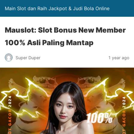
Main Slot dan Raih Jackpot & Judi Bola Online
Mauslot: Slot Bonus New Member
100% Asli Paling Mantap
Super Duper
1 year ago