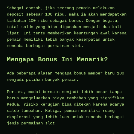
Sebagai contoh, jika seorang pemain melakukan
deposit sebesar 100 ribu, maka ia akan mendapatkan
tambahan 100 ribu sebagai bonus. Dengan begitu,
total saldo yang bisa digunakan menjadi dua kali
lipat. Ini tentu memberikan keuntungan awal karena
pemain memiliki lebih banyak kesempatan untuk
mencoba berbagai permainan slot.
Mengapa Bonus Ini Menarik?
Ada beberapa alasan mengapa bonus member baru 100
menjadi pilihan banyak pemain:
Pertama, modal bermain menjadi lebih besar tanpa
harus mengeluarkan biaya tambahan yang signifikan.
Kedua, risiko kerugian bisa ditekan karena adanya
saldo tambahan. Ketiga, pemain memiliki ruang
eksplorasi yang lebih luas untuk mencoba berbagai
jenis permainan slot.