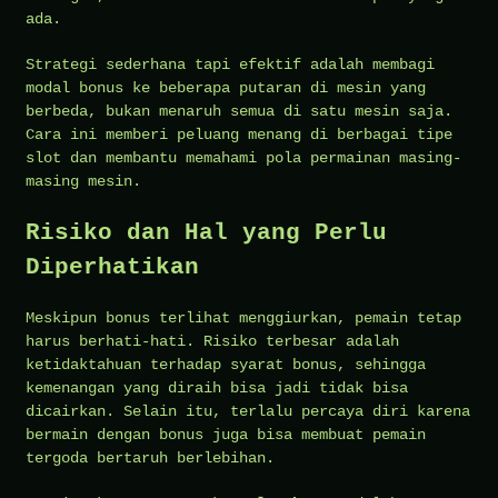
ada.
Strategi sederhana tapi efektif adalah membagi
modal bonus ke beberapa putaran di mesin yang
berbeda, bukan menaruh semua di satu mesin saja.
Cara ini memberi peluang menang di berbagai tipe
slot dan membantu memahami pola permainan masing-
masing mesin.
Risiko dan Hal yang Perlu
Diperhatikan
Meskipun bonus terlihat menggiurkan, pemain tetap
harus berhati-hati. Risiko terbesar adalah
ketidaktahuan terhadap syarat bonus, sehingga
kemenangan yang diraih bisa jadi tidak bisa
dicairkan. Selain itu, terlalu percaya diri karena
bermain dengan bonus juga bisa membuat pemain
tergoda bertaruh berlebihan.