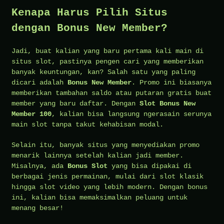
Kenapa Harus Pilih Situs
dengan
Bonus New Member
?
Jadi, buat kalian yang baru pertama kali main di
situs slot, pastinya pengen cari yang memberikan
banyak keuntungan, kan? Salah satu yang paling
dicari adalah
Bonus New Member
. Promo ini biasanya
memberikan tambahan saldo atau putaran gratis buat
member yang baru daftar. Dengan
Slot Bonus New
Member 100
, kalian bisa langsung ngerasain serunya
main slot tanpa takut kehabisan modal.
Selain itu, banyak situs yang menyediakan promo
menarik lainnya setelah kalian jadi member.
Misalnya, ada
Bonus Slot
yang bisa dipakai di
berbagai jenis permainan, mulai dari slot klasik
hingga slot video yang lebih modern. Dengan bonus
ini, kalian bisa memaksimalkan peluang untuk
menang besar!