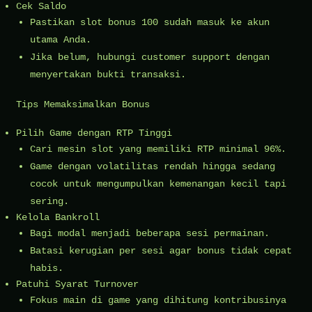
Cek Saldo
Pastikan slot bonus 100 sudah masuk ke akun
utama Anda.
Jika belum, hubungi customer support dengan
menyertakan bukti transaksi.
Tips Memaksimalkan Bonus
Pilih Game dengan RTP Tinggi
Cari mesin slot yang memiliki RTP minimal 96%.
Game dengan volatilitas rendah hingga sedang
cocok untuk mengumpulkan kemenangan kecil tapi
sering.
Kelola Bankroll
Bagi modal menjadi beberapa sesi permainan.
Batasi kerugian per sesi agar bonus tidak cepat
habis.
Patuhi Syarat Turnover
Fokus main di game yang dihitung kontribusinya