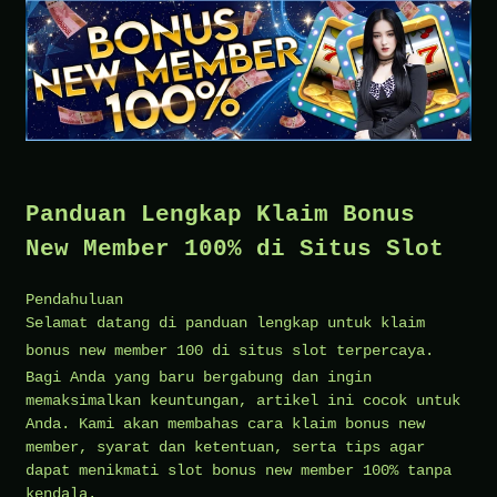
Tanpa
Modal
Besar
Panduan Lengkap Klaim Bonus
New Member 100% di Situs Slot
Pendahuluan
Selamat datang di panduan lengkap untuk klaim
bonus new member 100
di situs slot terpercaya.
Bagi Anda yang baru bergabung dan ingin
memaksimalkan keuntungan, artikel ini cocok untuk
Anda. Kami akan membahas cara klaim bonus new
member, syarat dan ketentuan, serta tips agar
dapat menikmati slot bonus new member 100% tanpa
kendala.