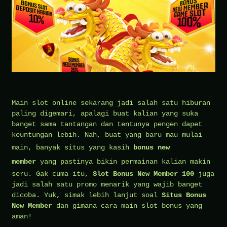
Main slot online sekarang jadi salah satu hiburan
paling digemari, apalagi buat kalian yang suka
banget sama tantangan dan tentunya pengen dapet
keuntungan lebih. Nah, buat yang baru mau mulai
main, banyak situs yang kasih
bonus new
member
yang pastinya bikin permainan kalian makin
seru. Gak cuma itu,
Slot Bonus New Member 100
juga
jadi salah satu promo menarik yang wajib banget
dicoba. Yuk, simak lebih lanjut soal
Situs Bonus
New Member
dan gimana cara main slot bonus yang
aman!