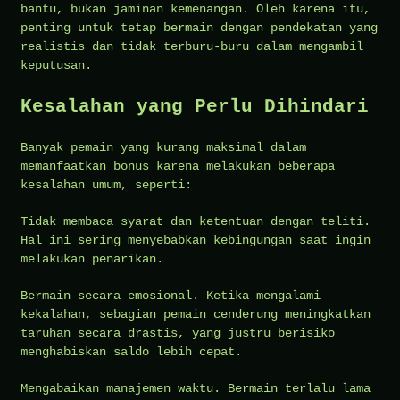
bantu, bukan jaminan kemenangan. Oleh karena itu,
penting untuk tetap bermain dengan pendekatan yang
realistis dan tidak terburu-buru dalam mengambil
keputusan.
Kesalahan yang Perlu Dihindari
Banyak pemain yang kurang maksimal dalam
memanfaatkan bonus karena melakukan beberapa
kesalahan umum, seperti:
Tidak membaca syarat dan ketentuan dengan teliti.
Hal ini sering menyebabkan kebingungan saat ingin
melakukan penarikan.
Bermain secara emosional. Ketika mengalami
kekalahan, sebagian pemain cenderung meningkatkan
taruhan secara drastis, yang justru berisiko
menghabiskan saldo lebih cepat.
Mengabaikan manajemen waktu. Bermain terlalu lama