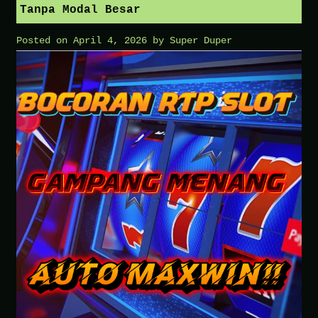
100:
Tanpa Modal Besar
Cara
Posted on
April 4, 2026
by
Super Duper
Cerdas
Membuka
Peluang
Jackpot
Slot