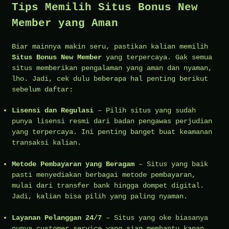
Tips Memilih
Situs Bonus New
Member
yang Aman
Biar mainnya makin seru, pastikan kalian memilih
Situs Bonus New Member
yang terpercaya. Gak semua
situs memberikan pengalaman yang aman dan nyaman,
lho. Jadi, cek dulu beberapa hal penting berikut
sebelum daftar:
Lisensi dan Regulasi
– Pilih situs yang sudah
punya lisensi resmi dari badan pengawas perjudian
yang terpercaya. Ini penting banget buat keamanan
transaksi kalian.
Metode Pembayaran yang Beragam
– Situs yang baik
pasti menyediakan berbagai metode pembayaran,
mulai dari transfer bank hingga dompet digital.
Jadi, kalian bisa pilih yang paling nyaman.
Layanan Pelanggan 24/7
– Situs yang oke biasanya
punya customer service yang siap membantu kapan