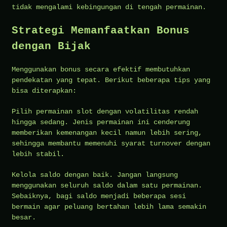
tidak mengalami kebingungan di tengah permainan.
Strategi Memanfaatkan Bonus
dengan Bijak
Menggunakan bonus secara efektif membutuhkan
pendekatan yang tepat. Berikut beberapa tips yang
bisa diterapkan:
Pilih permainan slot dengan volatilitas rendah
hingga sedang. Jenis permainan ini cenderung
memberikan kemenangan kecil namun lebih sering,
sehingga membantu memenuhi syarat turnover dengan
lebih stabil.
Kelola saldo dengan baik. Jangan langsung
menggunakan seluruh saldo dalam satu permainan.
Sebaiknya, bagi saldo menjadi beberapa sesi
bermain agar peluang bertahan lebih lama semakin
besar.