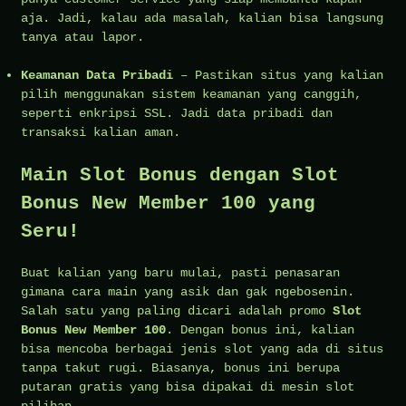
aja. Jadi, kalau ada masalah, kalian bisa langsung
tanya atau lapor.
Keamanan Data Pribadi
– Pastikan situs yang kalian
pilih menggunakan sistem keamanan yang canggih,
seperti enkripsi SSL. Jadi data pribadi dan
transaksi kalian aman.
Main Slot Bonus dengan
Slot
Bonus New Member 100
yang
Seru!
Buat kalian yang baru mulai, pasti penasaran
gimana cara main yang asik dan gak ngebosenin.
Salah satu yang paling dicari adalah promo
Slot
Bonus New Member 100
. Dengan bonus ini, kalian
bisa mencoba berbagai jenis slot yang ada di situs
tanpa takut rugi. Biasanya, bonus ini berupa
putaran gratis yang bisa dipakai di mesin slot