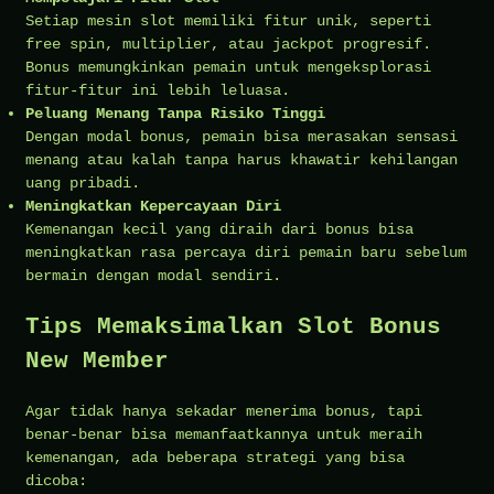
Setiap mesin slot memiliki fitur unik, seperti
free spin, multiplier, atau jackpot progresif.
Bonus memungkinkan pemain untuk mengeksplorasi
fitur-fitur ini lebih leluasa.
Peluang Menang Tanpa Risiko Tinggi
Dengan modal bonus, pemain bisa merasakan sensasi
menang atau kalah tanpa harus khawatir kehilangan
uang pribadi.
Meningkatkan Kepercayaan Diri
Kemenangan kecil yang diraih dari bonus bisa
meningkatkan rasa percaya diri pemain baru sebelum
bermain dengan modal sendiri.
Tips Memaksimalkan Slot Bonus
New Member
Agar tidak hanya sekadar menerima bonus, tapi
benar-benar bisa memanfaatkannya untuk meraih
kemenangan, ada beberapa strategi yang bisa
dicoba: