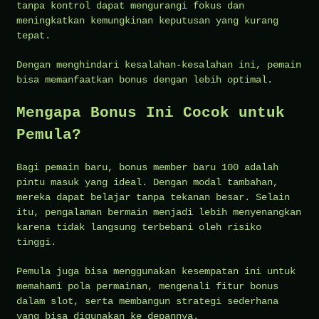
tanpa kontrol dapat mengurangi fokus dan
meningkatkan kemungkinan keputusan yang kurang
tepat.
Dengan menghindari kesalahan-kesalahan ini, pemain
bisa memanfaatkan bonus dengan lebih optimal.
Mengapa Bonus Ini Cocok untuk
Pemula?
Bagi pemain baru, bonus member baru 100 adalah
pintu masuk yang ideal. Dengan modal tambahan,
mereka dapat belajar tanpa tekanan besar. Selain
itu, pengalaman bermain menjadi lebih menyenangkan
karena tidak langsung terbebani oleh risiko
tinggi.
Pemula juga bisa menggunakan kesempatan ini untuk
memahami pola permainan, mengenali fitur bonus
dalam slot, serta membangun strategi sederhana
yang bisa digunakan ke depannya.