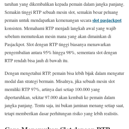
taruhan yang dikembalikan kepada pemain dalam jangka panjang.
Semakin tinggi RTP sebuah mesin slot, semakin besar peluang
slot pasjackpot
pemain untuk mendapatkan kemenangan secara
konsisten. Memahami RTP menjadi langkah awal yang wajib
sebelum memutuskan mesin mana yang akan dimainkan di
Pasjackpot. Slot dengan RTP tinggi biasanya menawarkan
pengembalian antara 95% hingga 98%, sementara slot dengan
RTP rendah bisa jauh di bawah itu.
Dengan mengetahui RTP, pemain bisa lebih bijak dalam mengatur
modal dan strategi bermain. Misalnya, jika sebuah mesin slot
memiliki RTP 97%, artinya dari setiap 100.000 yang
dipertaruhkan, sekitar 97.000 akan kembali ke pemain dalam
jangka panjang. Tentu saja, ini bukan jaminan menang setiap saat,
tetapi memberikan dasar perhitungan risiko yang lebih realistis.