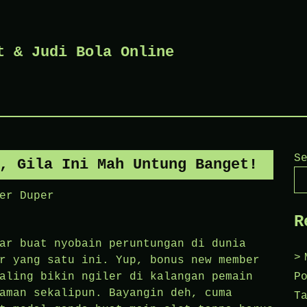
t & Judi Bola Online
S
, Gila Ini Mah Untung Banget!
er Duper
R
ar buat nyobain peruntungan di dunia
r yang satu ini. Yup, bonus new member
P
aling bikin ngiler di kalangan pemain
aman sekalipun. Bayangin deh, cuma
T