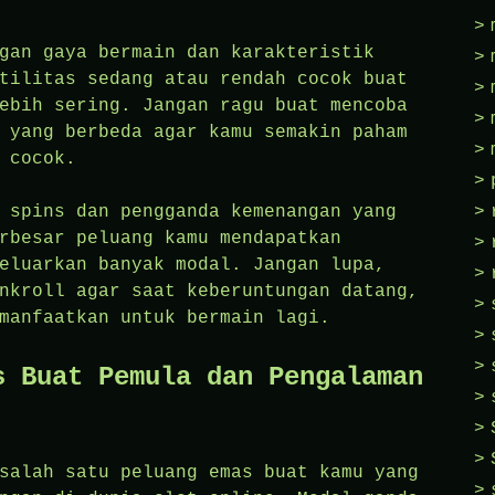
gan gaya bermain dan karakteristik
tilitas sedang atau rendah cocok buat
ebih sering. Jangan ragu buat mencoba
 yang berbeda agar kamu semakin paham
 cocok.
 spins dan pengganda kemenangan yang
rbesar peluang kamu mendapatkan
eluarkan banyak modal. Jangan lupa,
nkroll agar saat keberuntungan datang,
manfaatkan untuk bermain lagi.
s Buat Pemula dan Pengalaman
salah satu peluang emas buat kamu yang