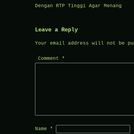
Dengan RTP Tinggi Agar Menang
navigation
Leave a Reply
Your email address will not be pu
Comment
*
Name
*