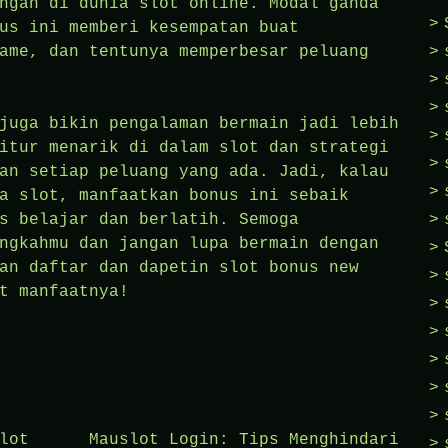
ngan di dunia slot online. Modal ganda
us ini memberi kesempatan buat
ame, dan tentunya memperbesar peluang
juga bikin pengalaman bermain jadi lebih
itur menarik di dalam slot dan strategi
an setiap peluang yang ada. Jadi, kalau
a slot, manfaatkan bonus ini sebaik
s belajar dan berlatih. Semoga
ngkahmu dan jangan lupa bermain dengan
an daftar dan dapetin slot bonus new
t manfaatnya!
lot
Mauslot Login: Tips Menghindari