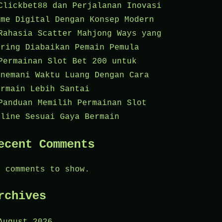
Clickbet88 dan Perjalanan Inovasi
ame Digital Dengan Konsep Modern
Rahasia Scatter Mahjong Ways yang
ering Diabaikan Pemain Pemula
Permainan Slot Bet 200 untuk
enemani Waktu Luang Dengan Cara
ermain Lebih Santai
Panduan Memilih Permainan Slot
nline Sesuai Gaya Bermain
ecent Comments
o comments to show.
rchives
August 2026