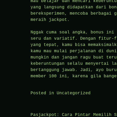
mau belajar dan mencari keberuntu
yang langsung didapatkan dari bon
bereksperimen, mencoba berbagai g
meraih jackpot.
Nggak cuma soal angka, bonus ini 
seru dan variatif. Dengan fitur-f
yang tepat, kamu bisa memaksimalk
kamu mau mulai perjalanan di duni
mungkin dan jangan ragu buat teru
keberuntungan selalu menyertai la
bertanggung jawab. Jadi, ayo buru
member 100 ini, karena gila bange
Posted in
Uncategorized
Post
Pasjackpot: Cara Pintar Memilih S