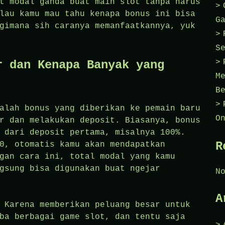
t modal ganda buat main slot tanpa harus
lau kamu mau tahu kenapa bonus ini bisa
G
gimana sih caranya memanfaatkannya, yuk
S
r dan Kenapa Banyak yang
M
B
alah bonus yang diberikan ke pemain baru
O
r dan melakukan deposit. Biasanya, bonus
 dari deposit pertama, misalnya 100%.
R
0, otomatis kamu akan mendapatkan
gan cara ini, total modal yang kamu
gsung bisa digunakan buat ngejar
N
A
 Karena memberikan peluang besar untuk
ba berbagai game slot, dan tentu saja