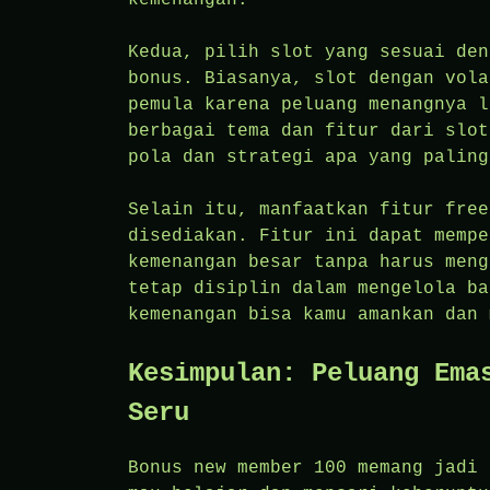
Kedua, pilih slot yang sesuai den
bonus. Biasanya, slot dengan vola
pemula karena peluang menangnya l
berbagai tema dan fitur dari slot
pola dan strategi apa yang paling
Selain itu, manfaatkan fitur free
disediakan. Fitur ini dapat mempe
kemenangan besar tanpa harus meng
tetap disiplin dalam mengelola ba
kemenangan bisa kamu amankan dan 
Kesimpulan: Peluang Ema
Seru
Bonus new member 100 memang jadi 