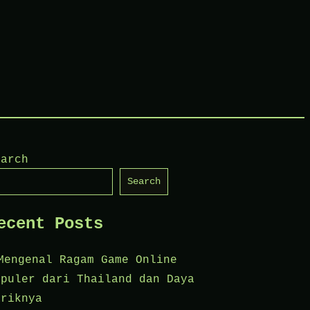
earch
Search
ecent Posts
Mengenal Ragam Game Online
opuler dari Thailand dan Daya
ariknya