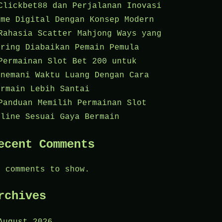
Clickbet88 dan Perjalanan Inovasi
ame Digital Dengan Konsep Modern
Rahasia Scatter Mahjong Ways yang
ering Diabaikan Pemain Pemula
Permainan Slot Bet 200 untuk
enemani Waktu Luang Dengan Cara
ermain Lebih Santai
Panduan Memilih Permainan Slot
nline Sesuai Gaya Bermain
ecent Comments
o comments to show.
rchives
August 2026