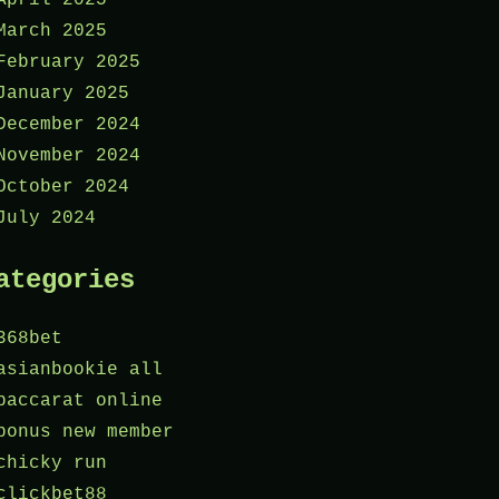
March 2025
February 2025
January 2025
December 2024
November 2024
October 2024
July 2024
ategories
368bet
asianbookie all
baccarat online
bonus new member
chicky run
clickbet88