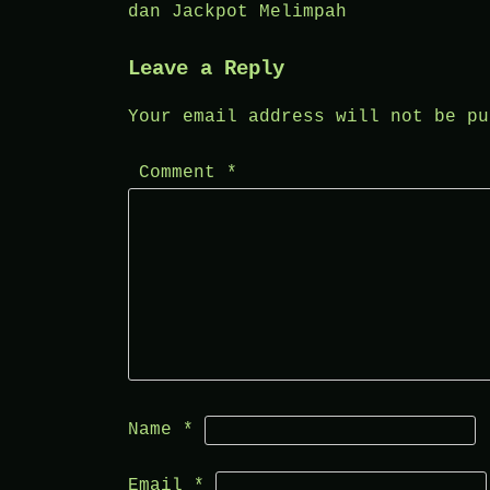
dan Jackpot Melimpah
navigation
Leave a Reply
Your email address will not be pu
Comment
*
Name
*
Email
*