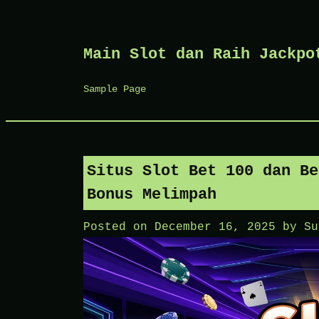
Skip
Main Slot dan Raih Jackpo
to
content
Sample Page
Situs Slot Bet 100 dan Be
Bonus Melimpah
Posted on
December 16, 2025
by
Su