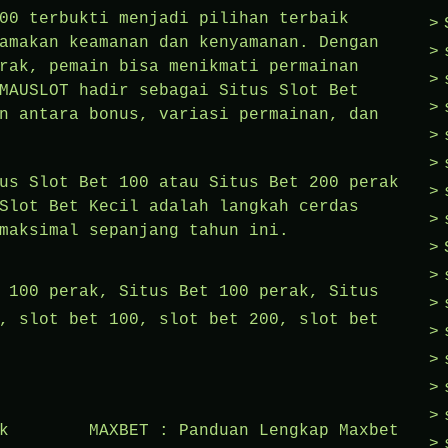
00 terbukti menjadi pilihan terbaik
amakan keamanan dan kenyamanan. Dengan
rak, pemain bisa menikmati permainan
MAUSLOT hadir sebagai Situs Slot Bet
n antara bonus, variasi permainan, dan
us Slot Bet 100 atau Situs Bet 200 perak
Slot Bet Kecil adalah langkah cerdas
maksimal sepanjang tahun ini.
 100 perak
,
Situs Bet 100 perak
,
Situs
,
slot bet 100
,
slot bet 200
,
slot bet
k
MAXBET : Panduan Lengkap Maxbet