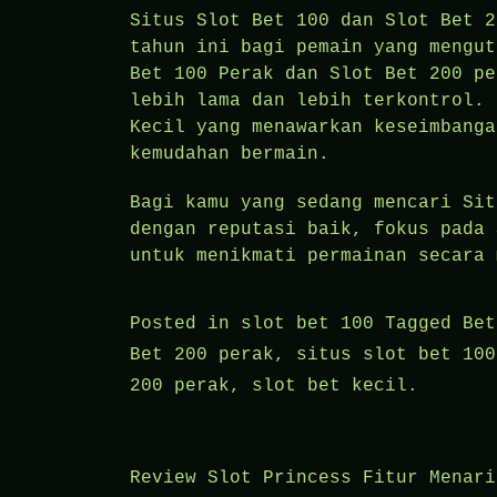
Situs Slot Bet 100 dan Slot Bet 2
tahun ini bagi pemain yang mengut
Bet 100 Perak dan Slot Bet 200 pe
lebih lama dan lebih terkontrol. 
Kecil yang menawarkan keseimbanga
kemudahan bermain.
Bagi kamu yang sedang mencari Sit
dengan reputasi baik, fokus pada 
untuk menikmati permainan secara 
Posted in
slot bet 100
Tagged
Bet
Bet 200 perak
,
situs slot bet 100
200 perak
,
slot bet kecil.
Post
Review Slot Princess Fitur Menari