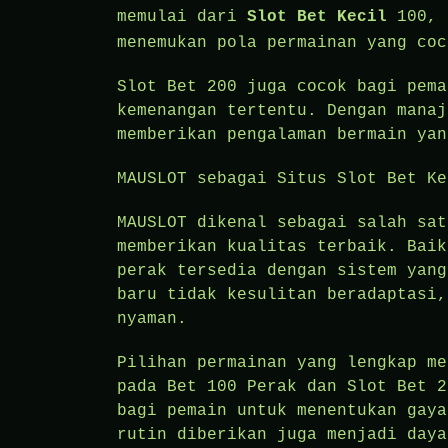
memulai dari
Slot Bet Kecil
100, 
menemukan pola permainan yang coc
Slot Bet 200 juga cocok bagi pema
kemenangan tertentu. Dengan manaj
memberikan pengalaman bermain yan
MAUSLOT sebagai Situs Slot Bet Ke
MAUSLOT dikenal sebagai salah sat
memberikan kualitas terbaik. Baik
perak tersedia dengan sistem yang
baru tidak kesulitan beradaptasi,
nyaman.
Pilihan permainan yang lengkap me
pada Bet 100 Perak dan Slot Bet 2
bagi pemain untuk menentukan gaya
rutin diberikan juga menjadi daya