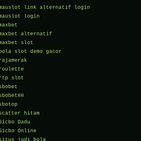
mauslot link alternatif login
mauslot login
maxbet
maxbet alternatif
maxbet slot
pola slot demo gacor
rajamerak
roulette
rtp slot
sbobet
sbobet88
sbotop
scatter hitam
Sicbo Dadu
Sicbo Online
situs judi bola