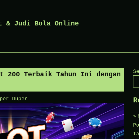
t & Judi Bola Online
S
t 200 Terbaik Tahun Ini dengan
R
per Duper
P
T