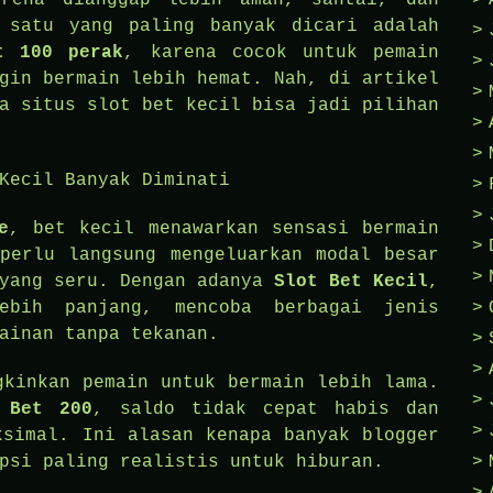
arena dianggap lebih aman, santai, dan
 satu yang paling banyak dicari adalah
t 100 perak
, karena cocok untuk pemain
gin bermain lebih hemat. Nah, di artikel
a situs slot bet kecil bisa jadi pilihan
Kecil Banyak Diminati
e
, bet kecil menawarkan sensasi bermain
perlu langsung mengeluarkan modal besar
 yang seru. Dengan adanya
Slot Bet Kecil
,
ebih panjang, mencoba berbagai jenis
ainan tanpa tekanan.
gkinkan pemain untuk bermain lebih lama.
 Bet 200
, saldo tidak cepat habis dan
ksimal. Ini alasan kenapa banyak blogger
psi paling realistis untuk hiburan.