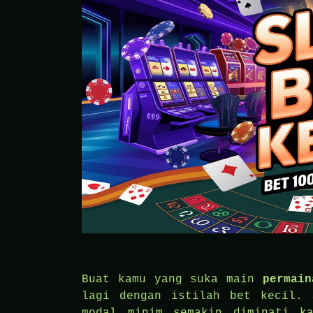
Buat kamu yang suka main
permain
lagi dengan istilah bet kecil. 