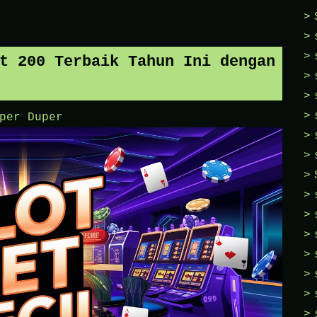
t 200 Terbaik Tahun Ini dengan
per Duper