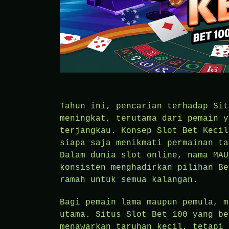
Tahun ini, pencarian terhadap Sit
meningkat, terutama dari pemain y
terjangkau. Konsep Slot Bet Kecil
siapa saja menikmati permainan ta
Dalam dunia slot online, nama MAU
konsisten menghadirkan pilihan Be
ramah untuk semua kalangan.
Bagi pemain lama maupun pemula, m
utama. Situs Slot Bet 100 yang be
menawarkan taruhan kecil, tetapi 