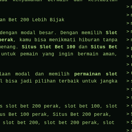
ada kenyamanan bermain dan kestabilan
an Bet 200 Lebih Bijak
 dengan modal besar. Dengan memilih
Slot
perak
, kamu bisa menikmati hiburan tanpa
 menang.
Situs Slot Bet 100
dan
Situs Bet
untuk pemain yang ingin bermain aman,
olaan modal dan memilih
permainan slot
l bisa jadi pilihan terbaik untuk jangka
s slot bet 200 perak
,
slot bet 100
,
slot
us Bet 100 perak
,
Situs Bet 200 perak
,
,
slot bet 200
,
slot bet 200 perak
,
slot