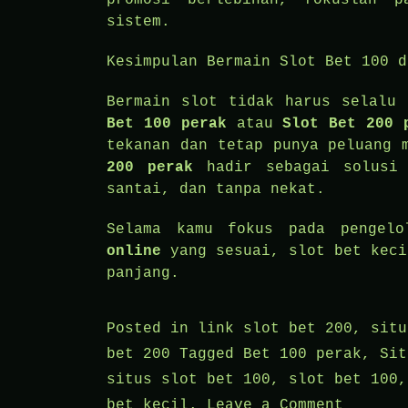
promosi berlebihan, fokuslah p
sistem.
Kesimpulan Bermain Slot Bet 100 d
Bermain slot tidak harus selalu
Bet 100 perak
atau
Slot Bet 200 
tekanan dan tetap punya peluang
200 perak
hadir sebagai solusi 
santai, dan tanpa nekat.
Selama kamu fokus pada pengel
online
yang sesuai, slot bet keci
panjang.
Posted in
link slot bet 200
,
situ
bet 200
Tagged
Bet 100 perak
,
Sit
situs slot bet 100
,
slot bet 100
on
bet kecil.
Leave a Comment