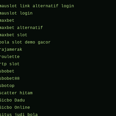
mauslot link alternatif login
mauslot login
maxbet
maxbet alternatif
maxbet slot
pola slot demo gacor
rajamerak
roulette
rtp slot
sbobet
sbobet88
sbotop
scatter hitam
Sicbo Dadu
Sicbo Online
situs judi bola