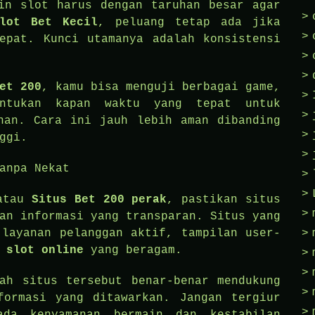
in slot harus dengan taruhan besar agar
lot Bet Kecil
, peluang tetap ada jika
epat. Kunci utamanya adalah konsistensi
et 200
, kamu bisa menguji berbagai game,
entukan kapan waktu yang tepat untuk
nan. Cara ini jauh lebih aman dibanding
ggi.
anpa Nekat
tau
Situs Bet 200 perak
, pastikan situs
an informasi yang transparan. Situs yang
 layanan pelanggan aktif, tampilan user-
 slot online
yang beragam.
ah situs tersebut benar-benar mendukung
ormasi yang ditawarkan. Jangan tergiur