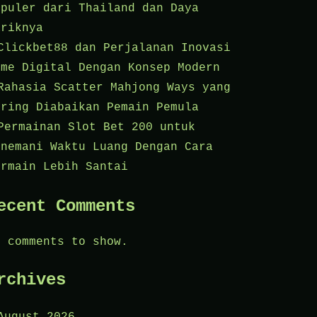
opuler dari Thailand dan Daya
ariknya
Clickbet88 dan Perjalanan Inovasi
ame Digital Dengan Konsep Modern
Rahasia Scatter Mahjong Ways yang
ering Diabaikan Pemain Pemula
Permainan Slot Bet 200 untuk
enemani Waktu Luang Dengan Cara
ermain Lebih Santai
ecent Comments
o comments to show.
rchives
August 2026