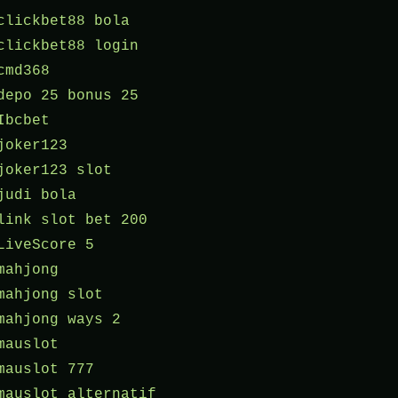
clickbet88 bola
clickbet88 login
cmd368
depo 25 bonus 25
Ibcbet
joker123
joker123 slot
judi bola
link slot bet 200
LiveScore 5
mahjong
mahjong slot
mahjong ways 2
mauslot
mauslot 777
mauslot alternatif