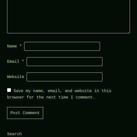
Name
*
Email
*
Website
Save my name, email, and website in this
browser for the next time I comment.
Search