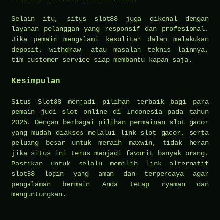
Selain itu, situs slot88 juga dikenal dengan
layanan pelanggan yang responsif dan profesional.
Jika pemain mengalami kesulitan dalam melakukan
deposit, withdraw, atau masalah teknis lainnya,
tim customer service siap membantu kapan saja.
Kesimpulan
Situs Slot88 menjadi pilihan terbaik bagi para
pemain judi slot online di Indonesia pada tahun
2025. Dengan berbagai pilihan permainan slot gacor
yang mudah diakses melalui link slot gacor, serta
peluang besar untuk meraih maxwin, tidak heran
jika situs ini terus menjadi favorit banyak orang.
Pastikan untuk selalu memilih link alternatif
slot88 login yang aman dan terpercaya agar
pengalaman bermain Anda tetap nyaman dan
menguntungkan.