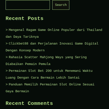
Search
Recent Posts
Mengenal Ragam Game Online Populer dari Thailand
dan Daya Tariknya
Clickbet88 dan Perjalanan Inovasi Game Digital
Dengan Konsep Modern
Rahasia Scatter Mahjong Ways yang Sering
Diabaikan Pemain Pemula
Permainan Slot Bet 200 untuk Menemani Waktu
Luang Dengan Cara Bermain Lebih Santai
Panduan Memilih Permainan Slot Online Sesuai
Gaya Bermain
Recent Comments