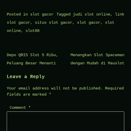
Posted in
slot gacor
Tagged
judi slot online
,
link
slot gacor
,
situs slot gacor
,
slot gacor
,
slot
online
,
slot88
Post
Depo QRIS Slot 5 Ribu,
Menangkan Slot Spaceman
navigation
Peluang Besar Menanti
dengan Mudah di Mauslot
Leave a Reply
Your email address will not be published.
Required
fields are marked
*
Comment
*