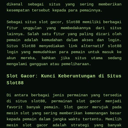
dikenal sebagai situs yang sering memberikan
kesempatan tersebut kepada para pemainnya.
Sebagai situs slot gacor, Slot88 memiliki berbagai
fitur unggulan yang membedakannya dari situs
lainnya. Salah satu fitur yang paling dicari oleh
pemain adalah kemudahan dalam akses dan login.
Situs Slot88 menyediakan link alternatif slot88
login yang memudahkan para pemain untuk masuk ke
akun mereka, bahkan jika situs utama sedang
mengalami gangguan atau pemeliharaan.
Slot Gacor: Kunci Keberuntungan di Situs
Slot88
Di antara berbagai jenis permainan yang tersedia
di situs slot88, permainan slot gacor menjadi
favorit banyak pemain. Slot gacor merujuk pada
mesin slot yang sering memberikan kemenangan besar
kepada pemain dalam jangka waktu tertentu. Memilih
mesin slot gacor adalah strategi yang banyak