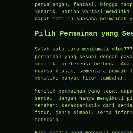
petualangan, fantasi, hingga tamp
menarik. Setiap variasi memiliki 
dapat memilih suasana permainan y
Pilih Permainan yang Se
Salah satu cara menikmati
slot777
permainan yang sesuai dengan gaya
memiliki preferensi berbeda. Ada 
nuansa klasik, sementara pemain l
memiliki banyak fitur tambahan.
Memilih permainan yang tepat dapa
santai. Jangan hanya mengikuti pi
memahami karakteristik dari setia
fitur, jenis simbol, serta inform
tersedia.
Bagi pemain yang menyukai permain