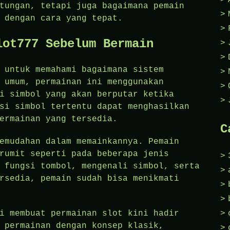
tungan, tetapi juga bagaimana pemain
 dengan cara yang tepat.
lot777 Sebelum Bermain
 untuk memahami bagaimana sistem
 umum, permainan ini menggunakan
i simbol yang akan berputar ketika
si simbol tertentu dapat menghasilkan
ermainan yang tersedia.
C
emudahan dalam memainkannya. Pemain
rumit seperti pada beberapa jenis
 fungsi tombol, mengenali simbol, serta
rsedia, pemain sudah bisa menikmati
i membuat permainan slot kini hadir
 permainan dengan konsep klasik,