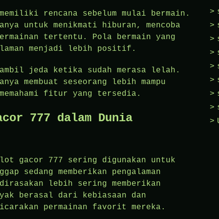
memiliki rencana sebelum mulai bermain.
anya untuk menikmati hiburan, mencoba
ermainan tertentu. Pola bermain yang
laman menjadi lebih positif.
ambil jeda ketika sudah merasa lelah.
anya membuat seseorang lebih mampu
memahami fitur yang tersedia.
acor 777 dalam Dunia
lot gacor 777 sering digunakan untuk
ggap sedang memberikan pengalaman
dirasakan lebih sering memberikan
yak berasal dari kebiasaan dan
icarakan permainan favorit mereka.