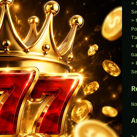
S
P
T
G
S
R
N
A