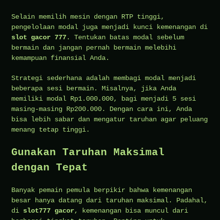
Selain memilih mesin dengan RTP tinggi,
pengelolaan modal juga menjadi kunci kemenangan di
slot gacor 777
. Tentukan batas modal sebelum
bermain dan jangan pernah bermain melebihi
kemampuan finansial Anda.
Strategi sederhana adalah membagi modal menjadi
beberapa sesi bermain. Misalnya, jika Anda
memiliki modal Rp1.000.000, bagi menjadi 5 sesi
masing-masing Rp200.000. Dengan cara ini, Anda
bisa lebih sabar dan mengatur taruhan agar peluang
menang tetap tinggi.
Gunakan Taruhan Maksimal
dengan Tepat
Banyak pemain pemula berpikir bahwa kemenangan
besar hanya datang dari taruhan maksimal. Padahal,
di
slot777 gacor
, kemenangan bisa muncul dari