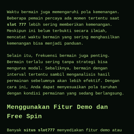
Waktu bermain juga memengaruhi pola kemenangan.
Beberapa pemain percaya ada momen tertentu saat
slot 777
lebih sering memberikan kemenangan.
Meskipun ini belum terbukti secara ilmiah,
mencatat waktu bermain yang sering menghasilkan
kemenangan bisa menjadi panduan.
Selain itu, frekuensi bermain juga penting.
Bermain terlalu sering tanpa strategi bisa
menguras modal. Sebaliknya, bermain dengan
interval tertentu sambil menganalisis hasil
permainan sebelumnya akan lebih efektif. Dengan
cara ini, Anda dapat menyesuaikan pola taruhan
dengan kondisi permainan yang sedang berlangsung.
Menggunakan Fitur Demo dan
Free Spin
Banyak
situs slot777
menyediakan fitur demo atau