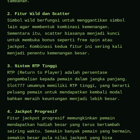
tambahan.
2. Fitur Wild dan Scatter
Simbol wild berfungsi untuk menggantikan simbol
lain agar membentuk kombinasi kemenangan.
Sementara itu, scatter biasanya menjadi kunci
untuk membuka bonus seperti free spin atau
jackpot. Kombinasi kedua fitur ini sering kali
menjadi penentu kemenangan besar.
3. Sistem RTP Tinggi
RTP (Return to Player) adalah persentase
pengembalian kepada pemain dalam jangka panjang.
Slot777 umumnya memiliki RTP tinggi, yang berarti
peluang pemain untuk mendapatkan kembali modal
bahkan meraih keuntungan menjadi lebih besar.
4. Jackpot Progresif
Fitur jackpot progresif memungkinkan pemain
mendapatkan hadiah besar yang terus bertambah
seiring waktu. Semakin banyak pemain yang bermain,
semakin besar pula nilai jackpot yang bisa