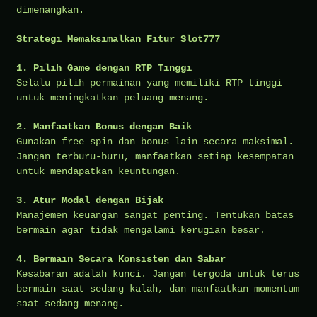
dimenangkan.
Strategi Memaksimalkan Fitur Slot777
1. Pilih Game dengan RTP Tinggi
Selalu pilih permainan yang memiliki RTP tinggi
untuk meningkatkan peluang menang.
2. Manfaatkan Bonus dengan Baik
Gunakan free spin dan bonus lain secara maksimal.
Jangan terburu-buru, manfaatkan setiap kesempatan
untuk mendapatkan keuntungan.
3. Atur Modal dengan Bijak
Manajemen keuangan sangat penting. Tentukan batas
bermain agar tidak mengalami kerugian besar.
4. Bermain Secara Konsisten dan Sabar
Kesabaran adalah kunci. Jangan tergoda untuk terus
bermain saat sedang kalah, dan manfaatkan momentum
saat sedang menang.