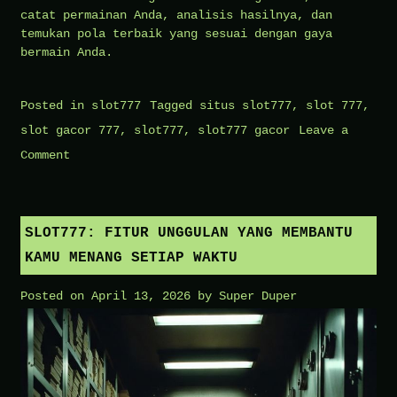
catat permainan Anda, analisis hasilnya, dan
temukan pola terbaik yang sesuai dengan gaya
bermain Anda.
Posted in
slot777
Tagged
situs slot777
,
slot 777
,
slot gacor 777
,
slot777
,
slot777 gacor
Leave a
on
Comment
Cara
Menentukan
Pola
SLOT777: FITUR UNGGULAN YANG MEMBANTU
Bermain
KAMU MENANG SETIAP WAKTU
Sendiri
Posted on
April 13, 2026
by
Super Duper
di
Slot
Online