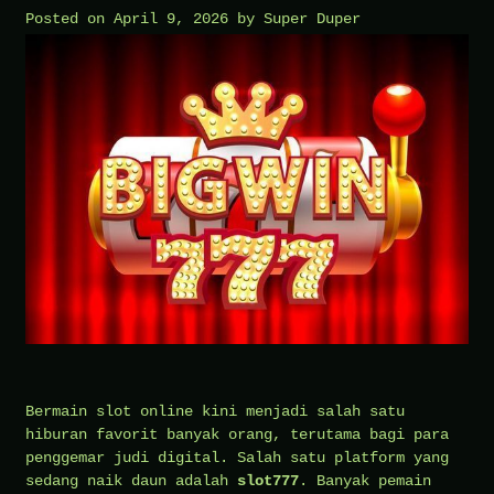
Posted on
April 9, 2026
by
Super Duper
MEMBANTU
KAMU
MENANG
SETIAP
WAKTU
Bermain slot online kini menjadi salah satu
hiburan favorit banyak orang, terutama bagi para
penggemar judi digital. Salah satu platform yang
sedang naik daun adalah
slot777
. Banyak pemain