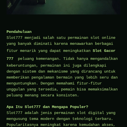
Pendahuluan
Slot777 menjadi salah satu permainan slot online
yang banyak diminati karena menawarkan berbagai
fitur menarik yang dapat meningkatkan
Slot Gacor
777
peluang kemenangan. Tidak hanya mengandalkan
keberuntungan, permainan ini juga dilengkapi
dengan sistem dan mekanisme yang dirancang untuk
memberikan pengalaman bermain yang lebih seru dan
menguntungkan. Dengan memahami fitur-fitur
unggulan yang tersedia, pemain bisa memaksimalkan
peluang menang secara konsisten.
Apa Itu Slot777 dan Mengapa Populer?
Slot777 adalah jenis permainan slot digital yang
mengusung tema modern dengan teknologi terbaru.
Popularitasnya meningkat karena kemudahan akses,