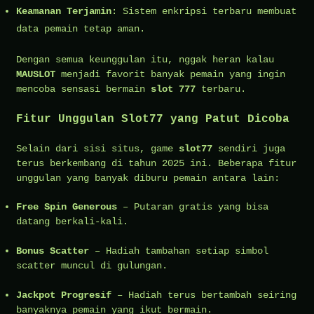
Keamanan Terjamin
: Sistem enkripsi terbaru membuat
data pemain tetap aman.
Dengan semua keunggulan itu, nggak heran kalau
MAUSLOT
menjadi favorit banyak pemain yang ingin
mencoba sensasi bermain
slot 777
terbaru.
Fitur Unggulan Slot77 yang Patut Dicoba
Selain dari sisi situs, game
slot77
sendiri juga
terus berkembang di tahun 2025 ini. Beberapa fitur
unggulan yang banyak diburu pemain antara lain:
Free Spin Generous
– Putaran gratis yang bisa
datang berkali-kali.
Bonus Scatter
– Hadiah tambahan setiap simbol
scatter muncul di gulungan.
Jackpot Progresif
– Hadiah terus bertambah seiring
banyaknya pemain yang ikut bermain.