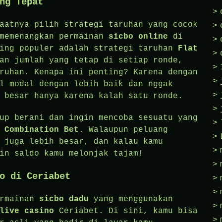
ng Tepat
aatnya pilih strategi taruhan yang cocok
 memenangkan permainan
sicbo online
di
ling populer adalah strategi taruhan
Flat
an jumlah yang tetap di setiap ronde,
ruhan. Kenapa ini penting? Karena dengan
l modal dengan lebih baik dan nggak
 besar hanya karena kalah satu ronde.
up berani dan ingin mencoba sesuatu yang
n
Combination Bet
. Walaupun peluang
 juga lebih besar, dan kalau kamu
in saldo kamu melonjak tajam!
o di Ceriabet
ermainan
sicbo dadu
yang menggunakan
live casino
Ceriabet. Di sini, kamu bisa