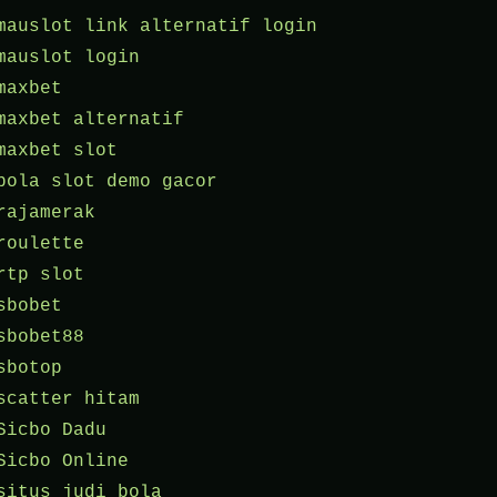
mauslot link alternatif login
mauslot login
maxbet
maxbet alternatif
maxbet slot
pola slot demo gacor
rajamerak
roulette
rtp slot
sbobet
sbobet88
sbotop
scatter hitam
Sicbo Dadu
Sicbo Online
situs judi bola