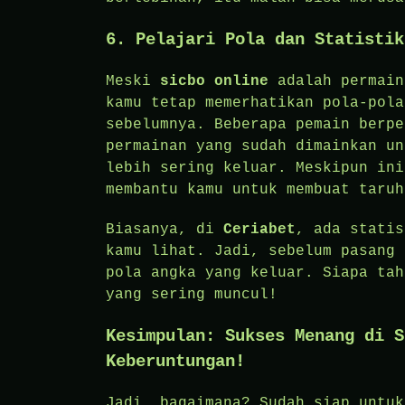
6. Pelajari Pola dan Statistik
Meski
sicbo online
adalah permain
kamu tetap memerhatikan pola-pola
sebelumnya. Beberapa pemain berpe
permainan yang sudah dimainkan un
lebih sering keluar. Meskipun ini
membantu kamu untuk membuat taruh
Biasanya, di
Ceriabet
, ada statis
kamu lihat. Jadi, sebelum pasang 
pola angka yang keluar. Siapa tah
yang sering muncul!
Kesimpulan: Sukses Menang di S
Keberuntungan!
Jadi, bagaimana? Sudah siap untu