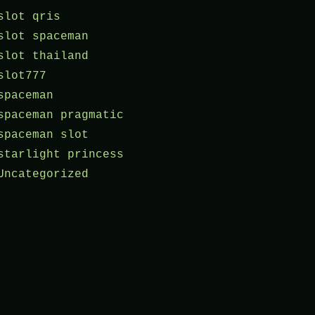
slot qris
slot spaceman
slot thailand
slot777
spaceman
spaceman pragmatic
spaceman slot
starlight princess
Uncategorized