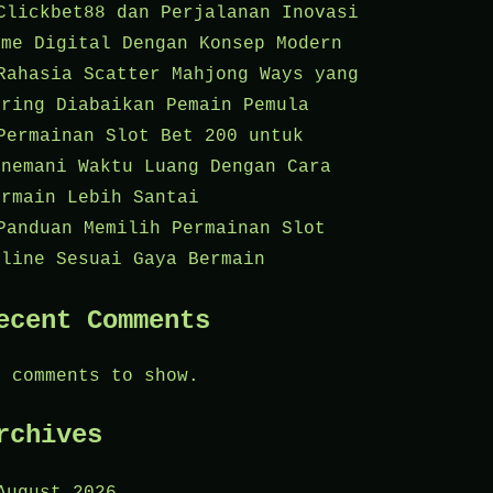
Clickbet88 dan Perjalanan Inovasi
ame Digital Dengan Konsep Modern
Rahasia Scatter Mahjong Ways yang
ering Diabaikan Pemain Pemula
Permainan Slot Bet 200 untuk
enemani Waktu Luang Dengan Cara
ermain Lebih Santai
Panduan Memilih Permainan Slot
nline Sesuai Gaya Bermain
ecent Comments
o comments to show.
rchives
August 2026