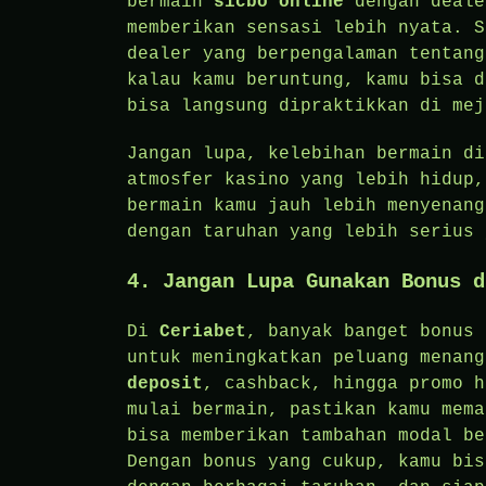
bermain
sicbo online
dengan deale
memberikan sensasi lebih nyata. S
dealer yang berpengalaman tentang
kalau kamu beruntung, kamu bisa d
bisa langsung dipraktikkan di mej
Jangan lupa, kelebihan bermain di
atmosfer kasino yang lebih hidup,
bermain kamu jauh lebih menyenang
dengan taruhan yang lebih serius 
4. Jangan Lupa Gunakan Bonus d
Di
Ceriabet
, banyak banget bonus 
untuk meningkatkan peluang menan
deposit
, cashback, hingga promo h
mulai bermain, pastikan kamu mema
bisa memberikan tambahan modal be
Dengan bonus yang cukup, kamu bis