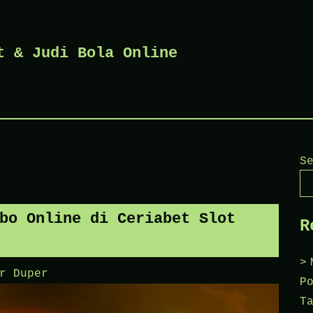
t & Judi Bola Online
S
bo Online di Ceriabet Slot
R
r Duper
P
T