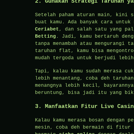
2. Gunakan Strategi Taruhan ya
Setelah paham aturan main, kini s
buat kamu. Ada banyak cara untuk
Ceriabet
, dan salah satu yang pa
Betting
. Jadi, kamu bertaruh deng
tanpa menambah atau mengurangi ta
taruhan flat, kamu bisa mengontro
mudah tergoda untuk berjudi lebih
Tapi, kalau kamu sudah merasa cuk
lebih menantang, coba deh taruha
menangnya lebih kecil, bayarannya
beruntung, bisa jadi itu yang bik
3. Manfaatkan Fitur Live Casin
Kalau kamu merasa bosan dengan p
mesin, coba deh bermain di fitur