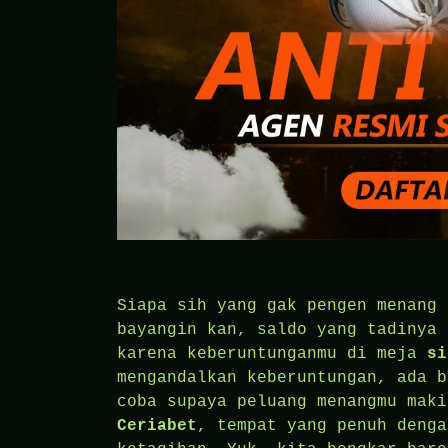
Siapa sih yang gak pengen menang
bayangin kan, saldo yang tadinya 
karena keberuntunganmu di meja
si
mengandalkan keberuntungan, ada 
coba supaya peluang menangmu maki
Ceriabet
, tempat yang penuh denga