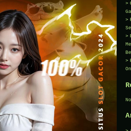
G
S
M
B
O
R
N
A