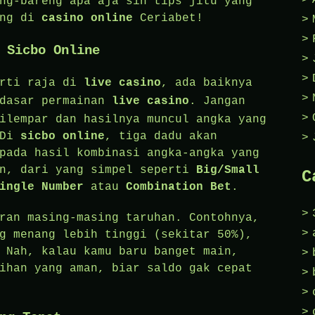
ng-bareng apa aja sih tips jitu yang
ang di
casino online
Ceriabet!
 Sicbo Online
erti raja di
live casino
, ada baiknya
 dasar permainan
live casino
. Jangan
ilempar dan hasilnya muncul angka yang
 Di
sicbo online
, tiga dadu akan
pada hasil kombinasi angka-angka yang
an, dari yang simpel seperti
Big/Small
C
ingle Number
atau
Combination Bet
.
ran masing-masing taruhan. Contohnya,
g menang lebih tinggi (sekitar 50%),
 Nah, kalau kamu baru banget main,
ihan yang aman, biar saldo gak cepat