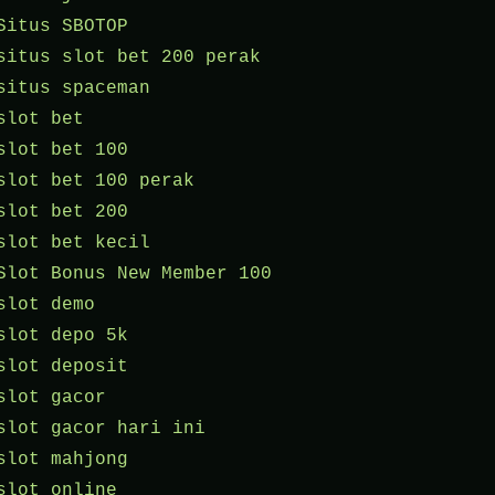
Situs SBOTOP
situs slot bet 200 perak
situs spaceman
slot bet
slot bet 100
slot bet 100 perak
slot bet 200
slot bet kecil
Slot Bonus New Member 100
slot demo
slot depo 5k
slot deposit
slot gacor
slot gacor hari ini
slot mahjong
slot online