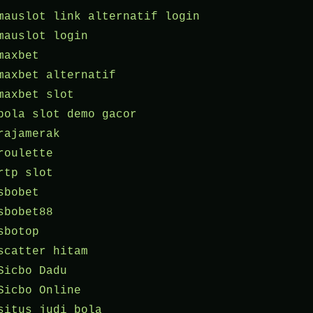
mauslot link alternatif login
mauslot login
maxbet
maxbet alternatif
maxbet slot
pola slot demo gacor
rajamerak
roulette
rtp slot
sbobet
sbobet88
sbotop
scatter hitam
Sicbo Dadu
Sicbo Online
situs judi bola