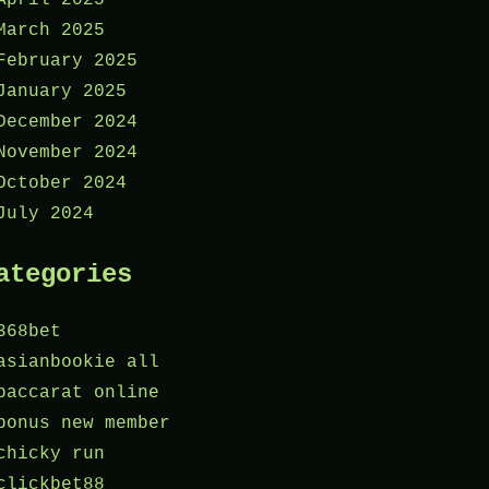
March 2025
February 2025
January 2025
December 2024
November 2024
October 2024
July 2024
ategories
368bet
asianbookie all
baccarat online
bonus new member
chicky run
clickbet88