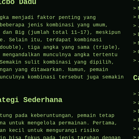
icbo Dadu
gka menjadi faktor penting yang
beberapa jenis kombinasi yang umum,
 dan Big (jumlah total 11–17), meskipun
e. Selain itu, terdapat kombinasi
double), tiga angka yang sama (triple),
 mengandalkan munculnya angka tertentu
Semakin sulit kombinasi yang dipilih,
ngan yang ditawarkan. Namun, pemain
C
unculnya kombinasi tersebut juga semakin
ategi Sederhana
tung pada keberuntungan, pemain tetap
na untuk mengelola permainan. Pertama,
an kecil untuk mengurangi risiko
in bisa fokus pada jenis taruhan dengan