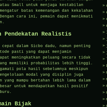
atau Small untuk menjaga kestabilan
mengatur batas kemenangan dan kekalahan
Dengan cara ini, pemain dapat menikmati
n.
n Pendekatan Realistis
 cepat dalam Sicbo dadu, namun penting
tode pasti yang dapat menjamin
apat meningkatkan peluang secara tidak
ang memiliki probabilitas lebih tinggi.
gamati pola hasil sebelumnya meskipun
engelolaan modal yang disiplin juga
n yang mampu bertahan lebih lama dalam
besar untuk mendapatkan hasil positif
buru.
main Bijak