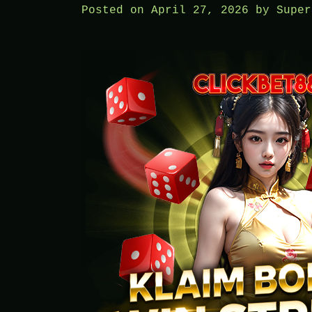
Angka,
Posted on
April 27, 2026
by
Super
dan
Cara
Menang
Cepat