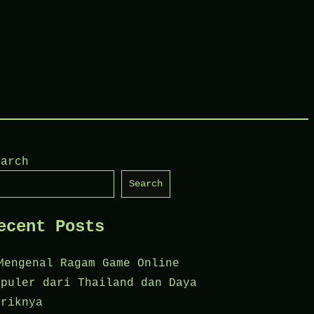
earch
Search
ecent Posts
Mengenal Ragam Game Online
opuler dari Thailand dan Daya
ariknya