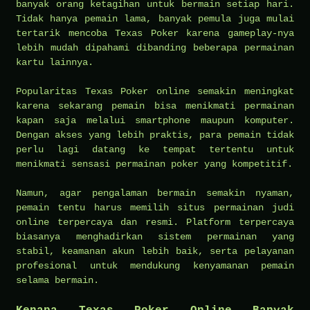
banyak orang ketagihan untuk bermain setiap hari.
Tidak hanya pemain lama, banyak pemula juga mulai
tertarik mencoba Texas Poker karena gameplay-nya
lebih mudah dipahami dibanding beberapa permainan
kartu lainnya.
Popularitas Texas Poker online semakin meningkat
karena sekarang pemain bisa menikmati permainan
kapan saja melalui smartphone maupun komputer.
Dengan akses yang lebih praktis, para pemain tidak
perlu lagi datang ke tempat tertentu untuk
menikmati sensasi permainan poker yang kompetitif.
Namun, agar pengalaman bermain semakin nyaman,
pemain tentu harus memilih situs permainan judi
online terpercaya dan resmi. Platform terpercaya
biasanya menghadirkan sistem permainan yang
stabil, keamanan akun lebih baik, serta pelayanan
profesional untuk mendukung kenyamanan pemain
selama bermain.