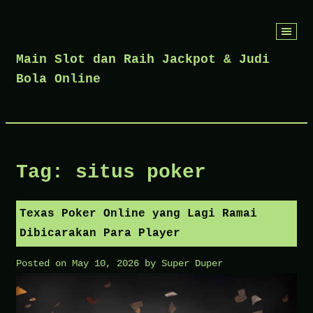
Skip
to
Main Slot dan Raih Jackpot & Judi
content
Bola Online
Tag:
situs poker
Texas Poker Online yang Lagi Ramai
Dibicarakan Para Player
Posted on
May 10, 2026
by
Super Duper