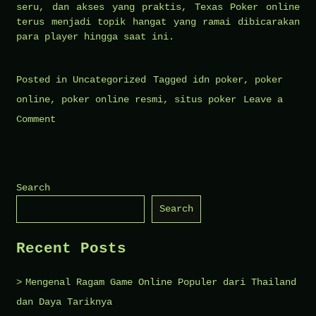
seru, dan akses yang praktis, Texas Poker online
terus menjadi topik hangat yang ramai dibicarakan
para player hingga saat ini.
Posted in
Uncategorized
Tagged
idn poker
,
poker
online
,
poker online resmi
,
situs poker
Leave a
on
Comment
Texas
Poker
Online
Search
yang
Search
Lagi
Ramai
Recent Posts
Dibicarakan
Para
Mengenal Ragam Game Online Populer dari Thailand
Player
dan Daya Tariknya