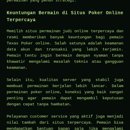
permainan yang penuh strategi.
Keuntungan Bermain di Situs Poker Online
Terpercaya
Memilih situs permainan judi online terpercaya dan
resmi memberikan banyak keuntungan bagi pemain
Texas Poker online. Salah satunya adalah keamanan
data akun dan transaksi yang lebih terjamin.
Pemain tentu ingin bermain dengan nyaman tanpa
khawatir mengalami masalah teknis atau gangguan
keamanan.
Selain itu, kualitas server yang stabil juga
membuat permainan berjalan lebih lancar. Dalam
permainan poker online, koneksi yang baik sangat
penting agar pemain dapat mengambil keputusan
dengan cepat tanpa hambatan.
Pelayanan customer service yang aktif juga menjadi
nilai tambah dari situs terpercaya. Pemain bisa
mendapatkan bantuan kapan saja jika mengalami