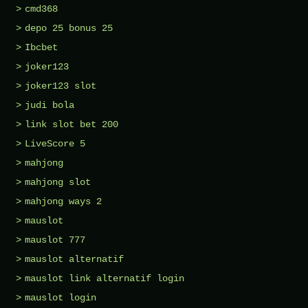
cmd368
depo 25 bonus 25
Ibcbet
joker123
joker123 slot
judi bola
link slot bet 200
LiveScore 5
mahjong
mahjong slot
mahjong ways 2
mauslot
mauslot 777
mauslot alternatif
mauslot link alternatif login
mauslot login