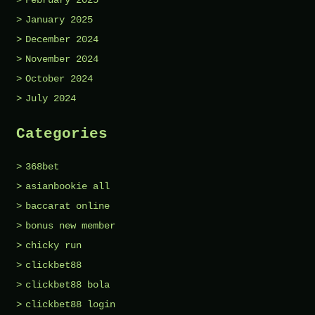
January 2025
December 2024
November 2024
October 2024
July 2024
Categories
368bet
asianbookie all
baccarat online
bonus new member
chicky run
clickbet88
clickbet88 bola
clickbet88 login