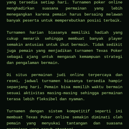
yang tersedia setiap hari. Turnamen poker online
menghadirkan suasana permainan yang lebih
menegangkan karena pemain harus bersaing melawan
banyak peserta untuk memperebutkan posisi terbaik.
Turnamen harian biasanya memiliki hadiah yang
cukup menarik sehingga membuat banyak player
semakin antusias untuk ikut bermain. Tidak sedikit
juga pemain yang menjadikan turnamen Texas Poker
sebagai ajang untuk mengasah kemampuan strategi
dan pengalaman bermain.
Di situs permainan judi online terpercaya dan
resmi, jadwal turnamen biasanya tersedia hampir
sepanjang hari. Pemain bisa memilih waktu bermain
sesuai aktivitas masing-masing sehingga permainan
terasa lebih fleksibel dan nyaman.
Turnamen dengan sistem kompetitif seperti ini
membuat Texas Poker online semakin diminati oleh
pemain yang menyukai tantangan dan suasana