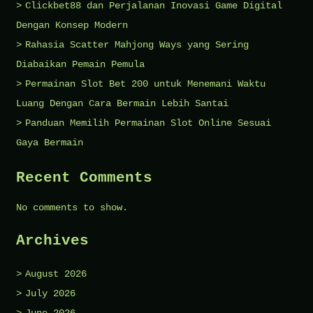
Clickbet88 dan Perjalanan Inovasi Game Digital
Dengan Konsep Modern
Rahasia Scatter Mahjong Ways yang Sering
Diabaikan Pemain Pemula
Permainan Slot Bet 200 untuk Menemani Waktu
Luang Dengan Cara Bermain Lebih Santai
Panduan Memilih Permainan Slot Online Sesuai
Gaya Bermain
Recent Comments
No comments to show.
Archives
August 2026
July 2026
June 2026