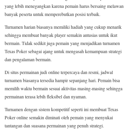
yang lebih menegangkan karena pemain harus bersaing melawan
banyak peserta untuk memperebutkan posisi terbaik.
Turnamen harian biasanya memiliki hadiah yang cukup menarik
sehingga membuat banyak player semakin antusias untuk ikut
bermain. Tidak sedikit juga pemain yang menjadikan turnamen
Texas Poker sebagai ajang untuk mengasah kemampuan strategi
dan pengalaman bermain.
Di situs permainan judi online terpercaya dan resmi, jadwal
turnamen biasanya tersedia hampir sepanjang hari. Pemain bisa
memilih waktu bermain sesuai aktivitas masing-masing sehingga
permainan terasa lebih fleksibel dan nyaman.
Turnamen dengan sistem kompetitif seperti ini membuat Texas
Poker online semakin diminati oleh pemain yang menyukai
tantangan dan suasana permainan yang penuh strategi.