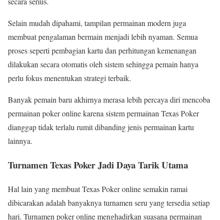
secara serius.
Selain mudah dipahami, tampilan permainan modern juga
membuat pengalaman bermain menjadi lebih nyaman. Semua
proses seperti pembagian kartu dan perhitungan kemenangan
dilakukan secara otomatis oleh sistem sehingga pemain hanya
perlu fokus menentukan strategi terbaik.
Banyak pemain baru akhirnya merasa lebih percaya diri mencoba
permainan poker online karena sistem permainan Texas Poker
dianggap tidak terlalu rumit dibanding jenis permainan kartu
lainnya.
Turnamen Texas Poker Jadi Daya Tarik Utama
Hal lain yang membuat Texas Poker online semakin ramai
dibicarakan adalah banyaknya turnamen seru yang tersedia setiap
hari. Turnamen poker online menghadirkan suasana permainan