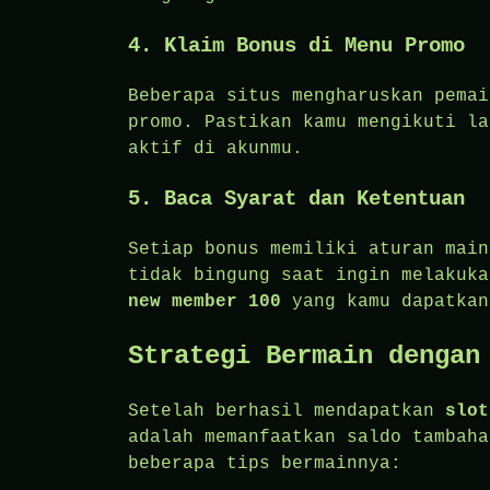
4. Klaim Bonus di Menu Promo
Beberapa situs mengharuskan pemai
promo. Pastikan kamu mengikuti l
aktif di akunmu.
5. Baca Syarat dan Ketentuan
Setiap bonus memiliki aturan main
tidak bingung saat ingin melakuk
new member 100
yang kamu dapatkan
Strategi Bermain dengan
Setelah berhasil mendapatkan
slot
adalah memanfaatkan saldo tambaha
beberapa tips bermainnya: