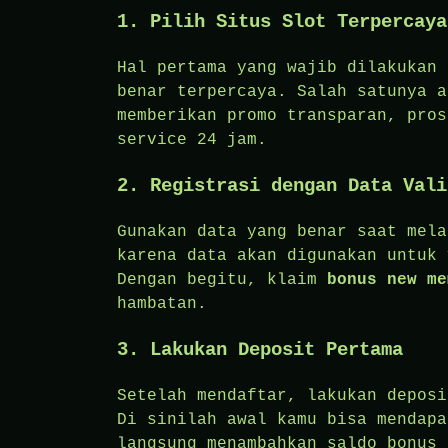
1. Pilih Situs Slot Terpercaya
Hal pertama yang wajib dilakukan 
benar terpercaya. Salah satunya 
memberikan promo transparan, pros
service 24 jam.
2. Registrasi dengan Data Vali
Gunakan data yang benar saat mela
karena data akan digunakan untuk 
Dengan begitu, klaim
bonus new me
hambatan.
3. Lakukan Deposit Pertama
Setelah mendaftar, lakukan deposi
Di sinilah awal kamu bisa mendap
langsung menambahkan saldo bonus 