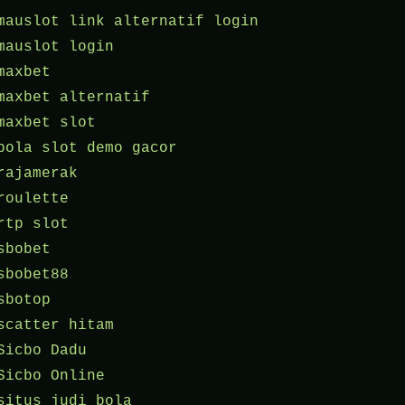
mauslot link alternatif login
mauslot login
maxbet
maxbet alternatif
maxbet slot
pola slot demo gacor
rajamerak
roulette
rtp slot
sbobet
sbobet88
sbotop
scatter hitam
Sicbo Dadu
Sicbo Online
situs judi bola