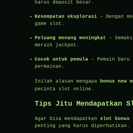
harus deposit besar.
Kesempatan eksplorasi
– Dengan mo
game slot.
Peluang menang meningkat
– Semaki
meraih jackpot.
Cocok untuk pemula
– Pemain baru 
permainan.
Inilah alasan mengapa
bonus new m
pecinta slot online.
Tips Jitu Mendapatkan S
Agar bisa mendapatkan
slot bonus 
penting yang harus diperhatikan. 