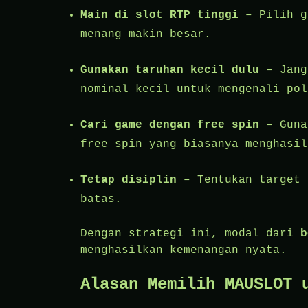
Main di slot RTP tinggi
– Pilih g
menang makin besar.
Gunakan taruhan kecil dulu
– Jang
nominal kecil untuk mengenali pol
Cari game dengan free spin
– Guna
free spin yang biasanya menghasil
Tetap disiplin
– Tentukan target 
batas.
Dengan strategi ini, modal dari
b
menghasilkan kemenangan nyata.
Alasan Memilih MAUSLOT 