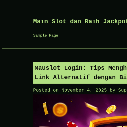
Skip
Main Slot dan Raih Jackpo
to
content
Sample Page
Mauslot Login: Tips Mengh
Link Alternatif dengan Bi
Posted on
November 4, 2025
by
Sup