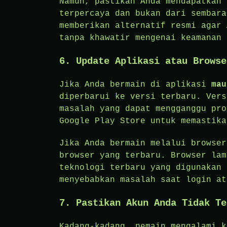
Namun, pastikan Anda mendapatkan
terpercaya dan bukan dari sembara
memberikan alternatif resmi agar 
tanpa khawatir mengenai keamanan 
6. Update Aplikasi atau Browse
Jika Anda bermain di aplikasi
mau
diperbarui ke versi terbaru. Vers
masalah yang dapat mengganggu pro
Google Play Store untuk memastika
Jika Anda bermain melalui browser
browser yang terbaru. Browser lam
teknologi terbaru yang digunakan
menyebabkan masalah saat login at
7. Pastikan Akun Anda Tidak Te
Kadang-kadang, pemain mengalami 