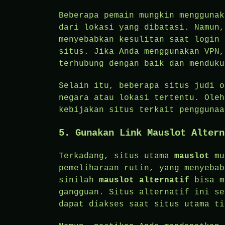
Beberapa pemain mungkin mengguna
dari lokasi yang dibatasi. Namun,
menyebabkan kesulitan saat login 
situs. Jika Anda menggunakan VPN,
terhubung dengan baik dan menduku
Selain itu, beberapa situs judi o
negara atau lokasi tertentu. Oleh
kebijakan situs terkait penggunaa
5. Gunakan Link Mauslot Altern
Terkadang, situs utama
mauslot
mun
pemeliharaan rutin, yang menyebab
sinilah
mauslot alternatif
bisa m
gangguan. Situs alternatif ini se
dapat diakses saat situs utama ti