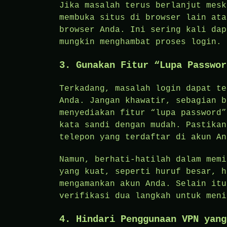
Jika masalah terus berlanjut mesk
membuka situs di browser lain ata
browser Anda. Ini sering kali dap
mungkin menghambat proses login.
3. Gunakan Fitur “Lupa Passwor
Terkadang, masalah login dapat te
Anda. Jangan khawatir, sebagian 
menyediakan fitur “lupa password”
kata sandi dengan mudah. Pastikan
telepon yang terdaftar di akun An
Namun, berhati-hatilah dalam memi
yang kuat, seperti huruf besar, h
mengamankan akun Anda. Selain itu
verifikasi dua langkah untuk meni
4. Hindari Penggunaan VPN yang