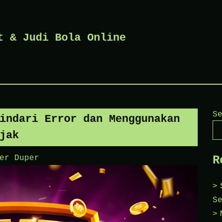
t & Judi Bola Online
S
indari Error dan Menggunakan
jak
R
er Duper
S