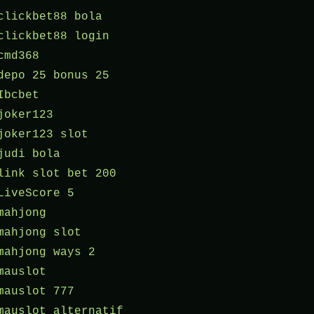
clickbet88 bola
clickbet88 login
cmd368
depo 25 bonus 25
Ibcbet
joker123
joker123 slot
judi bola
link slot bet 200
LiveScore 5
mahjong
mahjong slot
mahjong ways 2
mauslot
mauslot 777
mauslot alternatif