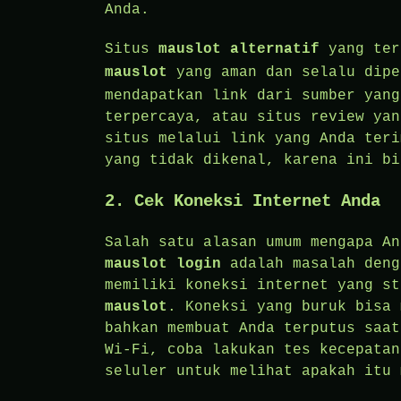
Anda.
Situs
mauslot alternatif
yang ter
mauslot
yang aman dan selalu dipe
mendapatkan link dari sumber yang
terpercaya, atau situs review yan
situs melalui link yang Anda teri
yang tidak dikenal, karena ini bi
2. Cek Koneksi Internet Anda
Salah satu alasan umum mengapa An
mauslot login
adalah masalah deng
memiliki koneksi internet yang st
mauslot
. Koneksi yang buruk bisa 
bahkan membuat Anda terputus saat
Wi-Fi, coba lakukan tes kecepatan
seluler untuk melihat apakah itu 