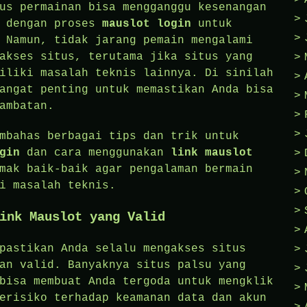
us permainan bisa mengganggu kesenangan
r dengan proses
mauslot login
untuk
 Namun, tidak jarang pemain mengalami
akses situs, terutama jika situs yang
iliki masalah teknis lainnya. Di sinilah
angat penting untuk memastikan Anda bisa
ambatan.
mbahas berbagai tips dan trik untuk
gin
dan cara menggunakan
link mauslot
mak baik-baik agar pengalaman bermain
i masalah teknis.
ink Mauslot yang Valid
pastikan Anda selalu mengakses situs
an valid. Banyaknya situs palsu yang
bisa membuat Anda tergoda untuk mengklik
erisiko terhadap keamanan data dan akun