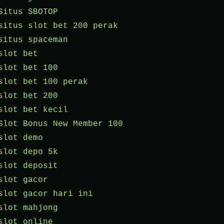
Situs SBOTOP
situs slot bet 200 perak
situs spaceman
slot bet
slot bet 100
slot bet 100 perak
slot bet 200
slot bet kecil
Slot Bonus New Member 100
slot demo
slot depo 5k
slot deposit
slot gacor
slot gacor hari ini
slot mahjong
slot online