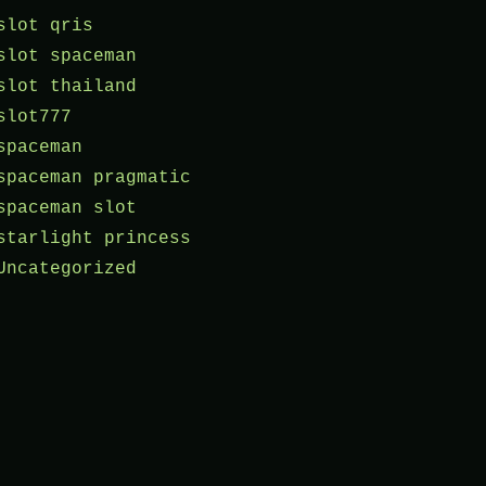
slot qris
slot spaceman
slot thailand
slot777
spaceman
spaceman pragmatic
spaceman slot
starlight princess
Uncategorized